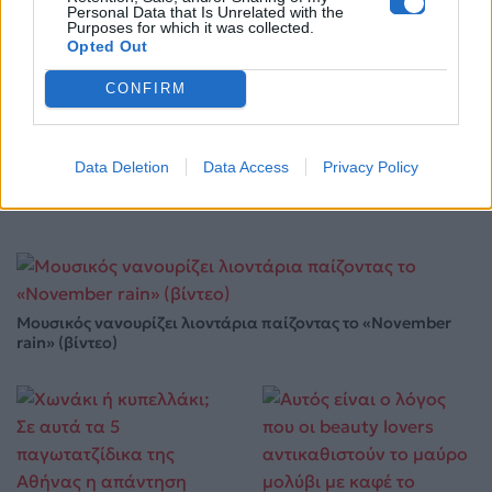
Personal Data that Is Unrelated with the
Purposes for which it was collected.
Life
Opted Out
CONFIRM
Η αποκάλυψη του αιώνα στην Αμφίπολη: Ολόκληρος
ο Τύμβος Καστά «ζωντανεύει» ξανά
Data Deletion
Data Access
Privacy Policy
12.05.2026
Μουσικός νανουρίζει λιοντάρια παίζοντας το «November
rain» (βίντεο)