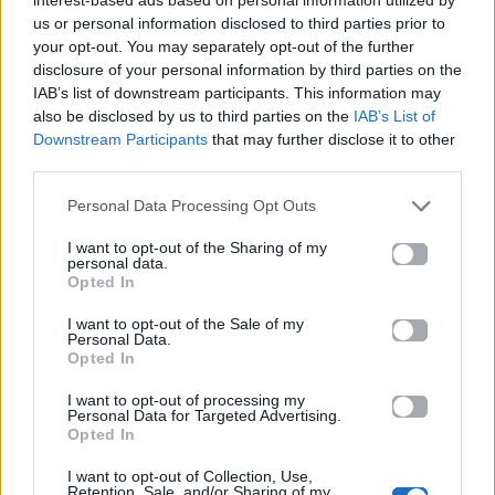
us or personal information disclosed to third parties prior to
ΕΡΤ: Εντυπωσιακή
Ηλεκτρικά πατίνια:
your opt-out. You may separately opt-out of the further
αύξηση κερδοφορίας
Μεταφορικό μέσο ή
disclosure of your personal information by third parties on the
στη φετινή Eurovision
«παγίδα» θανάτου;
IAB’s list of downstream participants. This information may
Οδηγός ασφαλούς
also be disclosed by us to third parties on the
IAB’s List of
μετακίνησης
Downstream Participants
that may further disclose it to other
third parties.
20.05.2026
12.05.2026
Personal Data Processing Opt Outs
I want to opt-out of the Sharing of my
personal data.
Opted In
I want to opt-out of the Sale of my
Personal Data.
Opted In
I want to opt-out of processing my
Personal Data for Targeted Advertising.
Opted In
I want to opt-out of Collection, Use,
Retention, Sale, and/or Sharing of my