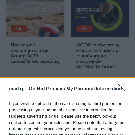
Life
Life
Πού να μην
AKTOR: Δίπλα στους
κολυμπήσεις στην
νέους επιστήμονες με
Αττική: Οι 29
το πρόγραμμα
ακατάλληλες παραλίες
υποτροφιών
AKTOR4TheFuture
25.06.2026
04.06.2026
mad.gr -
Do Not Process My Personal Information
If you wish to opt-out of the sale, sharing to third parties, or
processing of your personal or sensitive information for
targeted advertising by us, please use the below opt-out
section to confirm your selection. Please note that after your
opt-out request is processed you may continue seeing
EUROVISION
Go out
interest-based ads based on personal information utilized by