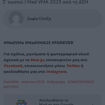
Σ' αγαπώ | Mad VMA 2023 από τη ΔΕΗ
Σοφία Γιλτίζη
#MadVMa #MadVMA23 #FOREVER
Για σχόλια, μηνύματα ή φωτογραφικό υλικό
σχετικά με το
Mad.gr
, επισκεφτείτε μας στο
Facebook
, επικοινωνήστε μέσω
Twitter
ή
ακολουθήστε μας στο
Instagram
.
Mad VMA
mad vma 2023
Ανδρομάχη
ΚΩΝΣΤΑΝΤΙΝΟΣ
ΑΡΓΥΡΟΣ
Ακολουθήστε το
Mad.gr στο Google