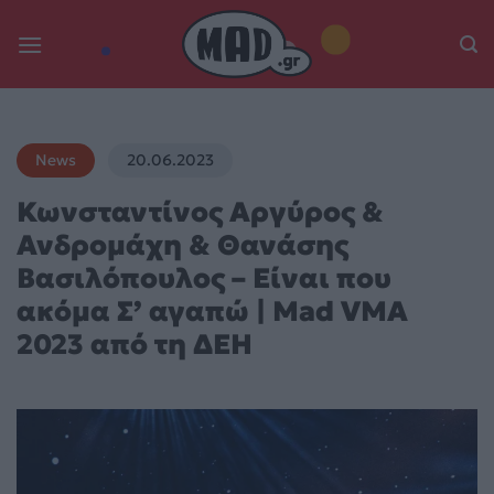
Skip
to
content
News
20.06.2023
Κωνσταντίνος Αργύρος &
Ανδρομάχη & Θανάσης
Βασιλόπουλος – Είναι που
ακόμα Σ’ αγαπώ | Mad VMA
2023 από τη ΔΕΗ