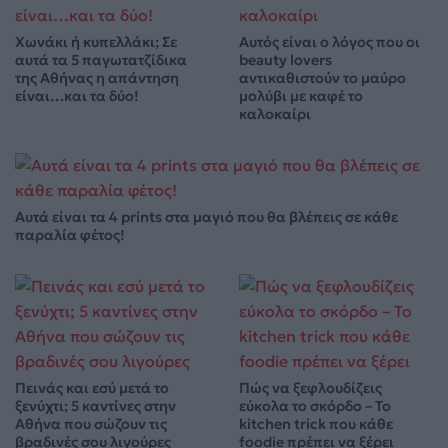
Χωνάκι ή κυπελλάκι; Σε
Αυτός είναι ο λόγος που οι
αυτά τα 5 παγωτατζίδικα
beauty lovers
της Αθήνας η απάντηση
αντικαθιστούν το μαύρο
είναι…και τα δύο!
μολύβι με καφέ το
καλοκαίρι
Αυτά είναι τα 4 prints στα μαγιό που θα βλέπεις σε κάθε
παραλία φέτος!
Πεινάς και εσύ μετά το
Πώς να ξεφλουδίζεις
ξενύχτι; 5 καντίνες στην
εύκολα το σκόρδο – Το
Αθήνα που σώζουν τις
kitchen trick που κάθε
βραδινές σου λιγούρες
foodie πρέπει να ξέρει