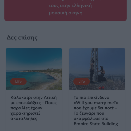
τους στην ελληνική
μουσική σκηνή
Δες επίσης
Life
Life
Καλοκαίρι στην Αττική
Το πιο επικίνδυνο
με επιφυλάξεις – Ποιες
«Will you marry me?»
παραλίες έχουν
που έχουμε δει ποτέ –
χαρακτηριστεί
Το ζευγάρι που
ακατάλληλες
σκαρφάλωσε στο
Empire State Building