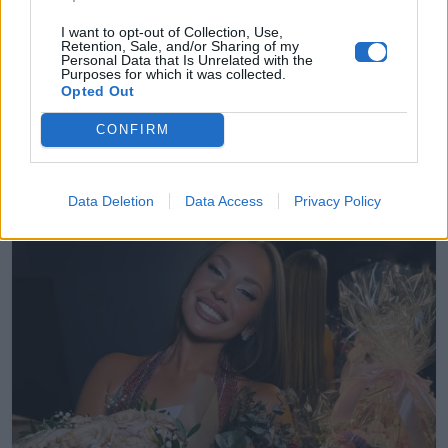
Celeb News
I want to opt-out of Collection, Use,
Retention, Sale, and/or Sharing of my
Personal Data that Is Unrelated with the
Η τρυφερή εξομολόγηση της
Purposes for which it was collected.
Ανδρομάχης και οι σκέψεις για
Opted Out
δεύτερο παιδί με τον Γιώργο Λιβάνη
CONFIRM
06.05.2026
Data Deletion
Data Access
Privacy Policy