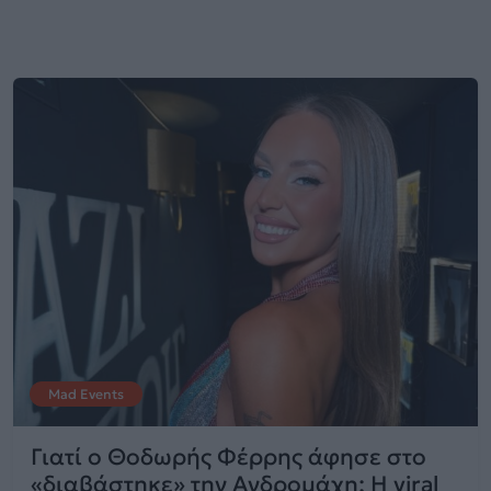
Mad Events
Γιατί ο Θοδωρής Φέρρης άφησε στο
«διαβάστηκε» την Ανδρομάχη; Η viral