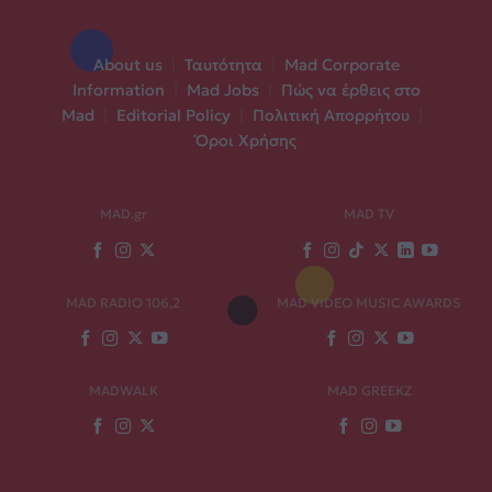
About us
|
Ταυτότητα
|
Mad Corporate
Information
|
Mad Jobs
|
Πώς να έρθεις στο
Mad
|
Editorial Policy
|
Πολιτική Απορρήτου
|
Όροι Χρήσης
MAD.gr
MAD TV
MAD RADIO 106,2
MAD VIDEO MUSIC AWARDS
MADWALK
MAD GREEKZ