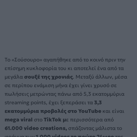
Το «Σούσουρο» αγαπήθηκε από το κοινό πριν την
επίσημη κυκλοφορία του κι αποτελεί ένα από τα
μεγάλα
σουξέ της χρονιάς
. Μεταξύ άλλων, μέσα
σε περίπου ενάμιση μήνα έχει γίνει χρυσό σε
πωλήσεις μετρώντας πάνω από 5,3 εκατομμύρια
streaming points, έχει ξεπεράσει τα
3,3
εκατομμύρια προβολές στο YouTube
και είναι
mega viral
στο
TikTok μ
ε περισσότερα από
61.000 video creations,
σπάζοντας μάλιστα το
φράγμα των
1.000 videos το πρώτο 24ωρο
της