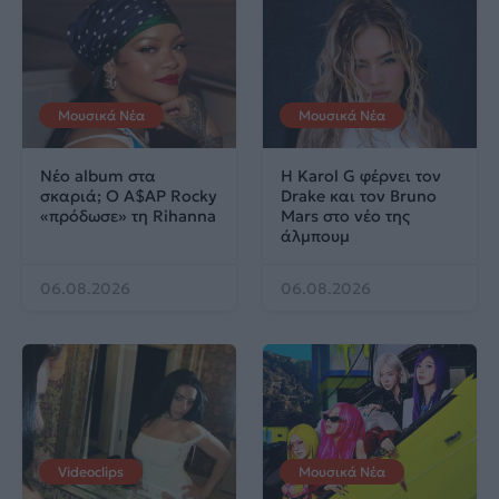
Μουσικά Νέα
Μουσικά Νέα
Νέο album στα
Η Karol G φέρνει τον
σκαριά; Ο A$AP Rocky
Drake και τον Bruno
«πρόδωσε» τη Rihanna
Mars στο νέο της
άλμπουμ
06.08.2026
06.08.2026
Videoclips
Μουσικά Νέα