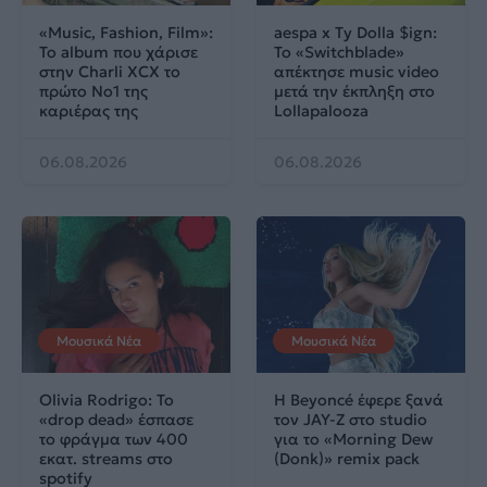
«Music, Fashion, Film»:
aespa x Ty Dolla $ign:
Το album που χάρισε
Το «Switchblade»
στην Charli XCX το
απέκτησε music video
πρώτο No1 της
μετά την έκπληξη στο
καριέρας της
Lollapalooza
06.08.2026
06.08.2026
Μουσικά Νέα
Μουσικά Νέα
Olivia Rodrigo: To
Η Beyoncé έφερε ξανά
«drop dead» έσπασε
τον JAY-Z στο studio
το φράγμα των 400
για το «Morning Dew
εκατ. streams στο
(Donk)» remix pack
spotify