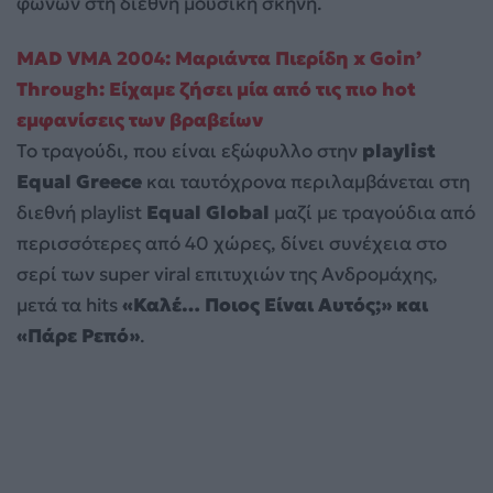
φωνών στη διεθνή μουσική σκηνή.
MAD VMA 2004: Μαριάντα Πιερίδη x Goin’
Through: Είχαμε ζήσει μία από τις πιο hot
εμφανίσεις των βραβείων
Το τραγούδι, που είναι εξώφυλλο στην
playlist
Equal Greece
και ταυτόχρονα περιλαμβάνεται στη
διεθνή playlist
Equal Global
μαζί με τραγούδια από
περισσότερες από 40 χώρες, δίνει συνέχεια στο
σερί των super viral επιτυχιών της Ανδρομάχης,
μετά τα hits
«Καλέ… Ποιος Είναι Αυτός;» και
«Πάρε Ρεπό»
.