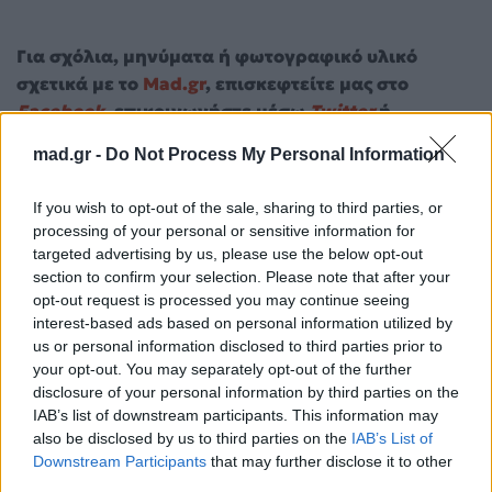
Για σχόλια, μηνύματα ή φωτογραφικό υλικό
σχετικά με το
Mad.gr
, επισκεφτείτε μας στο
Facebook
, επικοινωνήστε μέσω
Twitter
ή
ακολουθήστε μας στο
Instagram
.
mad.gr -
Do Not Process My Personal Information
spotify
Ανδρομάχη
Σούσουρο
If you wish to opt-out of the sale, sharing to third parties, or
processing of your personal or sensitive information for
Ακολουθήστε το
targeted advertising by us, please use the below opt-out
Mad.gr στο Google
section to confirm your selection. Please note that after your
News
opt-out request is processed you may continue seeing
interest-based ads based on personal information utilized by
us or personal information disclosed to third parties prior to
Ακολουθήστε το
your opt-out. You may separately opt-out of the further
Mad.gr στο MSN
disclosure of your personal information by third parties on the
IAB’s list of downstream participants. This information may
also be disclosed by us to third parties on the
IAB’s List of
Downstream Participants
that may further disclose it to other
Μοιράσου αυτό το άρθρο
third parties.