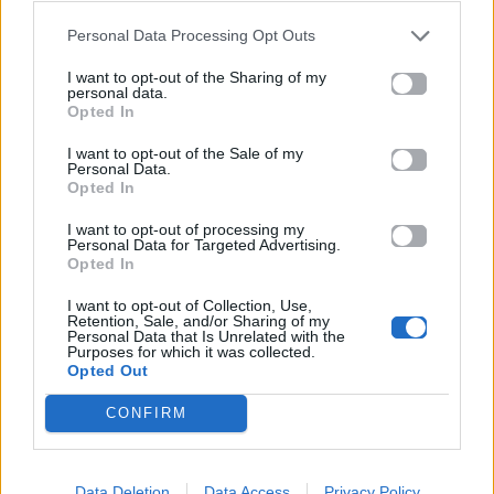
Personal Data Processing Opt Outs
I want to opt-out of the Sharing of my
personal data.
Opted In
Προηγούμενο
Επόμενο
I want to opt-out of the Sale of my
Personal Data.
Opted In
I want to opt-out of processing my
Personal Data for Targeted Advertising.
Opted In
I want to opt-out of Collection, Use,
Retention, Sale, and/or Sharing of my
Personal Data that Is Unrelated with the
Η νέα καμπάνια
Ο A$AP Rocky
Purposes for which it was collected.
Opted Out
της ΕΛΕΠΑΠ για
έρχεται στην
την Πρώιμη
Ελλάδα – Η
CONFIRM
Παιδική
ανακοίνωση για τη
Παρέμβαση με
μεγάλη συναυλία
τίτλο «Το Κουβάρι»
του στην Αθήνα
Data Deletion
Data Access
Privacy Policy