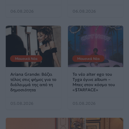
06.08.2026
06.08.2026
Μουσικά Νέα
Μουσικά Νέα
Ariana Grande: Βάζει
Το νέο alter ego του
τέλος στις φήμες για το
Tyga έγινε album –
διάλειμμά της από τη
Μπες στον κόσμο του
δημοσιότητα
«$TARFACE»
05.08.2026
05.08.2026