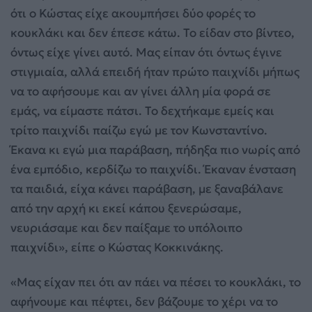
ότι ο Κώστας είχε ακουμπήσει δύο φορές το
κουκλάκι και δεν έπεσε κάτω. Το είδαν στο βίντεο,
όντως είχε γίνει αυτό. Μας είπαν ότι όντως έγινε
στιγμιαία, αλλά επειδή ήταν πρώτο παιχνίδι μήπως
να το αφήσουμε και αν γίνει άλλη μία φορά σε
εμάς, να είμαστε πάτσι. Το δεχτήκαμε εμείς και
τρίτο παιχνίδι παίζω εγώ με τον Κωνσταντίνο.
Έκανα κι εγώ μια παράβαση, πήδηξα πιο νωρίς από
ένα εμπόδιο, κερδίζω το παιχνίδι. Έκαναν ένσταση
τα παιδιά, είχα κάνει παράβαση, με ξαναβάλανε
από την αρχή κι εκεί κάπου ξενερώσαμε,
νευριάσαμε και δεν παίξαμε το υπόλοιπο
παιχνίδι», είπε ο Κώστας Κοκκινάκης.
«Μας είχαν πει ότι αν πάει να πέσει το κουκλάκι, το
αφήνουμε και πέφτει, δεν βάζουμε το χέρι να το