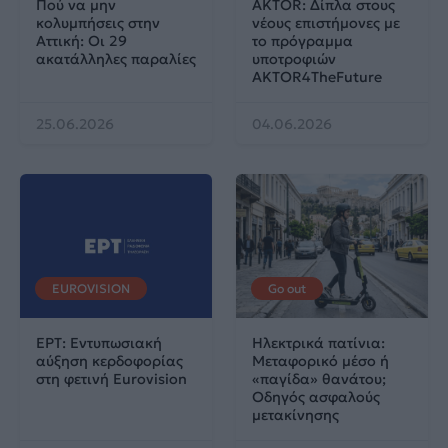
Πού να μην
AKTOR: Δίπλα στους
κολυμπήσεις στην
νέους επιστήμονες με
Αττική: Οι 29
το πρόγραμμα
ακατάλληλες παραλίες
υποτροφιών
AKTOR4TheFuture
25.06.2026
04.06.2026
EUROVISION
Go out
ΕΡΤ: Εντυπωσιακή
Ηλεκτρικά πατίνια:
αύξηση κερδοφορίας
Μεταφορικό μέσο ή
στη φετινή Eurovision
«παγίδα» θανάτου;
Οδηγός ασφαλούς
μετακίνησης