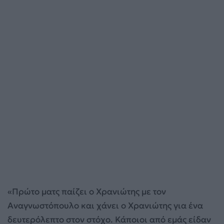
«Πρώτο ματς παίζει ο Χρανιώτης με τον
Αναγνωστόπουλο και χάνει ο Χρανιώτης για ένα
δευτερόλεπτο στον στόχο. Κάποιοι από εμάς είδαν