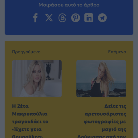
Μοιράσου αυτό το άρθρο
Προηγούμενο
Επόμενο
Η Ζέτα
Δείτε τις
Μακρυπούλια
αρετουσάριστες
τραγουδάει το
φωτογραφίες με
«Έχετε γεια
μαγιό της
βρυσούλες»
Δούκισσας από την