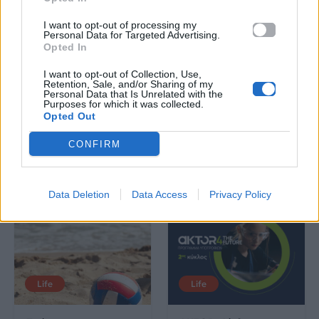
I want to opt-out of processing my
News
Corporate News
Personal Data for Targeted Advertising.
Opted In
Πανελλαδικές 2026:
Μία κάρτα για όλες τις
I want to opt-out of Collection, Use,
Στην κορυφή των
προνοιακές παροχές!
Retention, Sale, and/or Sharing of my
βαθμολογιών η
Personal Data that Is Unrelated with the
Purposes for which it was collected.
Λαρισαία Ιωάννα
Opted Out
Παπακώστα με 19.780
μόρια
CONFIRM
26.06.2026
26.06.2026
Data Deletion
Data Access
Privacy Policy
Life
Life