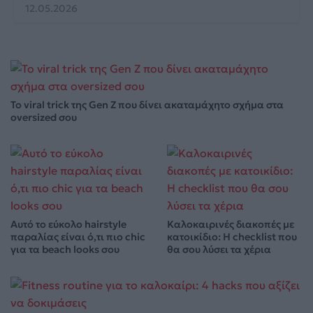
12.05.2026
Το viral trick της Gen Z που δίνει ακαταμάχητο σχήμα στα
oversized σου
Αυτό το εύκολο hairstyle
Καλοκαιρινές διακοπές με
παραλίας είναι ό,τι πιο chic
κατοικίδιο: Η checklist που
για τα beach looks σου
θα σου λύσει τα χέρια