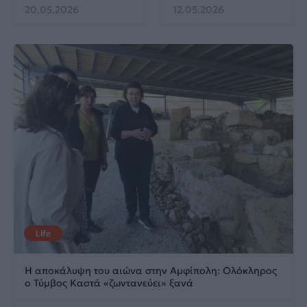
20.05.2026
12.05.2026
Life
Η αποκάλυψη του αιώνα στην Αμφίπολη: Ολόκληρος
ο Τύμβος Καστά «ζωντανεύει» ξανά