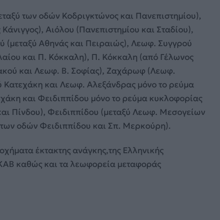
μεταξύ των οδών Κοδριγκτώνος και Πανεπιστημίου),
 Κάνιγγος), Αιόλου (Πανεπιστημίου και Σταδίου),
ύ (μεταξύ Αθηνάς και Πειραιώς), Λεωφ. Συγγρού
λαίου και Π. Κόκκαλη), Π. Κόκκαλη (από Γέλωνος
ακού και Λεωφ. Β. Σοφίας), Ζαχάρωφ (Λεωφ.
ξύ Κατεχάκη και Λεωφ. Αλεξάνδρας μόνο το ρεύμα
χάκη και Φειδιππίδου μόνο το ρεύμα κυκλοφορίας
αι Πίνδου), Φειδιππίδου (μεταξύ Λεωφ. Μεσογείων
 των οδών Φειδιππίδου και Σπ. Μερκούρη).
 οχήματα έκτακτης ανάγκης,της Ελληνικής
ΕΚΑΒ καθώς και τα λεωφορεία μεταφοράς