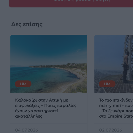
Δες επίσης
Life
Life
Καλοκαίρι στην Αττική με
Το πιο επικίνδυν
επιφυλάξεις – Ποιες παραλίες
marry me?» που 
έχουν χαρακτηριστεί
– Το ζευγάρι π
ακατάλληλες
στο Empire Stat
04.07.2026
02.07.2026