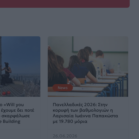
News
ο «Will you
Πανελλαδικές 2026: Στην
έχουμε δει ποτέ
κορυφή των βαθμολογιών η
ου σκαρφάλωσε
Λαρισαία Ιωάννα Παπακώστα
e Building
με 19.780 μόρια
26.06.2026