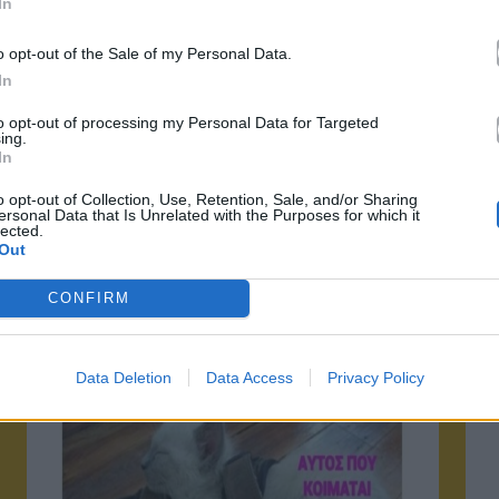
In
o opt-out of the Sale of my Personal Data.
In
to opt-out of processing my Personal Data for Targeted
ing.
In
τό το άρθρο
o opt-out of Collection, Use, Retention, Sale, and/or Sharing
ersonal Data that Is Unrelated with the Purposes for which it
lected.
Out
CONFIRM
Επόμενο
Data Deletion
Data Access
Privacy Policy