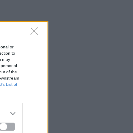
sonal or
ection to
ou may
 personal
out of the
 downstream
B’s List of