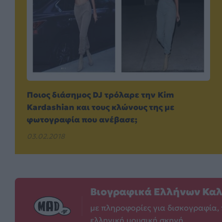
Ποιος διάσημος DJ τρόλαρε την Kim
Kardashian και τους κλώνους της με
φωτογραφία που ανέβασε;
03.02.2018
Βιογραφικά Ελλήνων Κα
με πληροφορίες για δισκογραφία, 
ελληνική μουσική σκηνή