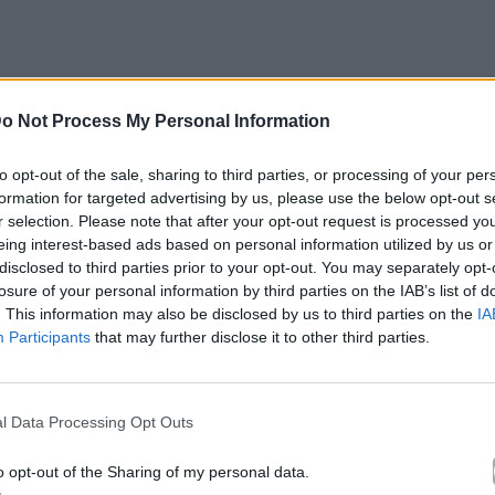
o Not Process My Personal Information
to opt-out of the sale, sharing to third parties, or processing of your per
formation for targeted advertising by us, please use the below opt-out s
r selection. Please note that after your opt-out request is processed y
eing interest-based ads based on personal information utilized by us or
disclosed to third parties prior to your opt-out. You may separately opt-
κά με το
Mad.gr
, επισκεφτείτε μας στο
Facebook
,
losure of your personal information by third parties on the IAB’s list of
το
Instagram
.
. This information may also be disclosed by us to third parties on the
IA
Participants
that may further disclose it to other third parties.
2
l Data Processing Opt Outs
le News
o opt-out of the Sharing of my personal data.