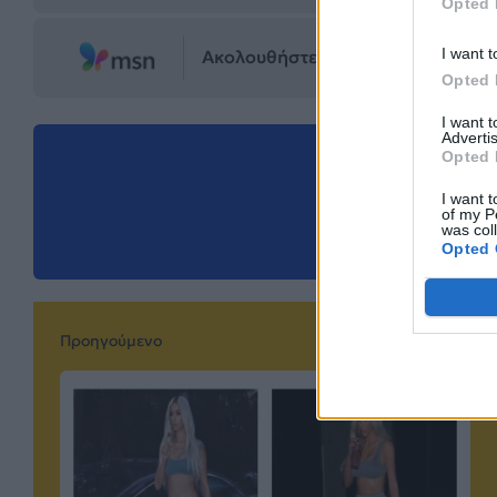
Opted 
I want t
Ακολουθήστε το Mad.gr στο MSN
Opted 
I want 
Advertis
Opted 
Μοιράσου αυ
I want t
of my P
was col
Opted 
Προηγούμενο