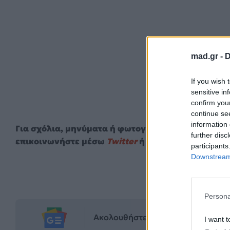
mad.gr -
D
If you wish 
sensitive in
confirm you
continue se
information 
Για σχόλια, μηνύματα ή φωτογραφικό υλικό σχετι
further disc
επικοινωνήστε μέσω
Twitter
ή ακολουθήστε μας σ
participants
Downstream 
1
Persona
Ακολουθήστε το Mad.gr στο Goog
I want t