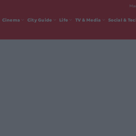
Mad
Cinema
City Guide
Life
TV & Media
Social & Te