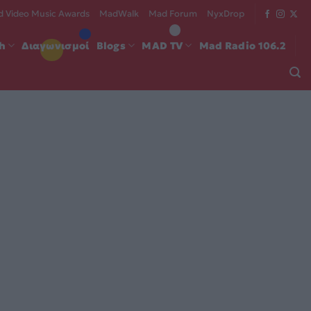
 Video Music Awards
MadWalk
Mad Forum
NyxDrop
ch
Διαγωνισμοί
Blogs
MAD TV
Mad Radio 106.2