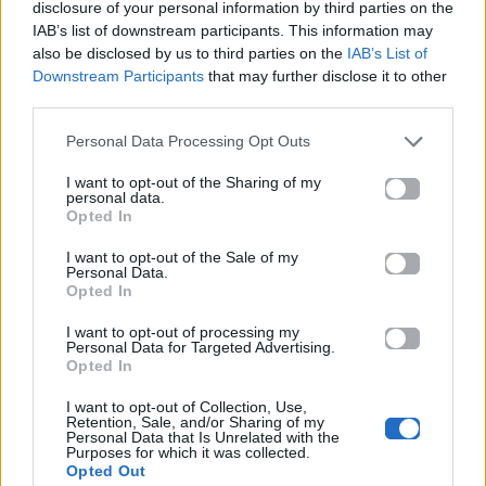
Κέντρο Πολιτισμού
είδαν τις κοπέλες
disclosure of your personal information by third parties on the
Σταύρος Νιάρχος |
τους στα βίντεο;
IAB’s list of downstream participants. This information may
also be disclosed by us to third parties on the
IAB’s List of
Είσοδος Ελεύθερη
07.06.2017
Downstream Participants
that may further disclose it to other
07.06.2017
third parties.
Personal Data Processing Opt Outs
I want to opt-out of the Sharing of my
personal data.
Βιογραφικά
Opted In
Ελλήνων
I want to opt-out of the Sale of my
Καλλιτεχνών
Personal Data.
Opted In
με πληροφορίες για
δισκογραφία, πορεία
I want to opt-out of processing my
Personal Data for Targeted Advertising.
και σημαντικές στιγμές
Opted In
τους στην ελληνική
I want to opt-out of Collection, Use,
μουσική σκηνή
Retention, Sale, and/or Sharing of my
Personal Data that Is Unrelated with the
Purposes for which it was collected.
Opted Out