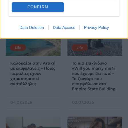
Δες επίσης
CONFIRM
Data Deletion
Data Access
Privacy Policy
Life
Life
Καλοκαίρι στην Αττική
Το πιο επικίνδυνο
με επιφυλάξεις – Ποιες
«Will you marry me?»
παραλίες έχουν
που έχουμε δει ποτέ –
χαρακτηριστεί
Το ζευγάρι που
ακατάλληλες
σκαρφάλωσε στο
Empire State Building
04.07.2026
02.07.2026