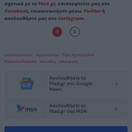
σχετικά με το
Mad.gr
, επισκεφτείτε μας στο
Facebook
, επικοινωνήστε μέσω
Twitter
ή
ακολουθήστε μας στο
Instagram
.
1
2
αποκλειστικές
Αχτσιόγλου
Έφη Αχτσιόγλου
Κουμουνδούρου
συνοδός
υπουργός
Ακολουθήστε το
Mad.gr στο Google
News
Ακολουθήστε το
Mad.gr στο MSN