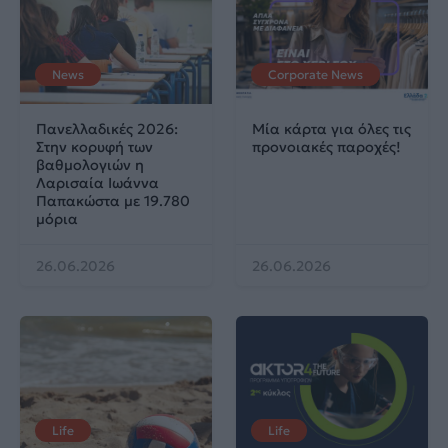
News
Corporate News
Πανελλαδικές 2026:
Μία κάρτα για όλες τις
Στην κορυφή των
προνοιακές παροχές!
βαθμολογιών η
Λαρισαία Ιωάννα
Παπακώστα με 19.780
μόρια
26.06.2026
26.06.2026
Life
Life