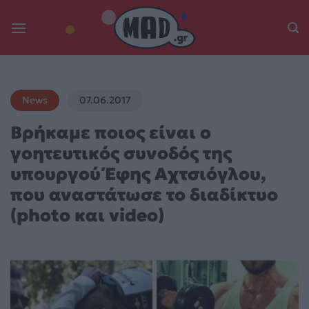
Skip
to
content
News
07.06.2017
Βρήκαμε ποιος είναι ο
γοητευτικός συνοδός της
υπουργού Έφης Αχτσιόγλου,
που αναστάτωσε το διαδίκτυο
(photo και video)