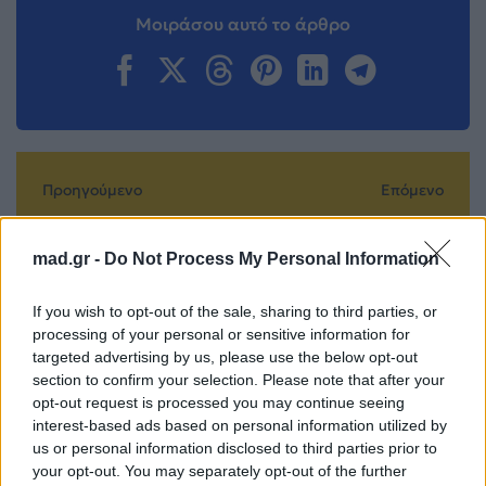
Μοιράσου αυτό το άρθρο
Προηγούμενο
Επόμενο
mad.gr -
Do Not Process My Personal Information
If you wish to opt-out of the sale, sharing to third parties, or
processing of your personal or sensitive information for
targeted advertising by us, please use the below opt-out
Οι ΜΕΛΙSSES LIVE
Survivor: Πως
section to confirm your selection. Please note that after your
opt-out request is processed you may continue seeing
σε ένα τεράστιο
αντέδρασαν
interest-based ads based on personal information utilized by
καλοκαιρινό
Βασάλος –
us or personal information disclosed to third parties prior to
πάρτυ! 23 Ιουνίου –
Σπαλιάρας όταν
your opt-out. You may separately opt-out of the further