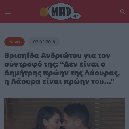
Skip
to
content
News
03.02.2018
Βρισηίδα Ανδριώτου για τον
σύντροφό της: “Δεν είναι ο
Δημήτρης πρώην της Λάουρας,
η Λάουρα είναι πρώην του…”