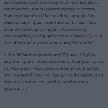
με κλάματα, χαρά -και τσαχπινιά- ενώ μας είχαν
εντυπωσιάσει και οι χορευτικές της ικανότητες.
Λίγο καιρό μετά το τέλος του διαγωνισμού, έγινε
γνωστό πως η πρώην παίκτρια του fashion show
είναι σε σχέση με τον πρώην σύντροφο της
Λάουρας Νάργες, Δημήτρη Δαλάκο (δες
εδώ
) και η
ίδια μίλησε γι’ αυτό στην εκπομπή “Όλα Καλά”.
Η ίδια δήλωσε στην εκπομπή:”Είμαστε 1,5 μήνα
μαζί και είμαστε καλά. Δεν είναι ο Δημήτρης πρώην
της Λάουρας, η Λάουρα είναι πρώην του Δημήτρη,
ήταν ο μάνατζέρ της. Δεν έχουμε καμία σχέση με τη
Λάουρα, ο τρόπος που μιλάει, ο τρόπος που
χαιρετάει…”