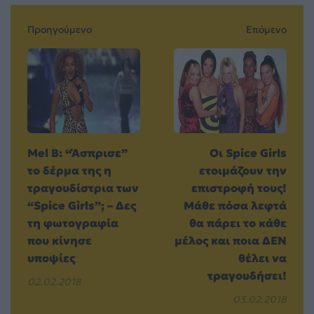
Προηγούμενο
Επόμενο
Mel B: “Άσπρισε”
Οι Spice Girls
το δέρμα της η
ετοιμάζουν την
τραγουδίστρια των
επιστροφή τους!
“Spice Girls”; – Δες
Μάθε πόσα λεφτά
τη φωτογραφία
θα πάρει το κάθε
που κίνησε
μέλος και ποια ΔΕΝ
υποψίες
θέλει να
τραγουδήσει!
02.02.2018
03.02.2018