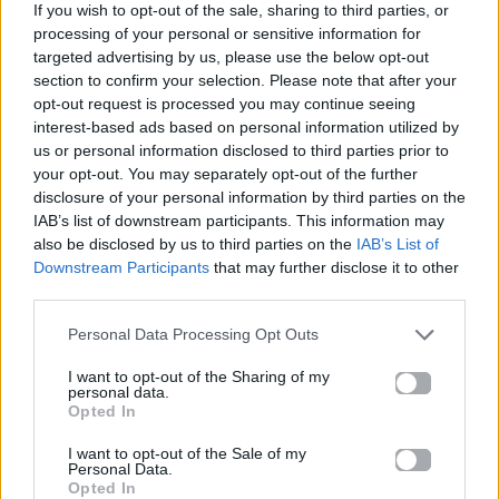
If you wish to opt-out of the sale, sharing to third parties, or
Πανελλαδικές 2026:
Μία κάρτα για όλες τις
processing of your personal or sensitive information for
Στην κορυφή των
προνοιακές παροχές!
targeted advertising by us, please use the below opt-out
βαθμολογιών η
section to confirm your selection. Please note that after your
Λαρισαία Ιωάννα
Παπακώστα με 19.780
opt-out request is processed you may continue seeing
μόρια
interest-based ads based on personal information utilized by
us or personal information disclosed to third parties prior to
your opt-out. You may separately opt-out of the further
26.06.2026
26.06.2026
disclosure of your personal information by third parties on the
IAB’s list of downstream participants. This information may
also be disclosed by us to third parties on the
IAB’s List of
Downstream Participants
that may further disclose it to other
third parties.
Personal Data Processing Opt Outs
Life
Life
I want to opt-out of the Sharing of my
personal data.
Opted In
Πού να μην
AKTOR: Δίπλα στους
κολυμπήσεις στην
νέους επιστήμονες με
I want to opt-out of the Sale of my
Αττική: Οι 29
το πρόγραμμα
Personal Data.
ακατάλληλες παραλίες
υποτροφιών
Opted In