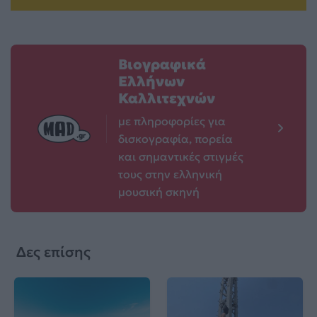
Βιογραφικά
Ελλήνων
Καλλιτεχνών
με πληροφορίες για
δισκογραφία, πορεία
και σημαντικές στιγμές
τους στην ελληνική
μουσική σκηνή
Δες επίσης