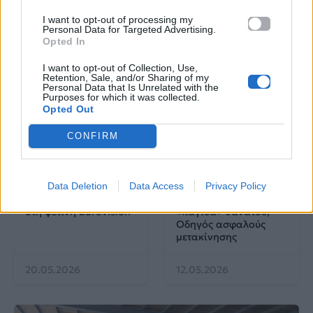
AKTOR4TheFuture
I want to opt-out of processing my
Personal Data for Targeted Advertising.
25.06.2026
04.06.2026
Opted In
I want to opt-out of Collection, Use,
Retention, Sale, and/or Sharing of my
Personal Data that Is Unrelated with the
Purposes for which it was collected.
Opted Out
CONFIRM
EUROVISION
Go out
Data Deletion
Data Access
Privacy Policy
ΕΡΤ: Εντυπωσιακή
Ηλεκτρικά πατίνια:
αύξηση κερδοφορίας
Μεταφορικό μέσο ή
στη φετινή Eurovision
«παγίδα» θανάτου;
Οδηγός ασφαλούς
μετακίνησης
20.05.2026
12.05.2026