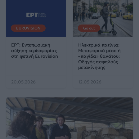
EUROVISION
Go out
ΕΡΤ: Εντυπωσιακή
Ηλεκτρικά πατίνια:
αύξηση κερδοφορίας
Μεταφορικό μέσο ή
στη φετινή Eurovision
«παγίδα» θανάτου;
Οδηγός ασφαλούς
μετακίνησης
20.05.2026
12.05.2026