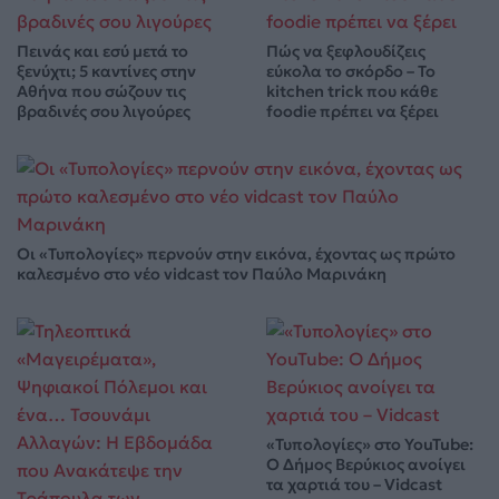
Πεινάς και εσύ μετά το
Πώς να ξεφλουδίζεις
ξενύχτι; 5 καντίνες στην
εύκολα το σκόρδο – Το
Αθήνα που σώζουν τις
kitchen trick που κάθε
βραδινές σου λιγούρες
foodie πρέπει να ξέρει
Οι «Τυπολογίες» περνούν στην εικόνα, έχοντας ως πρώτο
καλεσμένο στο νέο vidcast τον Παύλο Μαρινάκη
«Τυπολογίες» στο YouTube:
Ο Δήμος Βερύκιος ανοίγει
τα χαρτιά του – Vidcast