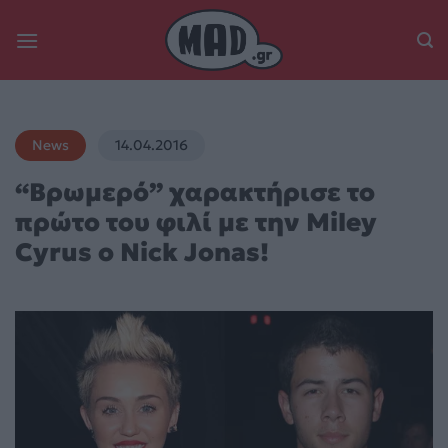
Skip
to
content
News
14.04.2016
“Βρωμερό” χαρακτήρισε το
πρώτο του φιλί με την Miley
Cyrus ο Nick Jonas!