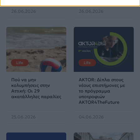
26.06.2026
26.06.2026
Life
Life
Πού να μην
AKTOR: Δίπλα στους
κολυμπήσεις στην
νέους επιστήμονες με
Αττική: Οι 29
το πρόγραμμα
ακατάλληλες παραλίες
υποτροφιών
AKTOR4TheFuture
25.06.2026
04.06.2026