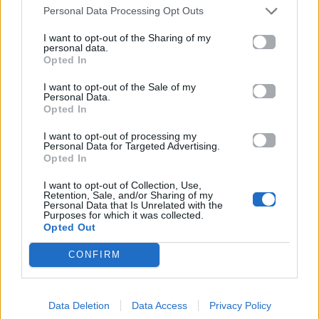
με επιφυλάξεις – Ποιες
«Will you marry me?»
Personal Data Processing Opt Outs
παραλίες έχουν
που έχουμε δει ποτέ –
χαρακτηριστεί
Το ζευγάρι που
I want to opt-out of the Sharing of my
ακατάλληλες
σκαρφάλωσε στο
personal data.
Empire State Building
Opted In
I want to opt-out of the Sale of my
04.07.2026
02.07.2026
Personal Data.
Opted In
I want to opt-out of processing my
Personal Data for Targeted Advertising.
Opted In
I want to opt-out of Collection, Use,
Retention, Sale, and/or Sharing of my
Personal Data that Is Unrelated with the
News
Corporate News
Purposes for which it was collected.
Opted Out
Πανελλαδικές 2026:
Μία κάρτα για όλες τις
CONFIRM
Στην κορυφή των
προνοιακές παροχές!
βαθμολογιών η
Λαρισαία Ιωάννα
Παπακώστα με 19.780
Data Deletion
Data Access
Privacy Policy
μόρια