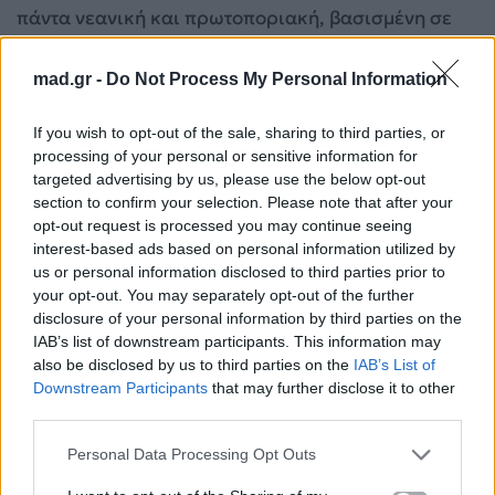
πάντα νεανική και πρωτοποριακή, βασισμένη σε
μια ενέργεια που αρνείται να συμβιβαστεί με την
ηλικία.
mad.gr -
Do Not Process My Personal Information
If you wish to opt-out of the sale, sharing to third parties, or
processing of your personal or sensitive information for
targeted advertising by us, please use the below opt-out
section to confirm your selection. Please note that after your
opt-out request is processed you may continue seeing
interest-based ads based on personal information utilized by
us or personal information disclosed to third parties prior to
your opt-out. You may separately opt-out of the further
disclosure of your personal information by third parties on the
IAB’s list of downstream participants. This information may
also be disclosed by us to third parties on the
IAB’s List of
Downstream Participants
that may further disclose it to other
third parties.
Personal Data Processing Opt Outs
https://www.instagram.com/foureira/