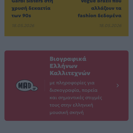
Garbi Sisters στη
Vogue Brazil που
χρυσή δεκαετία
αλλάζουν τα
των 90s
fashion δεδομένα
18.05.2026
18.05.2026
Βιογραφικά
Ελλήνων
Καλλιτεχνών
με πληροφορίες για
δισκογραφία, πορεία
και σημαντικές στιγμές
τους στην ελληνική
μουσική σκηνή