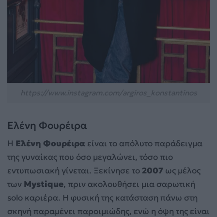
https://www.instagram.com/argiros_konstantinos
Ελένη Φουρέιρα
Η
Ελένη Φουρέιρα
είναι το απόλυτο παράδειγμα
της γυναίκας που όσο μεγαλώνει, τόσο πιο
εντυπωσιακή γίνεται. Ξεκίνησε το
2007
ως μέλος
των
Mystique
, πριν ακολουθήσει μια σαρωτική
solo καριέρα. Η φυσική της κατάσταση πάνω στη
σκηνή παραμένει παροιμιώδης, ενώ η όψη της είναι