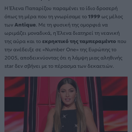
Η Έλενα Παπαρίζου παραμένει το ίδιο δροσερή
όπως τη μέρα που τη γνωρίσαμε το
1999
ως μέλος
των
Antique
. Με τη φυσική της ομορφιά να
ωριμάζει μοναδικά, η Έλενα διατηρεί τη νεανική
της αύρα και το
εκρηκτικό της ταμπεραμέντο
που
την ανέδειξε σε «Number One» της Ευρώπης το
2005, αποδεικνύοντας ότι η λάμψη μιας αληθινής
star δεν σβήνει με το πέρασμα των δεκαετιών.