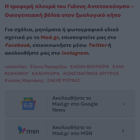
Η τρυφερή πλευρά του Γιάννη Αντετοκούνμπο –
Οικογενειακή βόλτα στον ζωολογικό κήπο
Για σχόλια, μηνύματα ή φωτογραφικό υλικό
σχετικά με το
Mad.gr
, επισκεφτείτε μας στο
Facebook
, επικοινωνήστε μέσω
Twitter
ή
ακολουθήστε μας στο
Instagram
.
celebrities
Έλενα Παπαρίζου
ΕΛΕΝΗ ΦΟΥΡΕΪΡΑ
ΕΛΛΗ
ΚΟΚΚΙΝΟΥ
ΚΑΛΟΜΟΙΡΑ
ΚΩΝΣΤΑΝΤΙΝΟΣ ΑΡΓΥΡΟΣ
Κώστας Μαρτάκης
ΣΑΚΗΣ ΡΟΥΒΑΣ
Ακολουθήστε το
Mad.gr στο Google
News
Ακολουθήστε το
Mad.gr στο MSN