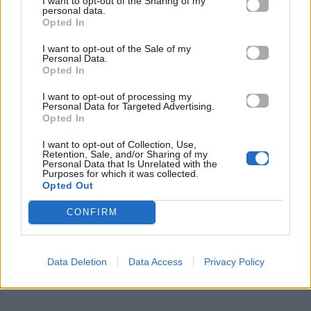
I want to opt-out of the Sharing of my
personal data.
Opted In
Κώστας Μαρτάκης
I want to opt-out of the Sale of my
Personal Data.
Ο
Κώστας Μαρτάκης
παραμένει ένας από τους
Opted In
πιο γοητευτικούς άνδρες της ελληνικής σκηνής. Τον
I want to opt-out of processing my
γνωρίσαμε το
2006
μέσα από το reality
Dream
Personal Data for Targeted Advertising.
Opted In
Show
, όπου ξεχώρισε αμέσως για την εμφάνισή
του. Το πρόσωπό του μοιάζει να μην έχει αλλάξει
I want to opt-out of Collection, Use,
Retention, Sale, and/or Sharing of my
καθόλου από τότε, με τη νεανική του όψη και το
Personal Data that Is Unrelated with the
Purposes for which it was collected.
αθλητικό του παράστημα να τον κρατούν στην
Opted Out
κατηγορία των «αιώνιων εφήβων».
CONFIRM
Data Deletion
Data Access
Privacy Policy