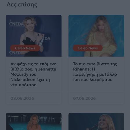
Δες επίσης
Celeb News
Celeb News
Αν ψάχνεις το επόμενο
Το πιο cute βίντεο της
βιβλίο σου, η Jennette
Rihanna: Η
McCurdy του
παρεξήγηση με Γάλλο
Nickelodeon έχει τη
fan που λατρέψαμε
νέα πρόταση
08.08.2026
07.08.2026