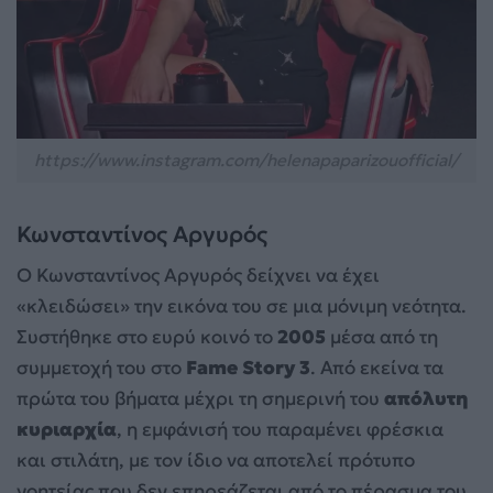
https://www.instagram.com/helenapaparizouofficial/
Κωνσταντίνος Αργυρός
Ο Κωνσταντίνος Αργυρός δείχνει να έχει
«κλειδώσει» την εικόνα του σε μια μόνιμη νεότητα.
Συστήθηκε στο ευρύ κοινό το
2005
μέσα από τη
συμμετοχή του στο
Fame Story 3
. Από εκείνα τα
πρώτα του βήματα μέχρι τη σημερινή του
απόλυτη
κυριαρχία
, η εμφάνισή του παραμένει φρέσκια
και στιλάτη, με τον ίδιο να αποτελεί πρότυπο
γοητείας που δεν επηρεάζεται από το πέρασμα του