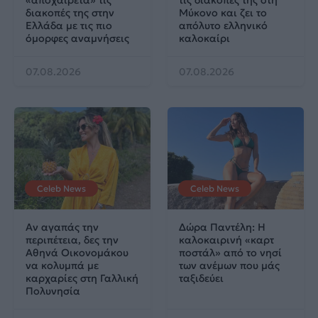
διακοπές της στην
Μύκονο και ζει το
Ελλάδα με τις πιο
απόλυτο ελληνικό
όμορφες αναμνήσεις
καλοκαίρι
07.08.2026
07.08.2026
Celeb News
Celeb News
Αν αγαπάς την
Δώρα Παντέλη: Η
περιπέτεια, δες την
καλοκαιρινή «καρτ
Αθηνά Οικονομάκου
ποστάλ» από το νησί
να κολυμπά με
των ανέμων που μάς
καρχαρίες στη Γαλλική
ταξιδεύει
Πολυνησία