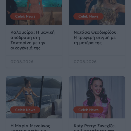
Celeb News
Celeb News
Καλομοίρα: Η μαγική
Νατάσα Θεοδωρίδου:
απόδραση στη
Η τρυφερή στιγμή με
Σαντορίνη με την
τη μητέρα της
οικογένειά της
07.08.2026
07.08.2026
Celeb News
Celeb News
Η Μαρία Μενούνος
Katy Perry: Συνεχίζει
«αποχαιρετά» τις
τις διακοπές της στη