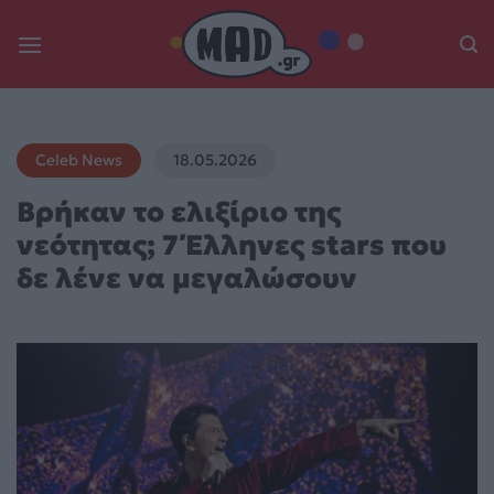
Skip
to
content
Celeb News
18.05.2026
Βρήκαν το ελιξίριο της
νεότητας; 7 Έλληνες stars που
δε λένε να μεγαλώσουν