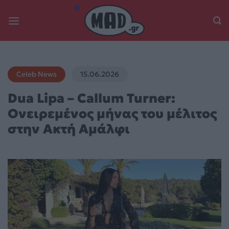
Skip
to
content
Celeb News
15.06.2026
Dua Lipa – Callum Turner:
Ονειρεμένος μήνας του μέλιτος
στην Ακτή Αμάλφι