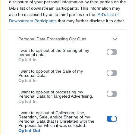
disclosure of your personal information by third parties on the
IAB’s list of downstream participants. This information may
Millie Bobby
David Beckham:
also be disclosed by us to third parties on the
IAB’s List of
Brown: Το όνειρο
Απέκτησε το δικό
Downstream Participants
that may further disclose it to other
της μητρότητας και
του αστέρι στο
third parties.
η επιθυμία για δική
Hollywood Walk of
της εγκυμοσύνη
Fame.
Personal Data Processing Opt Outs
15.06.2026
15.06.2026
I want to opt-out of the Sharing of my
personal data.
Opted In
I want to opt-out of the Sale of my
Personal Data.
Opted In
Βιογραφικά
Ελλήνων
I want to opt-out of processing my
Personal Data for Targeted Advertising.
Καλλιτεχνών
Opted In
με πληροφορίες για
I want to opt-out of Collection, Use,
δισκογραφία, πορεία
Retention, Sale, and/or Sharing of my
Personal Data that Is Unrelated with the
και σημαντικές στιγμές
Purposes for which it was collected.
τους στην ελληνική
Opted Out