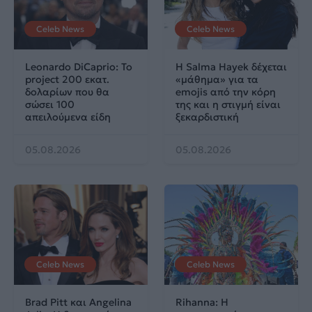
Celeb News
Celeb News
Leonardo DiCaprio: Το
Η Salma Hayek δέχεται
project 200 εκατ.
«μάθημα» για τα
δολαρίων που θα
emojis από την κόρη
σώσει 100
της και η στιγμή είναι
απειλούμενα είδη
ξεκαρδιστική
05.08.2026
05.08.2026
Celeb News
Celeb News
Brad Pitt και Angelina
Rihanna: Η