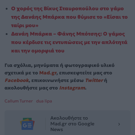
Ο χορός της Βίκυς Σταυροπούλου στο γάμο
της Δανάης Μπάρκα που θύμισε το «Είσαι το
ταίρι μου»
Δανάη Μπάρκα – Φάνης Μπότσης: Ο γάμος
που κέρδισε τις εντυπώσεις με την απλότητά
και την ομορφιά του
Για σχόλια, μηνύματα ή φωτογραφικό υλικό
σχετικά με το
Mad.gr
, επισκεφτείτε μας στο
Facebook
, επικοινωνήστε μέσω
Twitter
ή
ακολουθήστε μας στο
Instagram
.
Callum Turner
dua lipa
Ακολουθήστε το
Mad.gr στο Google
News