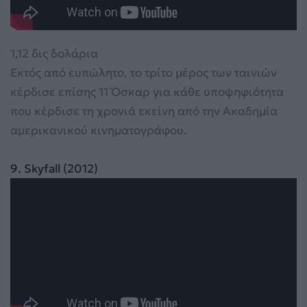
1,12 δις δολάρια
Εκτός από ευπώλητο, το τρίτο μέρος των ταινιών
κέρδισε επίσης 11 Όσκαρ για κάθε υποψηφιότητα
που κέρδισε τη χρονιά εκείνη από την Ακαδημία
αμερικανικού κινηματογράφου.
9
9. Skyfall (2012)