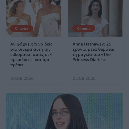
Cinema
Cinema
Αν ψάχνεις τι να δεις
Anne Hathaway: 25
στο σινεμά αυτή την
χρόνια μετά θυμάται
εβδομάδα, αυτές οι 4
τη μαγεία του «The
πρεμιέρες είναι ό,τι
Princess Diaries»
πρέπει
06.08.2026
05.08.2026