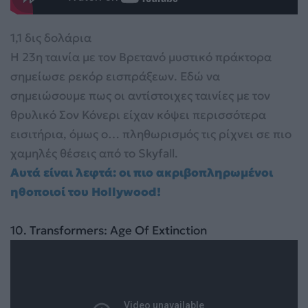
1,1 δις δολάρια
Η 23η ταινία με τον Βρετανό μυστικό πράκτορα
σημείωσε ρεκόρ εισπράξεων. Εδώ να
σημειώσουμε πως οι αντίστοιχες ταινίες με τον
θρυλικό Σον Κόνερι είχαν κόψει περισσότερα
εισιτήρια, όμως ο… πληθωρισμός τις ρίχνει σε πιο
χαμηλές θέσεις από το Skyfall.
Αυτά είναι λεφτά: οι πιο ακριβοπληρωμένοι
ηθοποιοί του Hollywood!
10
10. Transformers: Age Of Extinction