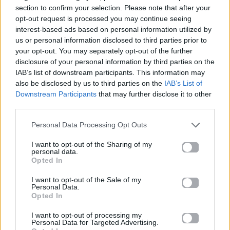
section to confirm your selection. Please note that after your
Cinema
Cinema
opt-out request is processed you may continue seeing
interest-based ads based on personal information utilized by
Από το «Πυρετός το
«The Matrix 5»: Ο
us or personal information disclosed to third parties prior to
Σαββατόβραδο» στη
Keanu Reeves
your opt-out. You may separately opt-out of the further
δημοπρασία: Το
ετοιμάζεται να
disclosure of your personal information by third parties on the
κοστούμι-σύμβολο του
επιστρέψει ως Neo στο
IAB’s list of downstream participants. This information may
John Travolta
θρυλικό franchise
also be disclosed by us to third parties on the
IAB’s List of
Downstream Participants
that may further disclose it to other
08.08.2026
08.08.2026
third parties.
Personal Data Processing Opt Outs
I want to opt-out of the Sharing of my
personal data.
Opted In
I want to opt-out of the Sale of my
Cinema
Cinema
Personal Data.
Opted In
Γιατί το Netflix έβαλε
«The Mummy»: Η
I want to opt-out of processing my
έναν άνθρωπο να ζει
αφίσα που «τρόμαξε»
Personal Data for Targeted Advertising.
μέσα σε billboard στο
το Λονδίνο