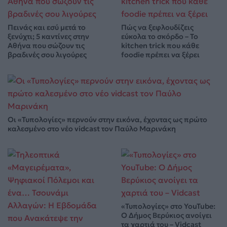
Πεινάς και εσύ μετά το
Πώς να ξεφλουδίζεις
ξενύχτι; 5 καντίνες στην
εύκολα το σκόρδο – Το
Αθήνα που σώζουν τις
kitchen trick που κάθε
βραδινές σου λιγούρες
foodie πρέπει να ξέρει
Οι «Τυπολογίες» περνούν στην εικόνα, έχοντας ως πρώτο
καλεσμένο στο νέο vidcast τον Παύλο Μαρινάκη
«Τυπολογίες» στο YouTube:
Ο Δήμος Βερύκιος ανοίγει
τα χαρτιά του – Vidcast