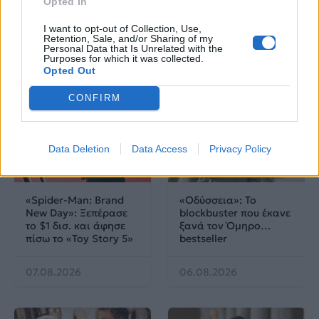
Opted In
Los Angeles;
I want to opt-out of Collection, Use,
Retention, Sale, and/or Sharing of my
07.08.2026
07.08.2026
Personal Data that Is Unrelated with the
Purposes for which it was collected.
Opted Out
CONFIRM
Data Deletion
Data Access
Privacy Policy
Cinema
Cinema
«Spider-Man: Brand
«Οδύσσεια»: Το
New Day»: Ξεπέρασε
blockbuster που έκανε
το $1 δισ. και άφησε
ξανά τον Όμηρο…
πίσω το «Toy Story 5»
bestseller
07.08.2026
06.08.2026