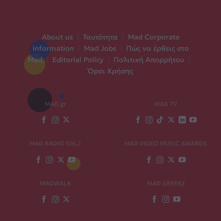
About us
|
Ταυτότητα
|
Mad Corporate
Information
|
Mad Jobs
|
Πώς να έρθεις στο
Mad
|
Editorial Policy
|
Πολιτική Απορρήτου
|
Όροι Χρήσης
MAD.gr
MAD TV
MAD RADIO 106,2
MAD VIDEO MUSIC AWARDS
MADWALK
MAD GREEKZ