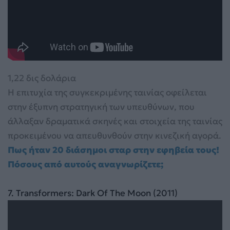
1,22 δις δολάρια
Η επιτυχία της συγκεκριμένης ταινίας οφείλεται
στην έξυπνη στρατηγική των υπευθύνων, που
άλλαξαν δραματικά σκηνές και στοιχεία της ταινίας
προκειμένου να απευθυνθούν στην κινεζική αγορά.
Πως ήταν 20 διάσημοι σταρ στην εφηβεία τους!
Πόσους από αυτούς αναγνωρίζετε;
7
7. Transformers: Dark Of The Moon (2011)