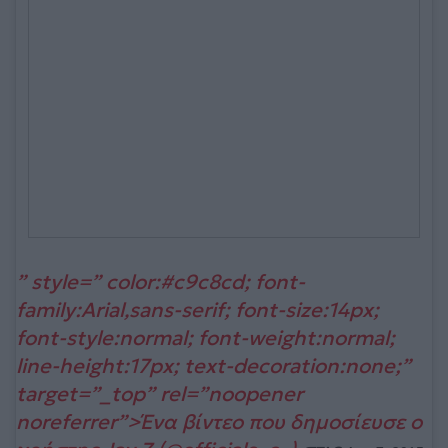
” style=” color:#c9c8cd; font-
family:Arial,sans-serif; font-size:14px;
font-style:normal; font-weight:normal;
line-height:17px; text-decoration:none;”
target=”_top” rel=”noopener
noreferrer”>Ένα βίντεο που δημοσίευσε ο