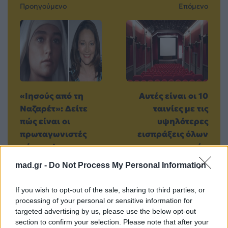
Προηγούμενο
Επόμενο
«Ιησούς από τη
Αυτές είναι οι 10
Ναζαρέτ»: Δείτε
ταινίες με τις
πώς είναι οι
υψηλότερες
πρωταγωνιστές
εισπράξεις όλων
σήμερα!
των εποχών
10.04.2015
10.04.2015
mad.gr -
Do Not Process My Personal Information
If you wish to opt-out of the sale, sharing to third parties, or
processing of your personal or sensitive information for
targeted advertising by us, please use the below opt-out
Βιογραφικά
section to confirm your selection. Please note that after your