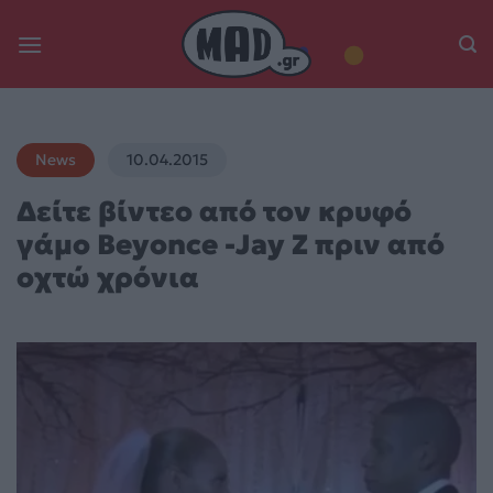
Skip
to
content
News
10.04.2015
Δείτε βίντεο από τον κρυφό
γάμο Beyonce -Jay Z πριν από
οχτώ χρόνια