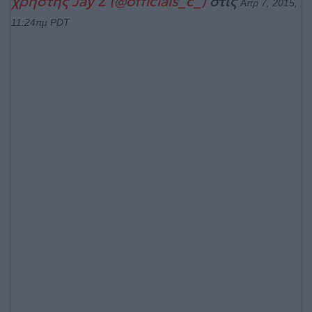
χρήστης Jay Z (@officials_c_)
στις
Απρ 7, 2015,
11:24πμ PDT