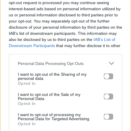
Ελλήνων
opt-out request is processed you may continue seeing
Καλλιτεχνών
interest-based ads based on personal information utilized by
us or personal information disclosed to third parties prior to
με πληροφορίες για
your opt-out. You may separately opt-out of the further
δισκογραφία, πορεία
disclosure of your personal information by third parties on the
και σημαντικές στιγμές
IAB’s list of downstream participants. This information may
also be disclosed by us to third parties on the
IAB’s List of
τους στην ελληνική
Downstream Participants
that may further disclose it to other
μουσική σκηνή
third parties.
Personal Data Processing Opt Outs
Δες επίσης
I want to opt-out of the Sharing of my
personal data.
Opted In
I want to opt-out of the Sale of my
Personal Data.
Opted In
I want to opt-out of processing my
Life
Life
Personal Data for Targeted Advertising.
Opted In