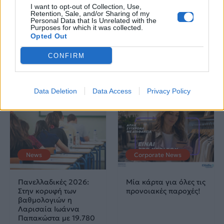
Καλοκαίρι στην Αττική
Το πιο επικίνδυνο
I want to opt-out of Collection, Use,
με επιφυλάξεις – Ποιες
«Will you marry me?»
Retention, Sale, and/or Sharing of my
Personal Data that Is Unrelated with the
παραλίες έχουν
που έχουμε δει ποτέ –
Purposes for which it was collected.
χαρακτηριστεί
Το ζευγάρι που
Opted Out
ακατάλληλες
σκαρφάλωσε στο
Empire State Building
CONFIRM
04.07.2026
02.07.2026
Data Deletion
Data Access
Privacy Policy
News
Corporate News
Πανελλαδικές 2026:
Μία κάρτα για όλες τις
Στην κορυφή των
προνοιακές παροχές!
βαθμολογιών η
Λαρισαία Ιωάννα
Παπακώστα με 19.780