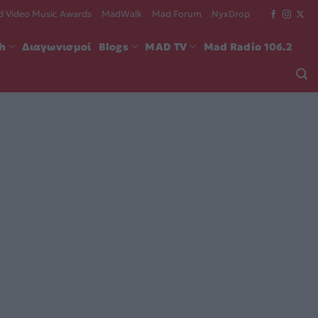
 Video Music Awards
MadWalk
Mad Forum
NyxDrop
ch
Διαγωνισμοί
Blogs
MAD TV
Mad Radio 106.2