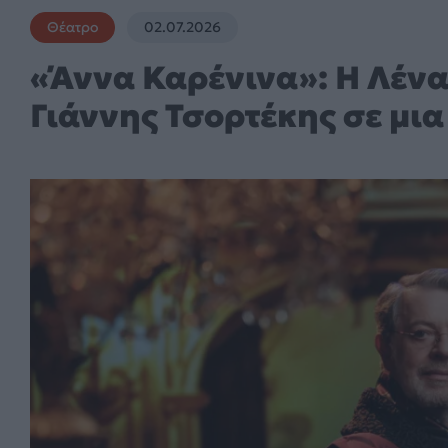
Θέατρο
02.07.2026
«Άννα Καρένινα»: Η Λέν
Γιάννης Τσορτέκης σε μι