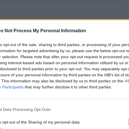
 τις μεγάλες παραγωγές, μετά τη μεγάλη επιτυχία
o Not Process My Personal Information
ρκο»
του Ιάκωβου Καμπανέλλη, σε σκηνοθεσία του
6-2027 μία σύγχρονη απόδοση και διασκευή του
to opt-out of the sale, sharing to third parties, or processing of your per
Λέοντος Τολστόι
, στο
«Θέατρον»
του
Κέντρου
formation for targeted advertising by us, please use the below opt-out s
 μια φιλόδοξη υπερπαραγωγή που θα
r selection. Please note that after your opt-out request is processed y
eing interest-based ads based on personal information utilized by us or
του
Πέτρου Ζούλια
.
disclosed to third parties prior to your opt-out. You may separately opt-
losure of your personal information by third parties on the IAB’s list of
αγκόσμιας λογοτεχνίας θα υποδυθεί η
Λένα
. This information may also be disclosed by us to third parties on the
IA
, ο
Γιάννης Τσορτέκης
.
Participants
that may further disclose it to other third parties.
l Data Processing Opt Outs
o opt-out of the Sharing of my personal data.