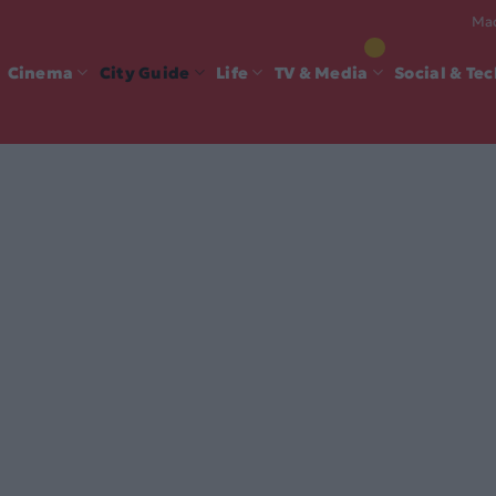
Mad
Cinema
City Guide
Life
TV & Media
Social & Te