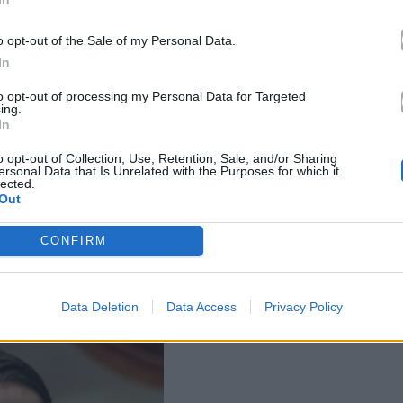
In
o opt-out of the Sale of my Personal Data.
In
to opt-out of processing my Personal Data for Targeted
ing.
In
o opt-out of Collection, Use, Retention, Sale, and/or Sharing
ersonal Data that Is Unrelated with the Purposes for which it
 ο Ντοσκογιέφσκι, ο Φώκνερ κ.ά.) το καλύτερο
lected.
ια επική, παγκόσμια ιστορία πάνω σε όλα τα
Out
ωνίδα του λογοτεχνικού ρεαλισμού και προσελκύει
CONFIRM
 ανθρώπων παντού στον κόσμο.
Data Deletion
Data Access
Privacy Policy