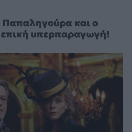
α Παπαληγούρα και ο
α επική υπερπαραγωγή!