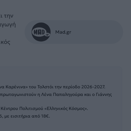
ι την
ραγωγή
Mad.gr
ικός
να Καρένινα» του Τολστόι την περίοδο 2026-2027.
ώ πρωταγωνιστούν η Λένα Παπαληγούρα και ο Γιάννης
Κέντρου Πολιτισμού «Ελληνικός Κόσμος».
6, με εισιτήρια από 18€.