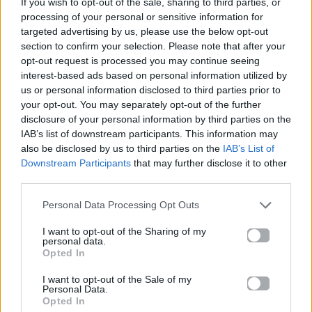
If you wish to opt-out of the sale, sharing to third parties, or
τα ταμεία
το designer
processing of your personal or sensitive information for
φόρεμα που έγινε
targeted advertising by us, please use the below opt-out
22.04.2026
viral
section to confirm your selection. Please note that after your
opt-out request is processed you may continue seeing
22.04.2026
interest-based ads based on personal information utilized by
us or personal information disclosed to third parties prior to
your opt-out. You may separately opt-out of the further
disclosure of your personal information by third parties on the
IAB’s list of downstream participants. This information may
Βιογραφικά
also be disclosed by us to third parties on the
IAB’s List of
Ελλήνων
Downstream Participants
that may further disclose it to other
third parties.
Καλλιτεχνών
με πληροφορίες για
Personal Data Processing Opt Outs
δισκογραφία, πορεία
I want to opt-out of the Sharing of my
και σημαντικές στιγμές
personal data.
Opted In
τους στην ελληνική
μουσική σκηνή
I want to opt-out of the Sale of my
Personal Data.
Opted In