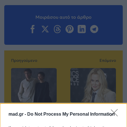
Μοιράσου αυτό το άρθρο
Προηγούμενο
Επόμενο
Zendaya – Robert
Sunday Rose: Η
mad.gr -
Do Not Process My Personal Information
Pattinson: Η ταινία
17χρονη κόρη της
«The Drama» σπάει
Nicole Kidman και