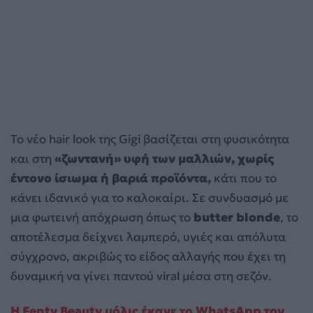
Το νέο hair look της Gigi βασίζεται στη φυσικότητα
και στη
«ζωντανή» υφή των μαλλιών, χωρίς
έντονο ίσιωμα ή βαριά προϊόντα,
κάτι που το
κάνει ιδανικό για το καλοκαίρι. Σε συνδυασμό με
μια φωτεινή απόχρωση όπως το
butter blonde
, το
αποτέλεσμα δείχνει λαμπερό, υγιές και απόλυτα
σύγχρονο, ακριβώς το είδος αλλαγής που έχει τη
δυναμική να γίνει παντού viral μέσα στη σεζόν.
H Fenty Beauty μόλις έκανε το WhatsApp τον