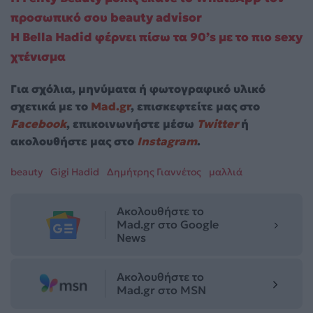
προσωπικό σου beauty advisor
Η Bella Hadid φέρνει πίσω τα 90’s με το πιο sexy
χτένισμα
Για σχόλια, μηνύματα ή φωτογραφικό υλικό
σχετικά με το
Mad.gr
, επισκεφτείτε μας στο
Facebook
, επικοινωνήστε μέσω
Twitter
ή
ακολουθήστε μας στο
Instagram
.
beauty
Gigi Hadid
Δημήτρης Γιαννέτος
μαλλιά
Ακολουθήστε το
Mad.gr στο Google
News
Ακολουθήστε το
Mad.gr στο MSN