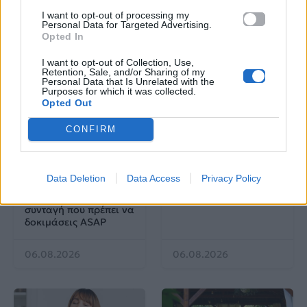
I want to opt-out of processing my
Δες επίσης
Personal Data for Targeted Advertising.
Opted In
I want to opt-out of Collection, Use,
Retention, Sale, and/or Sharing of my
Personal Data that Is Unrelated with the
Purposes for which it was collected.
Opted Out
Life
Life
CONFIRM
Φτιάξαμε το μυστικό
Warning: Το ζώδιο που
πρωινό ρόφημα που
«καίει» τα λεφτά σαν
Data Deletion
Data Access
Privacy Policy
καταπολεμά το
να μην υπάρχει αύριο
φούσκωμα – Η
συνταγή που πρέπει να
δοκιμάσεις ASAP
06.08.2026
06.08.2026