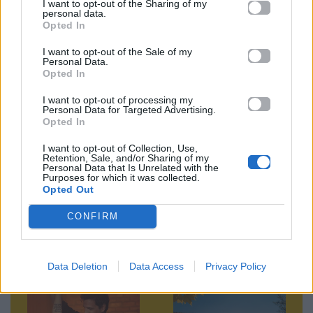
I want to opt-out of the Sharing of my
personal data.
Ακολουθήστε το
Opted In
Mad.gr στο Google
News
I want to opt-out of the Sale of my
Personal Data.
Opted In
Ακολουθήστε το
Mad.gr στο MSN
I want to opt-out of processing my
Personal Data for Targeted Advertising.
Opted In
I want to opt-out of Collection, Use,
Retention, Sale, and/or Sharing of my
Μοιράσου αυτό το άρθρο
Personal Data that Is Unrelated with the
Purposes for which it was collected.
Opted Out
CONFIRM
Data Deletion
Data Access
Privacy Policy
Προηγούμενο
Επόμενο