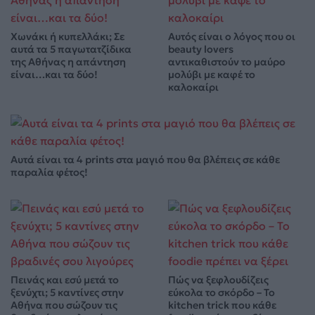
Χωνάκι ή κυπελλάκι; Σε
Αυτός είναι ο λόγος που οι
αυτά τα 5 παγωτατζίδικα
beauty lovers
της Αθήνας η απάντηση
αντικαθιστούν το μαύρο
είναι…και τα δύο!
μολύβι με καφέ το
καλοκαίρι
Αυτά είναι τα 4 prints στα μαγιό που θα βλέπεις σε κάθε
παραλία φέτος!
Πεινάς και εσύ μετά το
Πώς να ξεφλουδίζεις
ξενύχτι; 5 καντίνες στην
εύκολα το σκόρδο – Το
Αθήνα που σώζουν τις
kitchen trick που κάθε