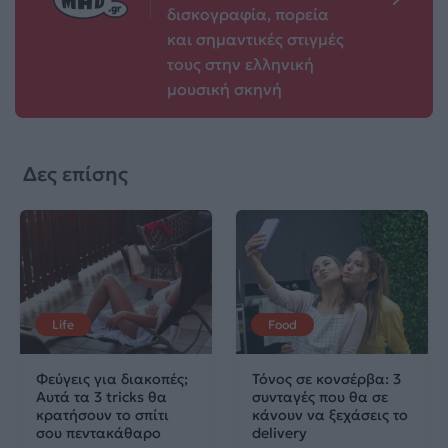
δισκογραφία, πορεία
και σημαντικές στιγμές
τους στην ελληνική
μουσική σκηνή
Δες επίσης
Life
Food
Φεύγεις για διακοπές;
Τόνος σε κονσέρβα: 3
Αυτά τα 3 tricks θα
συνταγές που θα σε
κρατήσουν το σπίτι
κάνουν να ξεχάσεις το
σου πεντακάθαρο
delivery