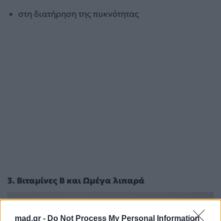
στη διατήρηση της πυκνότητας
3. Βιταμίνες Β και Ωμέγα λιπαρά
mad.gr -
Do Not Process My Personal Information