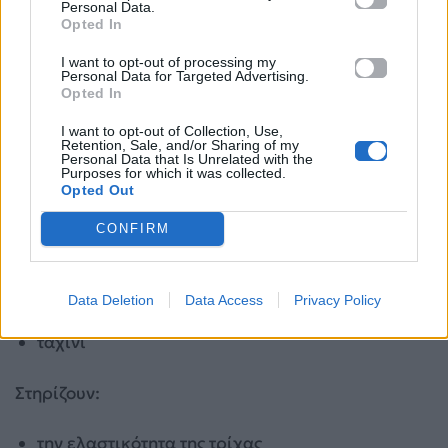
Personal Data.
Opted In
I want to opt-out of processing my
Personal Data for Targeted Advertising.
Opted In
I want to opt-out of Collection, Use,
Οι βιταμίνες του συμπλέγματος Β και τα καλά
Retention, Sale, and/or Sharing of my
Personal Data that Is Unrelated with the
λιπαρά βοηθούν στη θρέψη του τριχωτού της
Purposes for which it was collected.
κεφαλής. Θα τα βρεις σε:
Opted Out
CONFIRM
αβοκάντο
λιναρόσπορο
Data Deletion
Data Access
Privacy Policy
ταχίνι
Στηρίζουν:
την ελαστικότητα της τρίχας