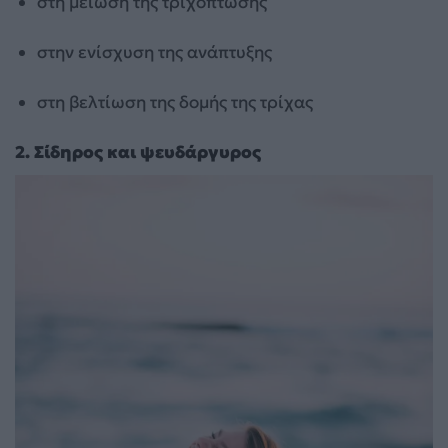
στη μείωση της τριχόπτωσης
στην ενίσχυση της ανάπτυξης
στη βελτίωση της δομής της τρίχας
2. Σίδηρος και ψευδάργυρος