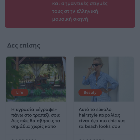
και σημαντικές στιγμές
τους στην ελληνική
μουσική σκηνή
Δες επίσης
Life
Beauty
Η υγρασία «έγραψε»
Αυτό το εύκολο
πάνω στο τραπέζι σου;
hairstyle παραλίας
Δες πώς θα σβήσεις τα
είναι ό,τι πιο chic για
σημάδια χωρίς κόπο
τα beach looks σου