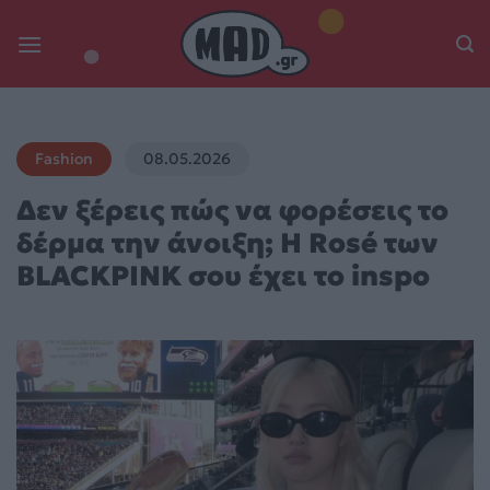
Skip
to
content
Fashion
08.05.2026
Δεν ξέρεις πώς να φορέσεις το
δέρμα την άνοιξη; Η Rosé των
BLACKPINK σου έχει το inspo