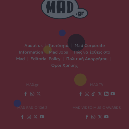
About us
|
Ταυτότητα
|
Mad Corporate
Information
|
Mad Jobs
|
Πώς να έρθεις στο
Mad
|
Editorial Policy
|
Πολιτική Απορρήτου
|
Όροι Χρήσης
MAD.gr
MAD TV
MAD RADIO 106,2
MAD VIDEO MUSIC AWARDS