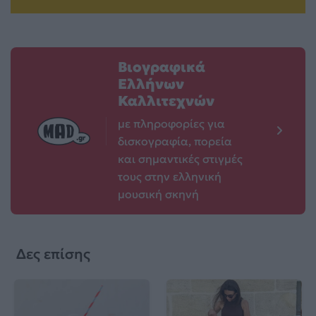
Βιογραφικά
Ελλήνων
Καλλιτεχνών
με πληροφορίες για
δισκογραφία, πορεία
και σημαντικές στιγμές
τους στην ελληνική
μουσική σκηνή
Δες επίσης