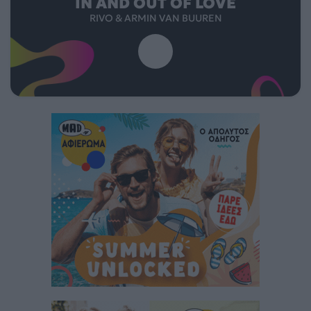
IN AND OUT OF LOVE
RIVO & ARMIN VAN BUUREN