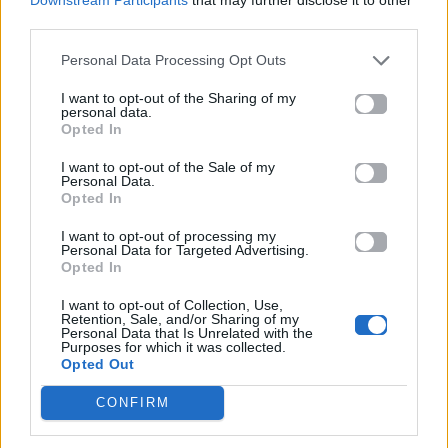
Για σχόλια, μηνύματα ή φωτογραφικό υλικό
third parties.
σχετικά με το
Mad.gr
, επισκεφτείτε μας στο
Facebook
, επικοινωνήστε μέσω
Twitter
ή
Personal Data Processing Opt Outs
ακολουθήστε μας στο
Instagram
.
I want to opt-out of the Sharing of my
personal data.
Opted In
blackpink
Fashion
Rose
I want to opt-out of the Sale of my
Personal Data.
Ακολουθήστε το
Opted In
Mad.gr στο Google
News
I want to opt-out of processing my
Personal Data for Targeted Advertising.
Opted In
Ακολουθήστε το
Mad.gr στο MSN
I want to opt-out of Collection, Use,
Retention, Sale, and/or Sharing of my
Personal Data that Is Unrelated with the
Purposes for which it was collected.
Opted Out
Μοιράσου αυτό το άρθρο
CONFIRM