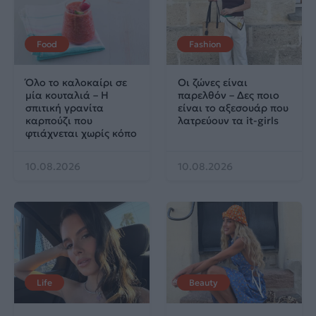
Food
Fashion
Όλο το καλοκαίρι σε
Οι ζώνες είναι
μία κουταλιά – Η
παρελθόν – Δες ποιο
σπιτική γρανίτα
είναι το αξεσουάρ που
καρπούζι που
λατρεύουν τα it-girls
φτιάχνεται χωρίς κόπο
10.08.2026
10.08.2026
Life
Beauty