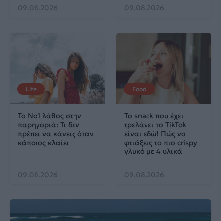
09.08.2026
09.08.2026
Life
Food
Το No1 λάθος στην
Το snack που έχει
παρηγοριά: Τι δεν
τρελάνει το TikTok
πρέπει να κάνεις όταν
είναι εδώ! Πώς να
κάποιος κλαίει
φτιάξεις το πιο crispy
γλυκό με 4 υλικά
09.08.2026
09.08.2026