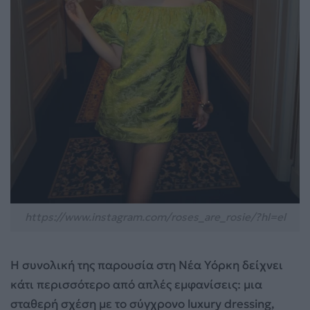
https://www.instagram.com/roses_are_rosie/?hl=el
Η συνολική της παρουσία στη Νέα Υόρκη δείχνει
κάτι περισσότερο από απλές εμφανίσεις: μια
σταθερή σχέση με το σύγχρονο luxury dressing,