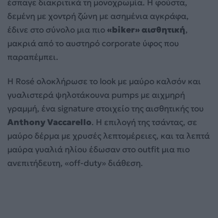
έσπαγε διακριτικά τη μονοχρωμία. Η φούστα,
δεμένη με χοντρή ζώνη με ασημένια αγκράφα,
έδινε στο σύνολο μια πιο
«biker» αισθητική
,
μακριά από το αυστηρό corporate ύφος που
παραπέμπει.
Η Rosé ολοκλήρωσε το look με μαύρο καλσόν και
γυαλιστερά ψηλοτάκουνα pumps με αιχμηρή
γραμμή, ένα signature στοιχείο της αισθητικής του
Anthony Vaccarello
. Η επιλογή της τσάντας, σε
μαύρο δέρμα με χρυσές λεπτομέρειες, και τα λεπτά
μαύρα γυαλιά ηλίου έδωσαν στο outfit μια πιο
ανεπιτήδευτη, «off-duty» διάθεση.