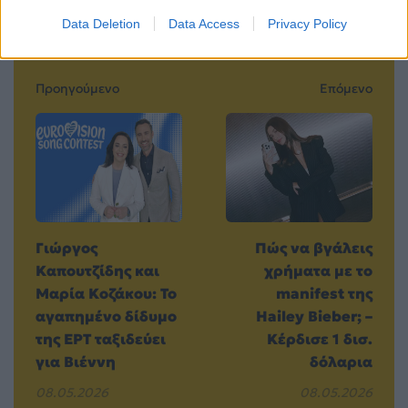
Data Deletion
Data Access
Privacy Policy
Προηγούμενο
Επόμενο
Γιώργος
Πώς να βγάλεις
Καπουτζίδης και
χρήματα με το
Μαρία Κοζάκου: Το
manifest της
αγαπημένο δίδυμο
Hailey Bieber; –
της ΕΡΤ ταξιδεύει
Κέρδισε 1 δισ.
για Βιέννη
δόλαρια
08.05.2026
08.05.2026