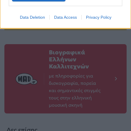
17χρονου γιου τους
Μαίρης Συνατσάκη
για την κόρη της
28.05.2026
Data Deletion
Data Access
Privacy Policy
28.05.2026
Βιογραφικά
Ελλήνων
Καλλιτεχνών
με πληροφορίες για
δισκογραφία, πορεία
και σημαντικές στιγμές
τους στην ελληνική
μουσική σκηνή
Δες επίσης