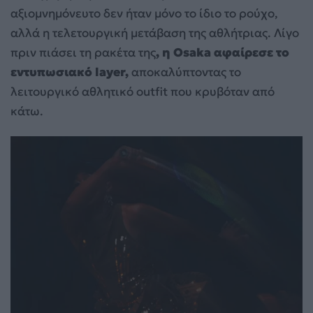
αξιομνημόνευτο δεν ήταν μόνο το ίδιο το ρούχο,
αλλά η τελετουργική μετάβαση της αθλήτριας. Λίγο
πριν πιάσει τη ρακέτα της
, η Osaka αφαίρεσε το
εντυπωσιακό layer,
αποκαλύπτοντας το
λειτουργικό αθλητικό outfit που κρυβόταν από
κάτω.