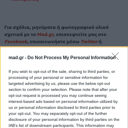
Για σχόλια, μηνύματα ή φωτογραφικό υλικό
σχετικά με το
Mad.gr
, επισκεφτείτε μας στο
Facebook
, επικοινωνήστε μέσω
Twitter
ή
ακολουθήστε μας στο
Instagram
.
mad.gr -
Do Not Process My Personal Information
Fashion
Naomi Osaka
If you wish to opt-out of the sale, sharing to third parties, or
Ακολουθήστε το
processing of your personal or sensitive information for
Mad.gr στο Google
targeted advertising by us, please use the below opt-out
News
section to confirm your selection. Please note that after your
opt-out request is processed you may continue seeing
interest-based ads based on personal information utilized by
Ακολουθήστε το
us or personal information disclosed to third parties prior to
Mad.gr στο MSN
your opt-out. You may separately opt-out of the further
disclosure of your personal information by third parties on the
IAB’s list of downstream participants. This information may