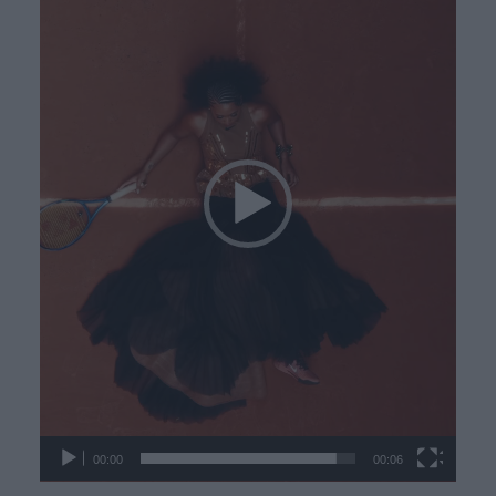
Βίντεο
00:00
00:06