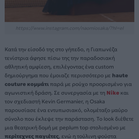
https://www.instagram.com/naomiosaka/?hl=el
Κατά την είσοδό της στο γήπεδο, η Γιαπωνέζα
τενίστρια άφησε πίσω της την παραδοσιακή
αθλητική αμφίεση, επιλέγοντας ένα custom
δημιούργημα που έμοιαζε περισσότερο με
haute
couture κομμάτι
παρά με ρούχο προορισμένο για
αγωνιστική δράση. Σε συνεργασία με τη
Nike
και
τον σχεδιαστή Kevin Germanier, η Osaka
παρουσίασε ένα εντυπωσιακό, ολομέταξο μαύρο
σύνολο που έκλεψε την παράσταση. Το look διέθετε
μια θεατρική δομή με peplum top στολισμένο με
περίτεχνες παγιέτες
, ενώ η τούλινη φούστα