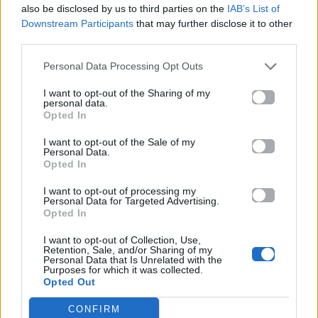
also be disclosed by us to third parties on the
IAB’s List of
Μοιράσου αυτό το άρθρο
Downstream Participants
that may further disclose it to other
third parties.
Personal Data Processing Opt Outs
I want to opt-out of the Sharing of my
personal data.
Opted In
Προηγούμενο
Επόμενο
I want to opt-out of the Sale of my
Personal Data.
Opted In
I want to opt-out of processing my
Personal Data for Targeted Advertising.
Opted In
I want to opt-out of Collection, Use,
Retention, Sale, and/or Sharing of my
Angelina Jolie –
«Τα μαλλιά της
Personal Data that Is Unrelated with the
Brad Pitt: Η
είναι έτσι, γιατί
Purposes for which it was collected.
Opted Out
ανατρεπτική
έτσι θέλουν» – Η
εμφάνιση του
απάντηση της
CONFIRM