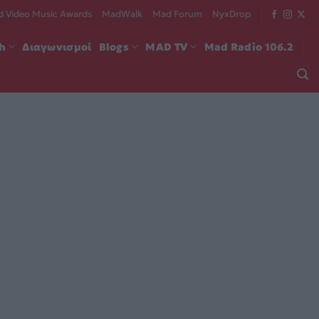
 Video Music Awards
MadWalk
Mad Forum
NyxDrop
ch
Διαγωνισμοί
Blogs
MAD TV
Mad Radio 106.2