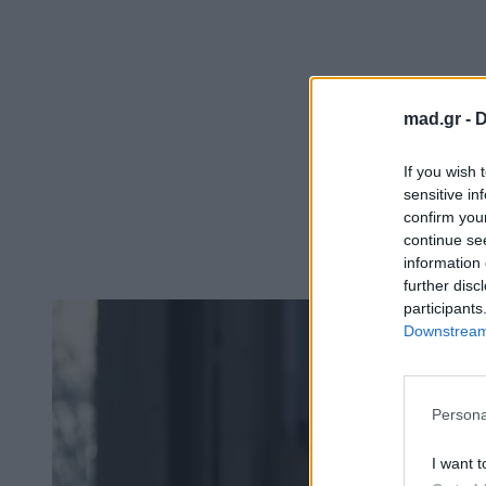
mad.gr -
D
If you wish 
sensitive in
confirm you
continue se
information 
further disc
participants
Downstream 
Persona
I want t