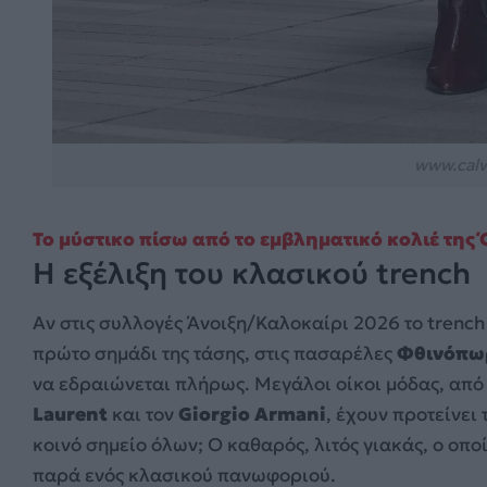
www.calvi
Το μύστικο πίσω από το εμβληματικό κολιέ της Ό
Η εξέλιξη του κλασικού trench
Αν στις συλλογές Άνοιξη/Καλοκαίρι 2026 το trench
πρώτο σημάδι της τάσης, στις πασαρέλες
Φθινόπω
να εδραιώνεται πλήρως. Μεγάλοι οίκοι μόδας, από
Laurent
και τον
Giorgio Armani
, έχουν προτείνει 
κοινό σημείο όλων; Ο καθαρός, λιτός γιακάς, ο οπ
παρά ενός κλασικού πανωφοριού.