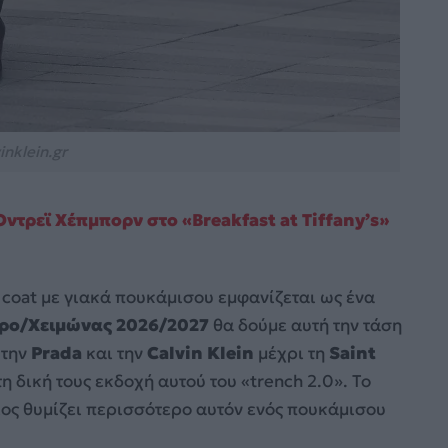
nklein.gr
ντρεϊ Χέπμπορν στο «Breakfast at Tiffany’s»
 coat με γιακά πουκάμισου εμφανίζεται ως ένα
ρο/Χειμώνας 2026/2027
θα δούμε αυτή την τάση
 την
Prada
και την
Calvin Klein
μέχρι τη
Saint
τη δική τους εκδοχή αυτού του «trench 2.0». Το
οίος θυμίζει περισσότερο αυτόν ενός πουκάμισου