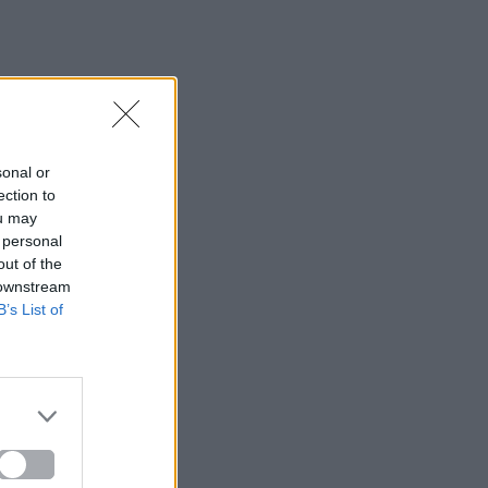
sonal or
ection to
ou may
 personal
out of the
 downstream
B’s List of