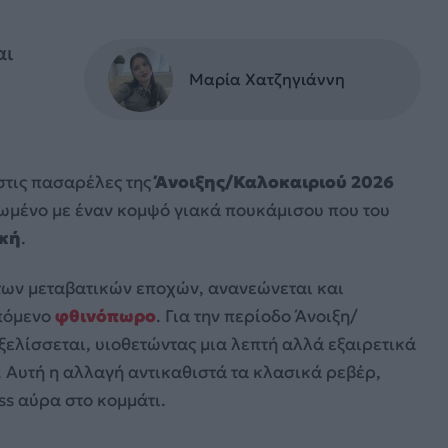
αι
Μαρία Χατζηγιάννη
στις πασαρέλες της
Άνοιξης/Καλοκαιριού 2026
εωμένο με έναν κομψό γιακά πουκάμισου που του
ική
.
των μεταβατικών εποχών, ανανεώνεται και
επόμενο
φθινόπωρο
. Για την περίοδο Άνοιξη/
ξελίσσεται, υιοθετώντας μια λεπτή αλλά εξαιρετικά
 Αυτή η αλλαγή αντικαθιστά τα κλασικά ρεβέρ,
ss αύρα στο κομμάτι.