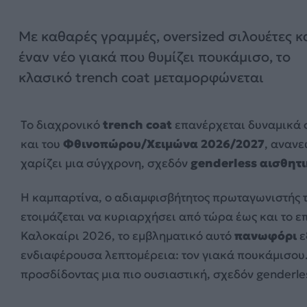
Με καθαρές γραμμές, oversized σιλουέτες κ
έναν νέο γιακά που θυμίζει πουκάμισο, το
κλασικό trench coat μεταμορφώνεται
Το διαχρονικό
trench coat
επανέρχεται δυναμικά 
και του
Φθινοπώρου/Χειμώνα 2026/2027
, αναν
χαρίζει μια σύγχρονη, σχεδόν
genderless αισθητ
H καμπαρτίνα, ο αδιαμφισβήτητος πρωταγωνιστής 
ετοιμάζεται να κυριαρχήσει από τώρα έως και το 
Καλοκαίρι 2026, το εμβληματικό αυτό
πανωφόρι
ε
ενδιαφέρουσα λεπτομέρεια: τον γιακά πουκάμισου.
προσδίδοντας μια πιο ουσιαστική, σχεδόν genderle