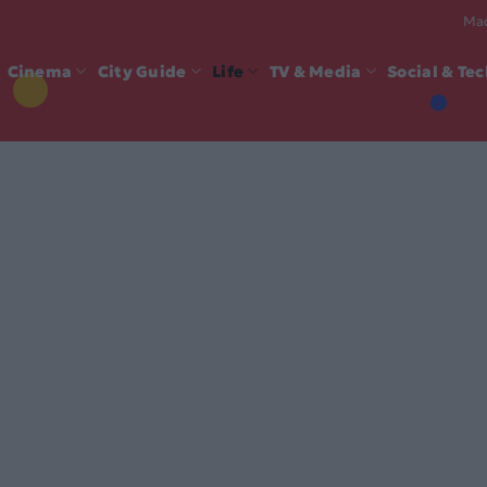
Mad
Cinema
City Guide
Life
TV & Media
Social & Te