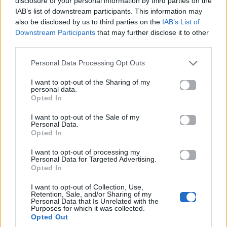
disclosure of your personal information by third parties on the
IAB’s list of downstream participants. This information may
also be disclosed by us to third parties on the
IAB’s List of
Downstream Participants
that may further disclose it to other
third parties.
Personal Data Processing Opt Outs
Δες κι αυτό…
I want to opt-out of the Sharing of my
personal data.
Opted In
Για σχόλια, μηνύματα ή φωτογραφικό υλικό
σχετικά με το
Mad.gr
, επισκεφτείτε μας στο
I want to opt-out of the Sale of my
Personal Data.
Facebook
, επικοινωνήστε μέσω
Twitter
ή
Opted In
ακολουθήστε μας στο
Instagram
.
I want to opt-out of processing my
Personal Data for Targeted Advertising.
διάσημοι
Μακαρόνια
Παγκόσμια Ημέρα Ζυμαρικών
Opted In
I want to opt-out of Collection, Use,
Ακολουθήστε το
Retention, Sale, and/or Sharing of my
Mad.gr στο Google
Personal Data that Is Unrelated with the
News
Purposes for which it was collected.
Opted Out