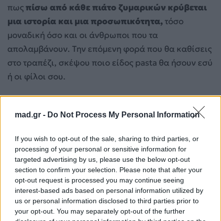
πως
πίσω από κάθε πιάτο ζυμαρικών κρύβεται
μια ιστορία και μια προσωπικότητα,
τόσο
μοναδική όσο και οι άνθρωποι που τα
απολαμβάνουν. Την επόμενη φορά που θα καθίσεις
στο τραπέζι, σκέψου ποιο είδος pasta θα ήσουν εσύ
ή οι φίλοι σου.
Διάβασε επίσης:
Παγκόσμια Ημέρα Διατροφής:
Πώς τα Social Media ωθούν σε
mad.gr -
Do Not Process My Personal Information
διατροφικές διαταραχές
If you wish to opt-out of the sale, sharing to third parties, or
processing of your personal or sensitive information for
targeted advertising by us, please use the below opt-out
section to confirm your selection. Please note that after your
opt-out request is processed you may continue seeing
interest-based ads based on personal information utilized by
us or personal information disclosed to third parties prior to
your opt-out. You may separately opt-out of the further