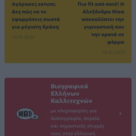
Αγόρασες serum;
Πιο fit από ποτέ! Η
Δες πώς να το
Αλεξάνδρα Νίκα
εφαρμόσεις σωστά
αποκαλύπτει την
για μέγιστη δράση
γυμναστική που
την κρατά σε
25.10.2025
φόρμα
25.10.2025
Βιογραφικά
Ελλήνων
Καλλιτεχνών
με πληροφορίες για
δισκογραφία, πορεία
και σημαντικές στιγμές
τους στην ελληνική