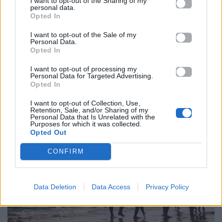
I want to opt-out of the Sharing of my
Το σημαντικότερο είναι
να ακούς το ένστικτό σου
.
personal data.
Opted In
Οι
υγιείς φίλο
ι σέβονται τον προσωπικό σου
χώρο, δεν απαιτούν συνεχώς την προσοχή σου και
I want to opt-out of the Sale of my
Personal Data.
δεν σε κάνουν να αισθάνεσαι ενοχές επειδή έχεις
Opted In
και άλλες σχέσεις στη ζωή σου. Δεν χρειάζεται να
I want to opt-out of processing my
κόψεις αμέσως μια νέα γνωριμία, αλλά
είναι
Personal Data for Targeted Advertising.
Opted In
σημαντικό να αφήσεις τη φιλία να εξελιχθεί
φυσικά
, χωρίς πίεση και χωρίς βιασύνη.
I want to opt-out of Collection, Use,
Retention, Sale, and/or Sharing of my
Personal Data that Is Unrelated with the
Purposes for which it was collected.
Opted Out
CONFIRM
Data Deletion
Data Access
Privacy Policy