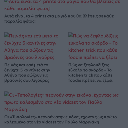
Αυτά είναι τα 4 prints στα μαγιό που θα βλέπεις σε κάθε
παραλία φέτος!
Πεινάς και εσύ μετά το
Πώς να ξεφλουδίζεις
ξενύχτι; 5 καντίνες στην
εύκολα το σκόρδο – Το
Αθήνα που σώζουν τις
kitchen trick που κάθε
βραδινές σου λιγούρες
foodie πρέπει να ξέρει
Οι «Τυπολογίες» περνούν στην εικόνα, έχοντας ως πρώτο
καλεσμένο στο νέο vidcast τον Παύλο Μαρινάκη