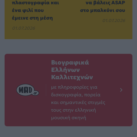
πλαστογραφία και
να βάλεις ASAP
ένα φιλί που
στο μπαλκόνι σου
έμεινε στη μέση
01.07.2026
01.07.2026
Βιογραφικά
Ελλήνων
Καλλιτεχνών
με πληροφορίες για
δισκογραφία, πορεία
και σημαντικές στιγμές
τους στην ελληνική
μουσική σκηνή