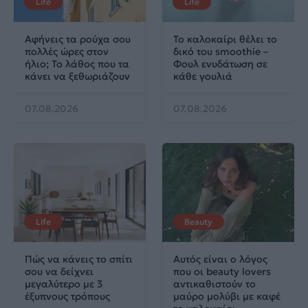
Life
Life
Αφήνεις τα ρούχα σου
Το καλοκαίρι θέλει το
πολλές ώρες στον
δικό του smoothie –
ήλιο; Το λάθος που τα
Φουλ ενυδάτωση σε
κάνει να ξεθωριάζουν
κάθε γουλιά
07.08.2026
07.08.2026
Life
Beauty
Πώς να κάνεις το σπίτι
Αυτός είναι ο λόγος
σου να δείχνει
που οι beauty lovers
μεγαλύτερο με 3
αντικαθιστούν το
έξυπνους τρόπους
μαύρο μολύβι με καφέ