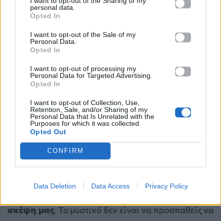
I want to opt-out of the Sharing of my
ή μια αυθόρμητη στιγμή γέλιου μπορεί να είναι
personal data.
Opted In
αρκετά. Οι άνθρωποι θυμούνται τις εμπειρίες που
τους προκάλεσαν συναίσθημα.
Όσο πιο θετική και
I want to opt-out of the Sale of my
Personal Data.
αυθεντική είναι η στιγμή που μοιράζεστε
, τόσο
Opted In
πιο πιθανό είναι να σε σκέφτονται αργότερα.
I want to opt-out of processing my
Personal Data for Targeted Advertising.
Opted In
Οι περισσότεροι πιστεύουν ότι
η εξωτερική
εμφάνιση είναι το βασικό στοιχείο που κάνει
I want to opt-out of Collection, Use,
Retention, Sale, and/or Sharing of my
κάποιον αξέχαστο
. Στην πραγματικότητα, όμως, οι
Personal Data that Is Unrelated with the
Purposes for which it was collected.
έρευνες
δείχνουν ότι η συναισθηματική επίδραση
Opted Out
που έχει ένα άτομο πάνω μας παίζει πολύ
CONFIRM
σημαντικότερο ρόλο. Οι άνθρωποι που δείχνουν
ενδιαφέρον, εκπέμπουν θετική ενέργεια και
δημιουργούν όμορφες αναμνήσεις έχουν
Data Deletion
Data Access
Privacy Policy
περισσότερες πιθανότητες να παραμείνουν στη
σκέψη μας
. Το μυστικό δεν είναι να προσπαθείς να