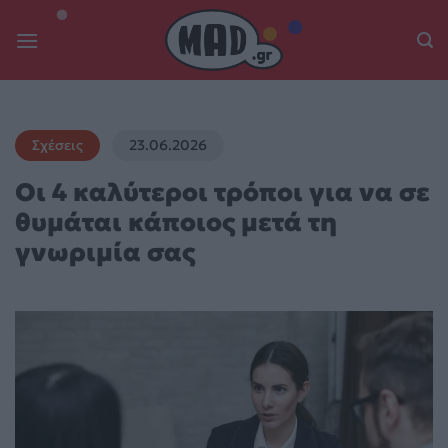
Skip
to
content
Σχέσεις
23.06.2026
Οι 4 καλύτεροι τρόποι για να σε
θυμάται κάποιος μετά τη
γνωριμία σας