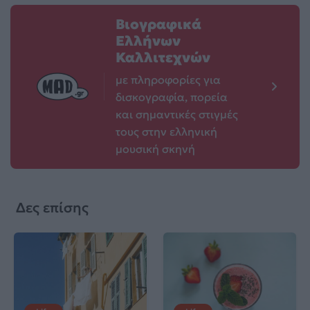
Βιογραφικά
Ελλήνων
Καλλιτεχνών
με πληροφορίες για
δισκογραφία, πορεία
και σημαντικές στιγμές
τους στην ελληνική
μουσική σκηνή
Δες επίσης