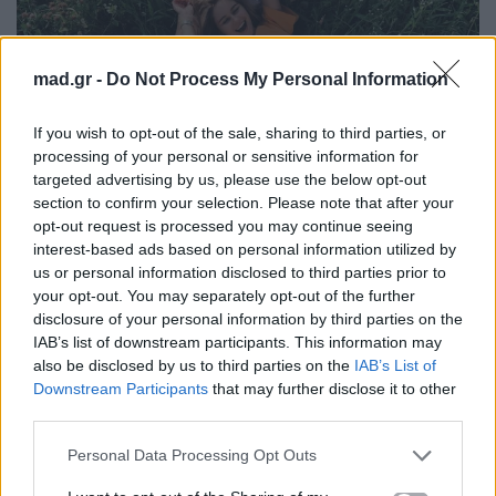
mad.gr -
Do Not Process My Personal Information
If you wish to opt-out of the sale, sharing to third parties, or
processing of your personal or sensitive information for
targeted advertising by us, please use the below opt-out
section to confirm your selection. Please note that after your
opt-out request is processed you may continue seeing
interest-based ads based on personal information utilized by
us or personal information disclosed to third parties prior to
your opt-out. You may separately opt-out of the further
disclosure of your personal information by third parties on the
unsplash
IAB’s list of downstream participants. This information may
also be disclosed by us to third parties on the
IAB’s List of
Downstream Participants
that may further disclose it to other
third parties.
Δεν χρειάζεται να κάνεις κάτι εντυπωσιακό για να
μείνεις στη μνήμη κάποιου. Μια έξυπνη ατάκα, μια
Personal Data Processing Opt Outs
ενδιαφέρουσα ιστορία, ένα ειλικρινές κομπλιμέντο