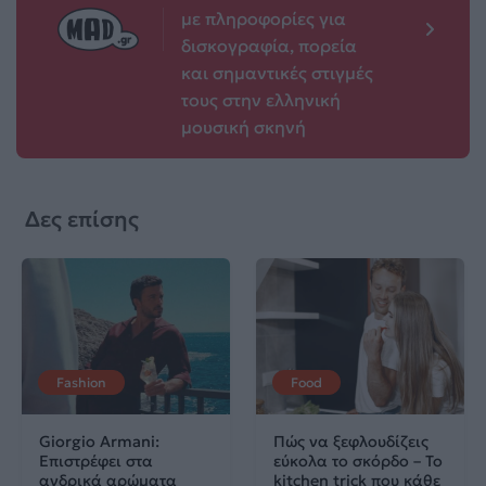
με πληροφορίες για
δισκογραφία, πορεία
και σημαντικές στιγμές
τους στην ελληνική
μουσική σκηνή
Δες επίσης
Fashion
Food
Giorgio Armani:
Πώς να ξεφλουδίζεις
Επιστρέφει στα
εύκολα το σκόρδο – Το
ανδρικά αρώματα
kitchen trick που κάθε