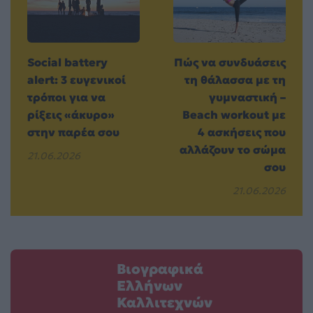
Social battery
Πώς να συνδυάσεις
alert: 3 ευγενικοί
τη θάλασσα με τη
τρόποι για να
γυμναστική –
ρίξεις «άκυρο»
Beach workout με
στην παρέα σου
4 ασκήσεις που
αλλάζουν το σώμα
21.06.2026
σου
21.06.2026
Βιογραφικά
Ελλήνων
Καλλιτεχνών