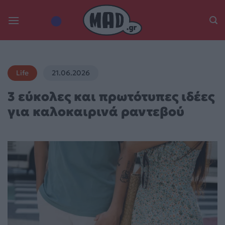
Skip
to
content
Life
21.06.2026
3 εύκολες και πρωτότυπες ιδέες
για καλοκαιρινά ραντεβού