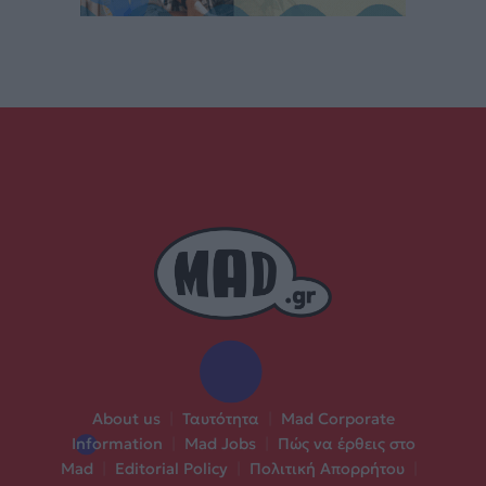
About us
|
Ταυτότητα
|
Mad Corporate
Information
|
Mad Jobs
|
Πώς να έρθεις στο
Mad
|
Editorial Policy
|
Πολιτική Απορρήτου
|