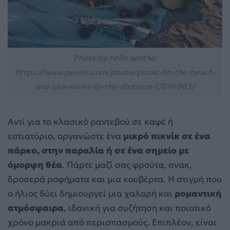
Photo by hello aesthe:
https://www.pexels.com/photo/picnic-on-the-beach-
and-sea-waves-in-the-distance-17596963/
Αντί για το κλασικό ραντεβού σε καφέ ή
εστιατόριο, οργανώστε ένα
μικρό πικνίκ σε ένα
πάρκο, στην παραλία ή σε ένα σημείο με
όμορφη θέα
. Πάρτε μαζί σας φρούτα, σνακ,
δροσερά ροφήματα και μια κουβέρτα. Η στιγμή που
ο ήλιος δύει δημιουργεί μια χαλαρή και
ρομαντική
ατμόσφαιρα
, ιδανική για συζήτηση και ποιοτικό
χρόνο μακριά από περισπασμούς. Επιπλέον, είναι