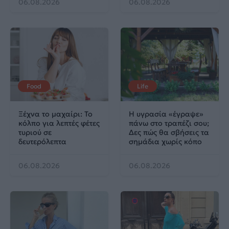
06.08.2026
06.08.2026
Food
Life
Ξέχνα το μαχαίρι: Το
Η υγρασία «έγραψε»
κόλπο για λεπτές φέτες
πάνω στο τραπέζι σου;
τυριού σε
Δες πώς θα σβήσεις τα
δευτερόλεπτα
σημάδια χωρίς κόπο
06.08.2026
06.08.2026