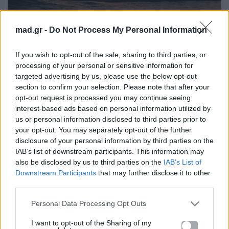
mad.gr -
Do Not Process My Personal Information
If you wish to opt-out of the sale, sharing to third parties, or
processing of your personal or sensitive information for
targeted advertising by us, please use the below opt-out
section to confirm your selection. Please note that after your
opt-out request is processed you may continue seeing
interest-based ads based on personal information utilized by
us or personal information disclosed to third parties prior to
your opt-out. You may separately opt-out of the further
disclosure of your personal information by third parties on the
Pinterest.com
IAB’s list of downstream participants. This information may
also be disclosed by us to third parties on the
IAB’s List of
Downstream Participants
that may further disclose it to other
Δεν είναι η πολυτέλεια ή το κόστος που κάνει ένα
third parties.
ραντεβού αξέχαστο, αλλά
η εμπειρία που
μοιράζονται δύο άνθρωποι
. Είτε επιλέξετε ένα
Personal Data Processing Opt Outs
πικνίκ στο ηλιοβασίλεμα, μια δημιουργική βόλτα ή
I want to opt-out of the Sharing of my