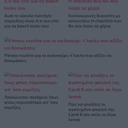
Αυτό το εύκολο hairstyle
Καλοκαιρινές διακοπές με
παραλίας είναι ό,τι πιο chic
κατοικίδιο: Η checklist που
για τα beach looks σου
θα σου λύσει τα χέρια
Fitness routine για το καλοκαίρι: 4 hacks που αξίζει να
δοκιμάσεις
Τσακώνεσαι συνέχεια; Ίσως
φταις περισσότερο απ’ όσο
Πώς να φτιάξεις το
νομίζεις
αγαπημένο φαγητό της
Cardi B στο σπίτι σε λίγα
λεπτά