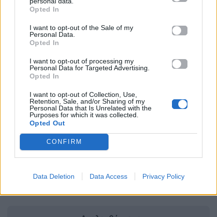
personal data.
μια αυθόρμητη εκδρομή, το σημαντικότερο είναι να
Opted In
απολαύσετε τη στιγμή και να δημιουργήσετε
I want to opt-out of the Sale of my
όμορφες καλοκαιρινές αναμνήσεις μαζί.
Personal Data.
Opted In
«Wildflowering»: Το dating trend που
I want to opt-out of processing my
Personal Data for Targeted Advertising.
αλλάζει τα πάντα – Είναι το τέλος των
Opted In
κλασικών σχέσεων;
I want to opt-out of Collection, Use,
Το πιο μεγάλο red flag στις σχέσεις που όλοι
Retention, Sale, and/or Sharing of my
Personal Data that Is Unrelated with the
αγνοούν
Purposes for which it was collected.
Opted Out
Για σχόλια, μηνύματα ή φωτογραφικό υλικό
CONFIRM
σχετικά με το
Mad.gr
, επισκεφτείτε μας στο
Facebook
, επικοινωνήστε μέσω
Twitter
ή
ακολουθήστε μας στο
Instagram
.
Data Deletion
Data Access
Privacy Policy
Καλοκαίρι 2026
Καλοκαιρινό Ραντεβού
σχέσεις