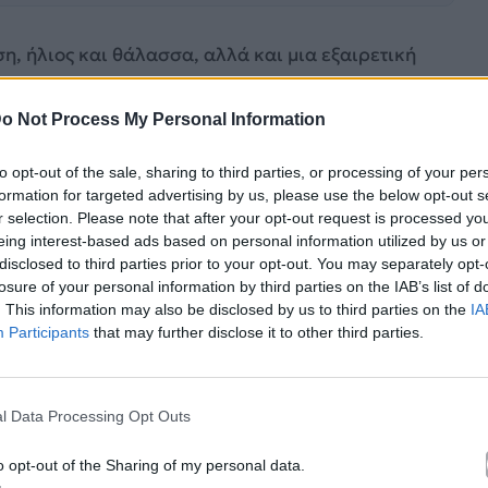
η, ήλιος και θάλασσα, αλλά και μια εξαιρετική
εσαι γυμναστήριο ή εξοπλισμό. Εσύ μπορείς να
να μετατρέψεις το μπάνιο σου σε μια
o Not Process My Personal Information
εί όλο το σώμα και ανεβάζει την ενέργειά σου. Η
to opt-out of the sale, sharing to third parties, or processing of your per
ροσφέροντας δροσιά και αποτελεσματικότητα
formation for targeted advertising by us, please use the below opt-out s
r selection. Please note that after your opt-out request is processed y
eing interest-based ads based on personal information utilized by us or
disclosed to third parties prior to your opt-out. You may separately opt-
losure of your personal information by third parties on the IAB’s list of
. This information may also be disclosed by us to third parties on the
IA
Participants
that may further disclose it to other third parties.
l Data Processing Opt Outs
o opt-out of the Sharing of my personal data.