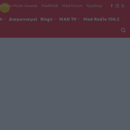
 Video Music Awards
MadWalk
Mad Forum
NyxDrop
ch
Διαγωνισμοί
Blogs
MAD TV
Mad Radio 106.2