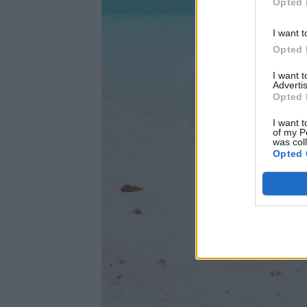
Opted 
I want t
Opted 
I want 
Advertis
Opted 
I want t
of my P
was col
Opted 