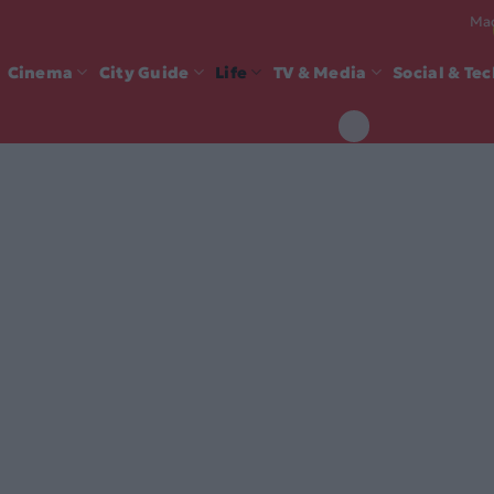
Mad
Cinema
City Guide
Life
TV & Media
Social & Te