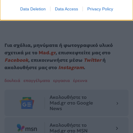
Data Deletion
Data Access
Privacy Policy
Για σχόλια, μηνύματα ή φωτογραφικό υλικό
σχετικά με το
Mad.gr
, επισκεφτείτε μας στο
Facebook
, επικοινωνήστε μέσω
Twitter
ή
ακολουθήστε μας στο
Instagram
.
δουλειά
επαγγέλματα
εργασια
έρευνα
Ακολουθήστε το
Mad.gr στο Google
News
Ακολουθήστε το
Mad.gr στο MSN