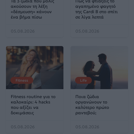
Τα 3 ζώδια που μόλις
Πώς να φτιάξεις το
ακούσουν τη λέξη
αγαπημένο φαγητό
«δέσμευση» κάνουν
της Cardi B στο σπίτι
ένα βήμα πίσω
σε λίγα λεπτά
05.08.2026
05.08.2026
Fitness
Life
Fitness routine για το
Ποια ζώδια
καλοκαίρι: 4 hacks
οργανώνουν το
που αξίζει να
καλύτερο πρώτο
δοκιμάσεις
ραντεβού;
05.08.2026
05.08.2026