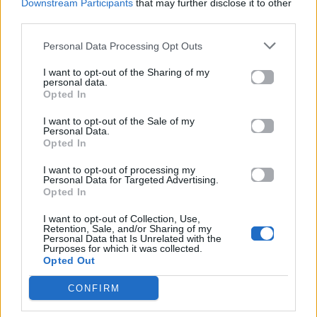
καθηγητές, ένας κλάδος που πλήττεται από τις
Downstream Participants
that may further disclose it to other
third parties.
χαμηλές αμοιβές και την αλλοίωση του
εκπαιδευτικού έργου λόγω της χρήσης του
Personal Data Processing Opt Outs
ChatGPT από τους φοιτητές.
I want to opt-out of the Sharing of my
personal data.
Κεντρική φωτογραφία: www.freepik.com
Opted In
I want to opt-out of the Sale of my
Διάβασε επίσης:
8 επιστημονικά τεκμηριωμένοι
Personal Data.
Opted In
τρόποι για ευτυχία στο full τη νέα χρονιά
I want to opt-out of processing my
Personal Data for Targeted Advertising.
Δες κι αυτό…
Opted In
I want to opt-out of Collection, Use,
Retention, Sale, and/or Sharing of my
Personal Data that Is Unrelated with the
Purposes for which it was collected.
Opted Out
CONFIRM