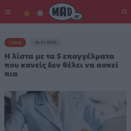
Skip
to
content
Living
28.01.2026
Η λίστα με τα 5 επαγγέλματα
που κανείς δεν θέλει να ασκεί
πια