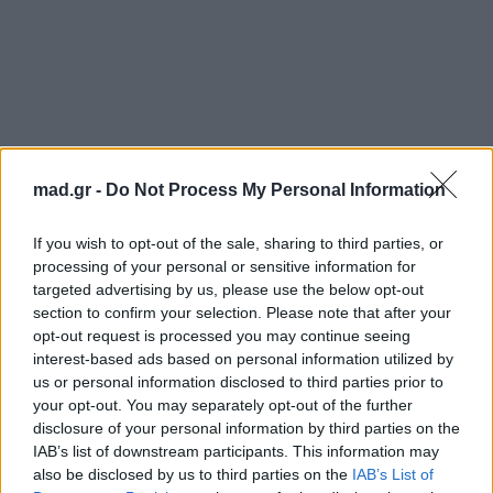
mad.gr -
Do Not Process My Personal Information
If you wish to opt-out of the sale, sharing to third parties, or
Την πρώτη δεκάδα συμπληρώνουν εταιρικοί ρόλοι
processing of your personal or sensitive information for
από τον κλάδο της τεχνολογίας και των
targeted advertising by us, please use the below opt-out
προσλήψεων. Μηχανικοί λογισμικού, λογιστές και
section to confirm your selection. Please note that after your
opt-out request is processed you may continue seeing
διαχειριστές έργων καταλαμβάνουν τις επόμενες
interest-based ads based on personal information utilized by
θέσεις, αντιμετωπίζοντας εξαντλητικά ωράρια και
us or personal information disclosed to third parties prior to
την αβεβαιότητα που προκαλούν οι μαζικές
your opt-out. You may separately opt-out of the further
disclosure of your personal information by third parties on the
απολύσεις και η έλευση της Τεχνητής Νοημοσύνης.
IAB’s list of downstream participants. This information may
Στην όγδοη θέση βρίσκονται
οι πανεπιστημιακοί
also be disclosed by us to third parties on the
IAB’s List of