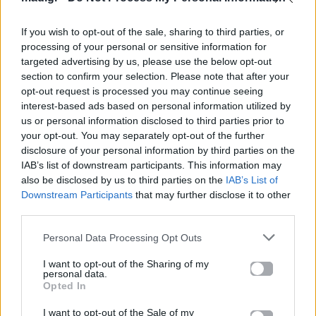
Για σχόλια, μηνύματα ή φωτογραφικό υλικό
σχετικά με το
Mad.gr
, επισκεφτείτε μας στο
If you wish to opt-out of the sale, sharing to third parties, or
Facebook
, επικοινωνήστε μέσω
Twitter
ή
processing of your personal or sensitive information for
targeted advertising by us, please use the below opt-out
ακολουθήστε μας στο
Instagram
.
section to confirm your selection. Please note that after your
opt-out request is processed you may continue seeing
Βία κατά των Γυναικών
γυναικοκτονία
έμφυλη βία
ΟΗΕ
interest-based ads based on personal information utilized by
Παγκόσμια Ημέρα
Παγκόσμια Ημέρα για την Εξάλειψη της
us or personal information disclosed to third parties prior to
Βίας κατά των Γυναικών
your opt-out. You may separately opt-out of the further
disclosure of your personal information by third parties on the
IAB’s list of downstream participants. This information may
Ακολουθήστε το
Mad.gr στο Google
also be disclosed by us to third parties on the
IAB’s List of
News
Downstream Participants
that may further disclose it to other
third parties.
Ακολουθήστε το
Personal Data Processing Opt Outs
Mad.gr στο MSN
I want to opt-out of the Sharing of my
personal data.
Opted In
Μοιράσου αυτό το άρθρο
I want to opt-out of the Sale of my