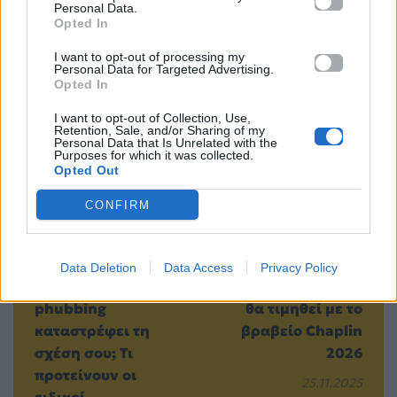
Personal Data.
Opted In
I want to opt-out of processing my
Personal Data for Targeted Advertising.
Opted In
I want to opt-out of Collection, Use,
Προηγούμενο
Επόμενο
Retention, Sale, and/or Sharing of my
Personal Data that Is Unrelated with the
Purposes for which it was collected.
Opted Out
CONFIRM
Data Deletion
Data Access
Privacy Policy
Μήπως το
Ο George Clooney
phubbing
θα τιμηθεί με το
καταστρέφει τη
βραβείο Chaplin
σχέση σου; Τι
2026
προτείνουν οι
25.11.2025