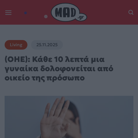
Skip
to
content
Living
25.11.2025
(ΟΗΕ): Κάθε 10 λεπτά μια
γυναίκα δολοφονείται από
οικείο της πρόσωπο