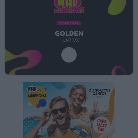
ΠΑΙΖΕΙ ΤΩΡΑ
GOLDEN
HUNTR/X