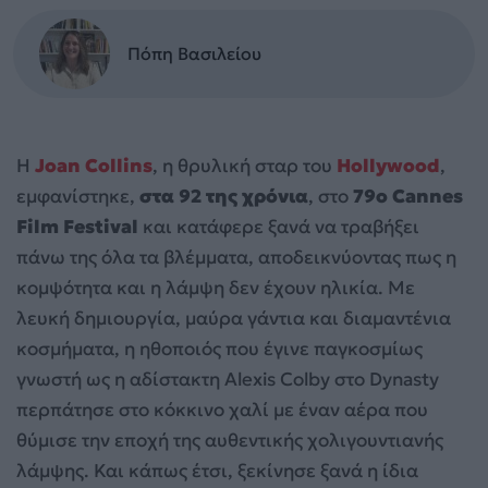
Πόπη Βασιλείου
Η
Joan Collins
, η θρυλική σταρ του
Hollywood
,
εμφανίστηκε,
στα 92 της χρόνια
, στο
79ο Cannes
Film Festival
και κατάφερε ξανά να τραβήξει
πάνω της όλα τα βλέμματα, αποδεικνύοντας πως η
κομψότητα και η λάμψη δεν έχουν ηλικία. Με
λευκή δημιουργία, μαύρα γάντια και διαμαντένια
κοσμήματα, η ηθοποιός που έγινε παγκοσμίως
γνωστή ως η αδίστακτη Alexis Colby στο Dynasty
περπάτησε στο κόκκινο χαλί με έναν αέρα που
θύμισε την εποχή της αυθεντικής χολιγουντιανής
λάμψης. Και κάπως έτσι, ξεκίνησε ξανά η ίδια