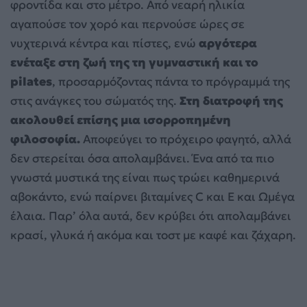
φροντίδα και στο μέτρο. Από νεαρή ηλικία
αγαπούσε τον χορό και περνούσε ώρες σε
νυχτερινά κέντρα και πίστες, ενώ
αργότερα
ενέταξε στη ζωή της τη γυμναστική και το
pilates
, προσαρμόζοντας πάντα το πρόγραμμά της
στις ανάγκες του σώματός της.
Στη διατροφή της
ακολουθεί επίσης μια ισορροπημένη
φιλοσοφία.
Αποφεύγει το πρόχειρο φαγητό, αλλά
δεν στερείται όσα απολαμβάνει. Ένα από τα πιο
γνωστά μυστικά της είναι πως τρώει καθημερινά
αβοκάντο, ενώ παίρνει βιταμίνες C και E και Ωμέγα
έλαια. Παρ’ όλα αυτά, δεν κρύβει ότι απολαμβάνει
κρασί, γλυκά ή ακόμα και τοστ με καφέ και ζάχαρη.