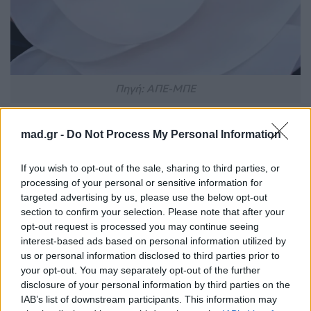
Πηγή: ΑΠΕ-ΜΠΕ
mad.gr -
Do Not Process My Personal Information
Ακόμη και τα μικρά beauty tricks της παραμένουν
old Hollywood. Πριν από σημαντικές εμφανίσεις ή
If you wish to opt-out of the sale, sharing to third parties, or
μετά από πολύωρα ταξίδια, χρησιμοποιεί
processing of your personal or sensitive information for
παγωμένα βαμβάκια στα μάτια για να μειώσει το
targeted advertising by us, please use the below opt-out
section to confirm your selection. Please note that after your
πρήξιμο και να δείχνει πιο ξεκούραστη. Η
opt-out request is processed you may continue seeing
πρόσφατη εμφάνισή της στις Κάννες συνδέθηκε και
interest-based ads based on personal information utilized by
με τη νέα της ταινία, My Duchess, όπου υποδύεται
us or personal information disclosed to third parties prior to
your opt-out. You may separately opt-out of the further
τη Wallis Simpson, τη Δούκισσα του Windsor. Και
disclosure of your personal information by third parties on the
μπορεί τα χρόνια να περνούν, όμως η Joan Collins
IAB’s list of downstream participants. This information may