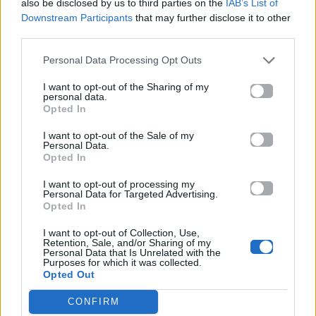
εξακολουθεί να αποδεικνύει πως κάποιες γυναίκες
also be disclosed by us to third parties on the
IAB’s List of
Downstream Participants
that may further disclose it to other
δεν χρειάζονται υπερβολική προσπάθεια για να
third parties.
κλέψουν την παράσταση.
Personal Data Processing Opt Outs
Κάννες 2026: Η Demi Moore εντυπωσιάζει με
I want to opt-out of the Sharing of my
high fashion εμφανίσεις στη Γαλλική Ριβιέρα
personal data.
Opted In
Για σχόλια, μηνύματα ή φωτογραφικό υλικό
I want to opt-out of the Sale of my
σχετικά με το
Mad.gr
, επισκεφτείτε μας στο
Personal Data.
Opted In
Facebook
, επικοινωνήστε μέσω
Twitter
ή
ακολουθήστε μας στο
Instagram
.
I want to opt-out of processing my
Personal Data for Targeted Advertising.
Opted In
Hollywood
Joan Collins
Κάννες 2026
I want to opt-out of Collection, Use,
Retention, Sale, and/or Sharing of my
Ακολουθήστε το
Personal Data that Is Unrelated with the
Purposes for which it was collected.
Mad.gr στο Google
Opted Out
News
CONFIRM