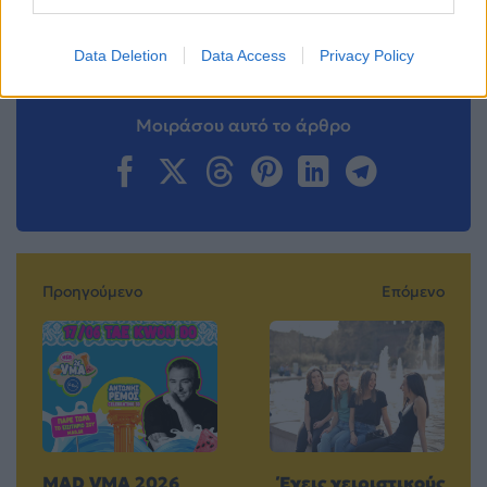
Ακολουθήστε το
Mad.gr στο MSN
Data Deletion
Data Access
Privacy Policy
Μοιράσου αυτό το άρθρο
Προηγούμενο
Επόμενο
MAD VMA 2026
Έχεις χειριστικούς