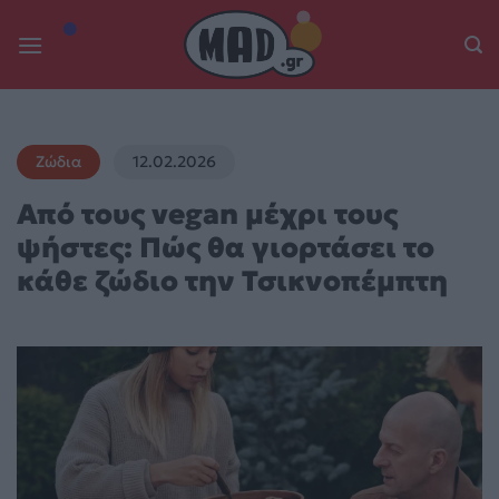
Skip
to
content
Ζώδια
12.02.2026
Από τους vegan μέχρι τους
ψήστες: Πώς θα γιορτάσει το
κάθε ζώδιο την Τσικνοπέμπτη