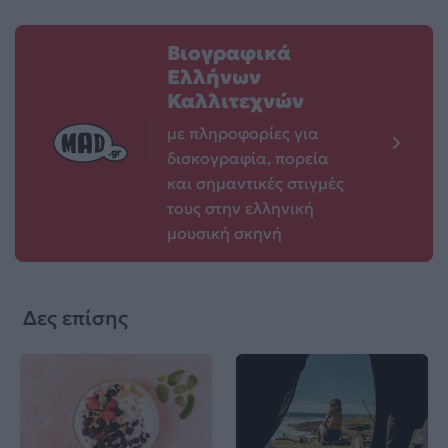
Βιογραφικά
Ελλήνων
Καλλιτεχνών
με πληροφορίες για
δισκογραφία, πορεία
και σημαντικές στιγμές
τους στην ελληνική
μουσική σκηνή
Δες επίσης