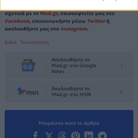
Για σχόλια, μηνύματα ή φωτογραφικό υλικό
σχετικά με το
Mad.gr
, επισκεφτείτε μας στο
Facebook
, επικοινωνήστε μέσω
Twitter
ή
ακολουθήστε μας στο
Instagram
.
ζώδια
Τσικνοπέμπτη
Ακολουθήστε το
Mad.gr στο Google
News
Ακολουθήστε το
Mad.gr στο MSN
Μοιράσου αυτό το άρθρο