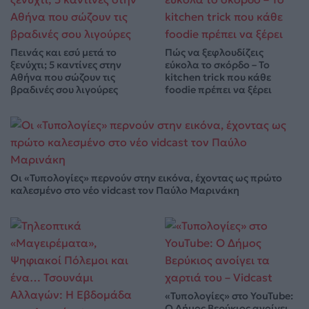
Πεινάς και εσύ μετά το
Πώς να ξεφλουδίζεις
ξενύχτι; 5 καντίνες στην
εύκολα το σκόρδο – Το
Αθήνα που σώζουν τις
kitchen trick που κάθε
βραδινές σου λιγούρες
foodie πρέπει να ξέρει
Οι «Τυπολογίες» περνούν στην εικόνα, έχοντας ως πρώτο
καλεσμένο στο νέο vidcast τον Παύλο Μαρινάκη
«Τυπολογίες» στο YouTube:
Ο Δήμος Βερύκιος ανοίγει