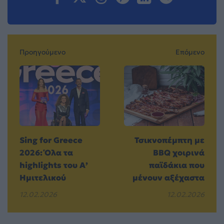
Προηγούμενο
Επόμενο
Sing for Greece
Τσικνοπέμπτη με
2026: Όλα τα
BBQ χοιρινά
highlights του Α’
παϊδάκια που
Ημιτελικού
μένουν αξέχαστα
12.02.2026
12.02.2026