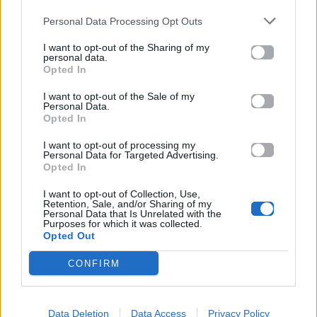
Κεντρική φωτογραφία: pexels.com
Personal Data Processing Opt Outs
Διάβασε επίσης:
Τι να ντυθείς φέτος στις
I want to opt-out of the Sharing of my
Απόκριες με βάση το ζώδιο σου
personal data.
Opted In
Δες κι αυτό…
I want to opt-out of the Sale of my
Personal Data.
Opted In
I want to opt-out of processing my
Personal Data for Targeted Advertising.
Opted In
I want to opt-out of Collection, Use,
Retention, Sale, and/or Sharing of my
Personal Data that Is Unrelated with the
Purposes for which it was collected.
Opted Out
CONFIRM
Data Deletion
Data Access
Privacy Policy