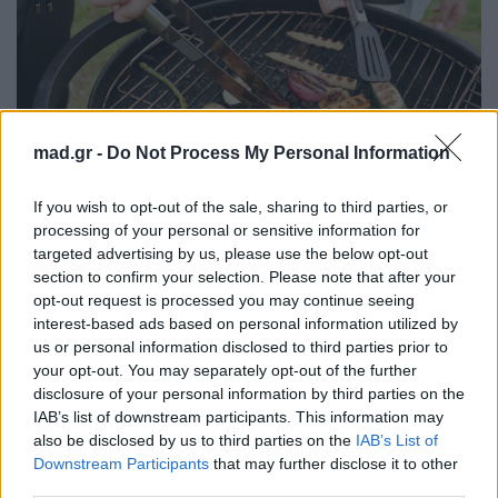
mad.gr -
Do Not Process My Personal Information
If you wish to opt-out of the sale, sharing to third parties, or
processing of your personal or sensitive information for
pexels.com
targeted advertising by us, please use the below opt-out
section to confirm your selection. Please note that after your
opt-out request is processed you may continue seeing
Ιχθύες
interest-based ads based on personal information utilized by
us or personal information disclosed to third parties prior to
Ο Ιχθύς θα αφιερωθεί στην ατμόσφαιρα. Κεριά,
your opt-out. You may separately opt-out of the further
μουσική και χαλαρή διάθεση. Στην Τσικνοπέμπτη
disclosure of your personal information by third parties on the
δεν τρέχει για το κρέας, τρέχει για τη μαγεία της
IAB’s list of downstream participants. This information may
also be disclosed by us to third parties on the
IAB’s List of
στιγμής.
Downstream Participants
that may further disclose it to other
third parties.