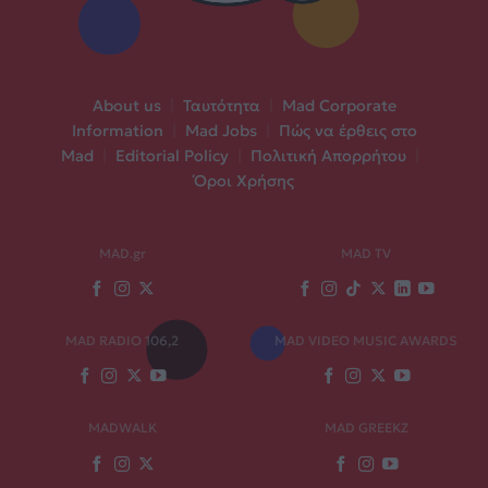
About us
|
Ταυτότητα
|
Mad Corporate
Information
|
Mad Jobs
|
Πώς να έρθεις στο
Mad
|
Editorial Policy
|
Πολιτική Απορρήτου
|
Όροι Χρήσης
MAD.gr
MAD TV
MAD RADIO 106,2
MAD VIDEO MUSIC AWARDS
MADWALK
MAD GREEKZ