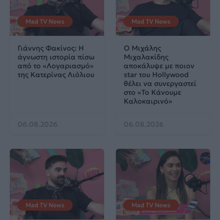
Mad TV News
Mad TV News
Γιάννης Φακίνος: Η
Ο Μιχάλης
άγνωστη ιστορία πίσω
Μιχαλακίδης
από το «Λογαριασμό»
αποκάλυψε με ποιον
της Κατερίνας Λιόλιου
star του Hollywood
θέλει να συνεργαστεί
στο «Το Κάνουμε
Καλοκαιρινό»
06.08.2026
06.08.2026
Mad TV News
Mad TV News