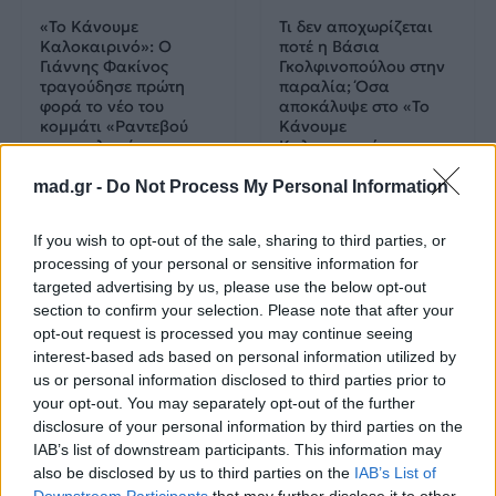
«Το Κάνουμε
Τι δεν αποχωρίζεται
Καλοκαιρινό»: Ο
ποτέ η Βάσια
Γιάννης Φακίνος
Γκολφινοπούλου στην
τραγούδησε πρώτη
παραλία; Όσα
φορά το νέο του
αποκάλυψε στο «Το
κομμάτι «Ραντεβού
Κάνουμε
στο εκκλησάκι»
Καλοκαιρινό»
mad.gr -
Do Not Process My Personal Information
05.08.2026
04.08.2026
If you wish to opt-out of the sale, sharing to third parties, or
processing of your personal or sensitive information for
targeted advertising by us, please use the below opt-out
section to confirm your selection. Please note that after your
opt-out request is processed you may continue seeing
interest-based ads based on personal information utilized by
us or personal information disclosed to third parties prior to
Mad TV News
Mad TV News
your opt-out. You may separately opt-out of the further
disclosure of your personal information by third parties on the
«Το Κάνουμε
H Σοφία Δανέζη στο
IAB’s list of downstream participants. This information may
Καλοκαιρινό»: Dat
Talk to Mad: «Όλα μου
also be disclosed by us to third parties on the
IAB’s List of
Lilly και Vox The
τα τραγούδια είναι