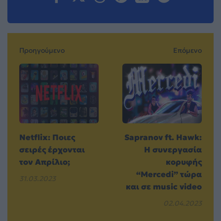
Προηγούμενο
Επόμενο
Netflix: Ποιες
Sapranov ft. Hawk:
σειρές έρχονται
Η συνεργασία
τον Απρίλιο;
κορυφής
“Mercedi” τώρα
31.03.2023
και σε music video
02.04.2023