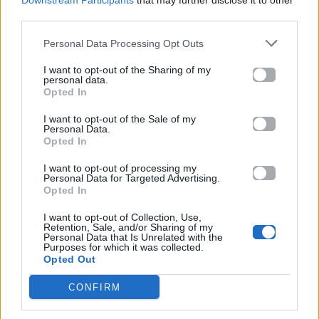
Downstream Participants
that may further disclose it to other
Acapella Group στο
βιωματικά»
πιο καλοκαιρινό show
third parties.
με challenges και
μουσική
Personal Data Processing Opt Outs
I want to opt-out of the Sharing of my
03.08.2026
30.07.2026
personal data.
Opted In
I want to opt-out of the Sale of my
Personal Data.
Opted In
I want to opt-out of processing my
Personal Data for Targeted Advertising.
Opted In
Mad TV News
Life
I want to opt-out of Collection, Use,
Retention, Sale, and/or Sharing of my
Η Evaki B μιλάει στο
Αν είσαι ένα από αυτά
Personal Data that Is Unrelated with the
Talk to Mad:
τα 4 ζώδια, ο
Purposes for which it was collected.
«Μπορούν τα παιδιά
Αύγουστος φέρνει
Opted Out
μέσα από το gaming
έρωτα
να μάθουν κιόλας
CONFIRM
πράγματα!»