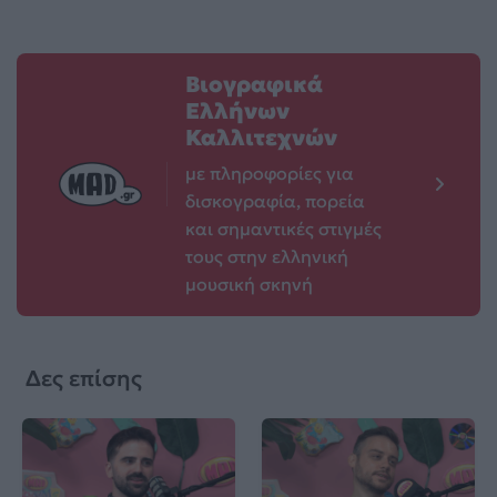
Βιογραφικά
Ελλήνων
Καλλιτεχνών
με πληροφορίες για
δισκογραφία, πορεία
και σημαντικές στιγμές
τους στην ελληνική
μουσική σκηνή
Δες επίσης