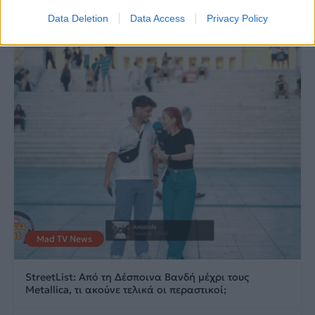
29.07.2026
29.07.2026
Data Deletion
Data Access
Privacy Policy
Mad TV News
StreetList: Από τη Δέσποινα Βανδή μέχρι τους
Metallica, τι ακούνε τελικά οι περαστικοί;