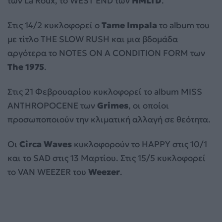
των La Roux, το WEST END των
HMLTD
.
Στις 14/2 κυκλοφορεί ο
Tame Impala
το album του
με τίτλο THE SLOW RUSH και μια βδομάδα
αργότερα το NOTES ON A CONDITION FORM των
The 1975
.
Στις 21 Φεβρουαρίου κυκλοφορεί το album MISS
ANTHROPOCENE των
Grimes
, οι οποίοι
προσωποποιούν την κλιματική αλλαγή σε θεότητα.
Οι
Circa Waves
κυκλοφορούν το HAPPY στις 10/1
και το SAD στις 13 Μαρτίου. Στις 15/5 κυκλοφορεί
το VAN WEEZER του
Weezer
.