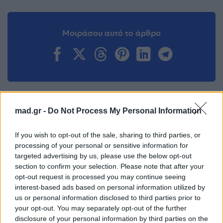
Μοιράσου αυτό το άρθρο
Προηγούμενο
Επόμενο
mad.gr -
Do Not Process My Personal Information
If you wish to opt-out of the sale, sharing to third parties, or
processing of your personal or sensitive information for
targeted advertising by us, please use the below opt-out
section to confirm your selection. Please note that after your
opt-out request is processed you may continue seeing
interest-based ads based on personal information utilized by
Ο Post Malone
Η τραγουδίστρια
us or personal information disclosed to third parties prior to
your opt-out. You may separately opt-out of the further
υποδέχεται το
των TWICE Nayeon
disclosure of your personal information by third parties on the
2020 με φρέσκο
υπό αστυνομική