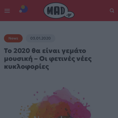
Skip
to
content
News
03.01.2020
To 2020 θα είναι γεμάτο
μουσική – Οι φετινές νέες
κυκλοφορίες