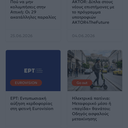
Πού να μην
AKTOR: Δίπλα στους
κολυμπήσεις στην
νέους επιστήμονες με
Αττική: Οι 29
το πρόγραμμα
ακατάλληλες παραλίες
υποτροφιών
AKTOR4TheFuture
25.06.2026
04.06.2026
EUROVISION
Go out
ΕΡΤ: Εντυπωσιακή
Ηλεκτρικά πατίνια:
αύξηση κερδοφορίας
Μεταφορικό μέσο ή
στη φετινή Eurovision
«παγίδα» θανάτου;
Οδηγός ασφαλούς
μετακίνησης