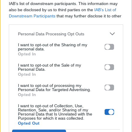
IAB’s list of downstream participants. This information may
μελάνι
προστασία
also be disclosed by us to third parties on the
IAB’s List of
Downstream Participants
that may further disclose it to other
02.01.2020
03.01.2020
third parties.
Personal Data Processing Opt Outs
I want to opt-out of the Sharing of my
Βιογραφικά
personal data.
Opted In
Ελλήνων
Καλλιτεχνών
I want to opt-out of the Sale of my
Personal Data.
με πληροφορίες για
Opted In
δισκογραφία, πορεία
I want to opt-out of processing my
και σημαντικές στιγμές
Personal Data for Targeted Advertising.
Opted In
τους στην ελληνική
μουσική σκηνή
I want to opt-out of Collection, Use,
Retention, Sale, and/or Sharing of my
Personal Data that Is Unrelated with the
Purposes for which it was collected.
Opted Out
Δες επίσης