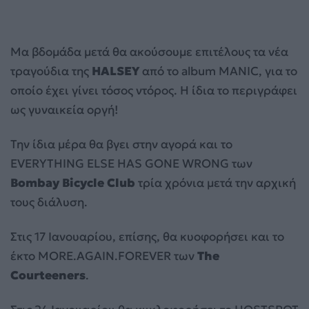
Μα βδομάδα μετά θα ακούσουμε επιτέλους τα νέα
τραγούδια της
HALSEY
από το album MANIC, για το
οποίο έχει γίνει τόσος ντόρος. Η ίδια το περιγράφει
ως γυναικεία οργή!
Την ίδια μέρα θα βγει στην αγορά και το
EVERYTHING ELSE HAS GONE WRONG των
Bombay Bicycle Club
τρία χρόνια μετά την αρχική
τους διάλυση.
Στις 17 Ιανουαρίου, επίσης, θα κυοφορήσει και το
έκτο MORE.AGAIN.FOREVER των
The
Courteeners
.