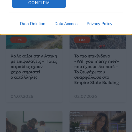
CONFIRM
Data Deletion
Data Access
Privacy Policy
Life
Life
Καλοκαίρι στην Αττική
Το πιο επικίνδυνο
με επιφυλάξεις – Ποιες
«Will you marry me?»
παραλίες έχουν
που έχουμε δει ποτέ –
χαρακτηριστεί
Το ζευγάρι που
ακατάλληλες
σκαρφάλωσε στο
Empire State Building
04.07.2026
02.07.2026