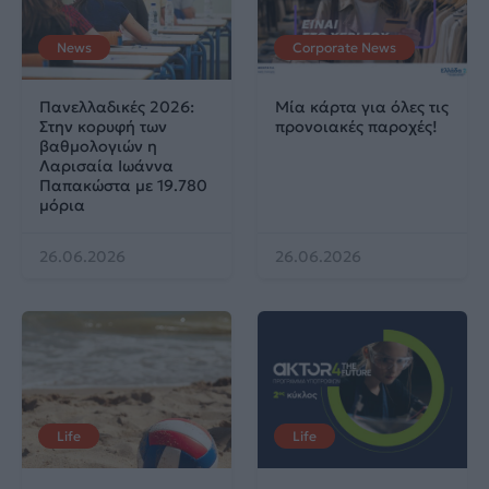
News
Corporate News
Πανελλαδικές 2026:
Μία κάρτα για όλες τις
Στην κορυφή των
προνοιακές παροχές!
βαθμολογιών η
Λαρισαία Ιωάννα
Παπακώστα με 19.780
μόρια
26.06.2026
26.06.2026
Life
Life