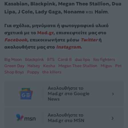
Kasabian, Blackpink, Megan Thee Stallion, Dua
Lipa, J Cole, Lady Gaga, Noname
και
Haim
.
Για σχόλια, μηνύματα ή φωτογραφικό υλικό
σχετικά με το
Mad.gr
, επισκεφτείτε μας στο
Facebook
, επικοινωνήστε μέσω
Twitter
ή
ακολουθήστε μας στο
Instagram
.
Big Moon
blackpink
BTS
Cardi B
dua lipa
foo fighters
Green Day
Halsey
Kesha
Megan Thee Stallion
Migos
Pet
Shop Boys
Poppy
the killers
Ακολουθήστε το
Mad.gr στο Google
News
Ακολουθήστε το
Mad.gr στο MSN