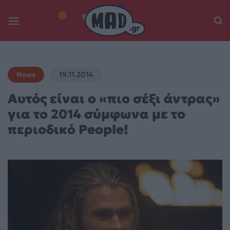
Skip
to
content
News
19.11.2014
Αυτός είναι ο «πιο σέξι άντρας»
για το 2014 σύμφωνα με το
περιοδικό People!