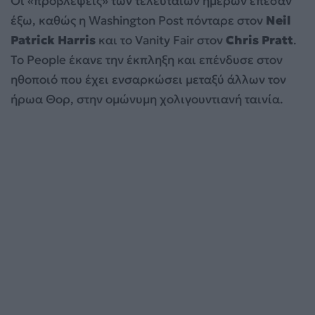
Οι «προβλέψεις» των τελευταίων ημερών έπεσαν
έξω, καθώς η Washington Post πόνταρε στον
Neil
Patrick Harris
και το Vanity Fair στον
Chris Pratt
.
Το People έκανε την έκπληξη και επένδυσε στον
ηθοποιό που έχει ενσαρκώσει μεταξύ άλλων τον
ήρωα Θορ, στην ομώνυμη χολιγουντιανή ταινία.