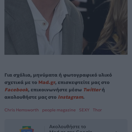
Για σχόλια, μηνύματα ή φωτογραφικό υλικό
σχετικά με το
Mad.gr
, επισκεφτείτε μας στο
Facebook
, επικοινωνήστε μέσω
Twitter
ή
ακολουθήστε μας στο
Instagram
.
Chris Hemsworth
people magazine
SEXY
Thor
Ακολουθήστε το
Mad.gr στο Google