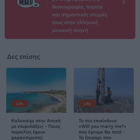
δισκογραφία, πορεία
και σημαντικές στιγμές
τους στην ελληνική
μουσική σκηνή
Δες επίσης
Life
Life
Καλοκαίρι στην Αττική
Το πιο επικίνδυνο
με επιφυλάξεις – Ποιες
«Will you marry me?»
παραλίες έχουν
που έχουμε δει ποτέ –
χαρακτηριστεί
Το ζευγάρι που