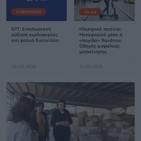
EUROVISION
Go out
ΕΡΤ: Εντυπωσιακή
Ηλεκτρικά πατίνια:
αύξηση κερδοφορίας
Μεταφορικό μέσο ή
στη φετινή Eurovision
«παγίδα» θανάτου;
Οδηγός ασφαλούς
μετακίνησης
20.05.2026
12.05.2026