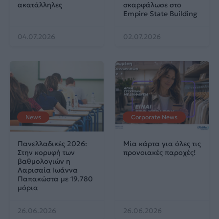
ακατάλληλες
σκαρφάλωσε στο
Empire State Building
04.07.2026
02.07.2026
News
Corporate News
Πανελλαδικές 2026:
Μία κάρτα για όλες τις
Στην κορυφή των
προνοιακές παροχές!
βαθμολογιών η
Λαρισαία Ιωάννα
Παπακώστα με 19.780
μόρια
26.06.2026
26.06.2026