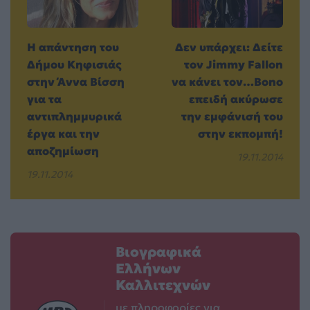
H απάντηση του
Δεν υπάρχει: Δείτε
Δήμου Κηφισιάς
τον Jimmy Fallon
στην Άννα Βίσση
να κάνει τον…Bono
για τα
επειδή ακύρωσε
αντιπλημμυρικά
την εμφάνισή του
έργα και την
στην εκπομπή!
αποζημίωση
19.11.2014
19.11.2014
Βιογραφικά
Ελλήνων
Καλλιτεχνών
με πληροφορίες για