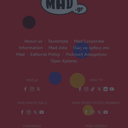
About us
|
Ταυτότητα
|
Mad Corporate
Information
|
Mad Jobs
|
Πώς να έρθεις στο
Mad
|
Editorial Policy
|
Πολιτική Απορρήτου
|
Όροι Χρήσης
MAD.gr
MAD TV
MAD RADIO 106,2
MAD VIDEO MUSIC AWARDS
MADWALK
MAD GREEKZ