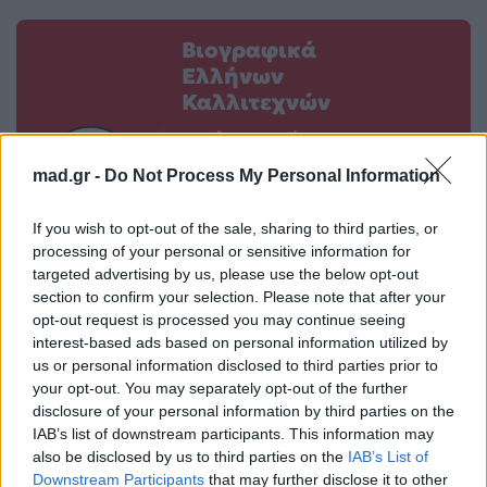
Βιογραφικά
Ελλήνων
Καλλιτεχνών
με πληροφορίες για
δισκογραφία, πορεία
mad.gr -
Do Not Process My Personal Information
και σημαντικές στιγμές
τους στην ελληνική
If you wish to opt-out of the sale, sharing to third parties, or
μουσική σκηνή
processing of your personal or sensitive information for
targeted advertising by us, please use the below opt-out
section to confirm your selection. Please note that after your
opt-out request is processed you may continue seeing
Δες επίσης
interest-based ads based on personal information utilized by
us or personal information disclosed to third parties prior to
your opt-out. You may separately opt-out of the further
disclosure of your personal information by third parties on the
IAB’s list of downstream participants. This information may
also be disclosed by us to third parties on the
IAB’s List of
Downstream Participants
that may further disclose it to other