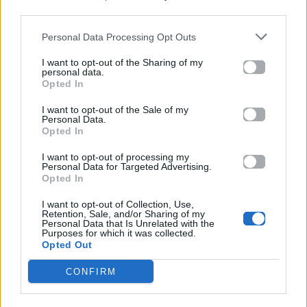
Life
Life
third parties.
Personal Data Processing Opt Outs
Καλοκαίρι στην Αττική
Το πιο επικίνδυνο
με επιφυλάξεις – Ποιες
«Will you marry me?»
I want to opt-out of the Sharing of my
παραλίες έχουν
που έχουμε δει ποτέ –
personal data.
χαρακτηριστεί
Το ζευγάρι που
Opted In
ακατάλληλες
σκαρφάλωσε στο
Empire State Building
I want to opt-out of the Sale of my
Personal Data.
Opted In
04.07.2026
02.07.2026
I want to opt-out of processing my
Personal Data for Targeted Advertising.
Opted In
I want to opt-out of Collection, Use,
Retention, Sale, and/or Sharing of my
Personal Data that Is Unrelated with the
Purposes for which it was collected.
Opted Out
News
Corporate News
CONFIRM
Πανελλαδικές 2026:
Μία κάρτα για όλες τις
Στην κορυφή των
προνοιακές παροχές!