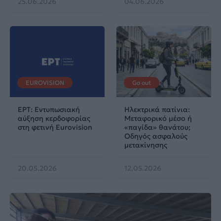
25.06.2026
04.06.2026
EUROVISION
Go out
ΕΡΤ: Εντυπωσιακή
Ηλεκτρικά πατίνια:
αύξηση κερδοφορίας
Μεταφορικό μέσο ή
στη φετινή Eurovision
«παγίδα» θανάτου;
Οδηγός ασφαλούς
μετακίνησης
20.05.2026
12.05.2026