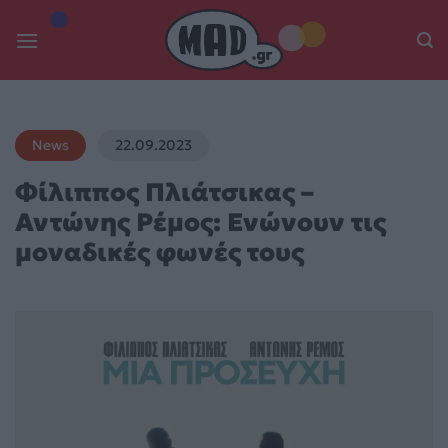
Skip
to
content
News
22.09.2023
Φίλιππος Πλιάτσικας –
Αντώνης Ρέμος: Ενώνουν τις
μοναδικές φωνές τους