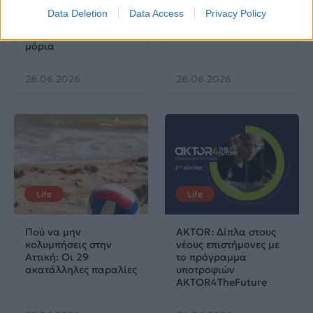
βαθμολογιών η
Data Deletion
Data Access
Privacy Policy
Λαρισαία Ιωάννα
Παπακώστα με 19.780
μόρια
26.06.2026
26.06.2026
Life
Life
Πού να μην
AKTOR: Δίπλα στους
κολυμπήσεις στην
νέους επιστήμονες με
Αττική: Οι 29
το πρόγραμμα
ακατάλληλες παραλίες
υποτροφιών
AKTOR4TheFuture