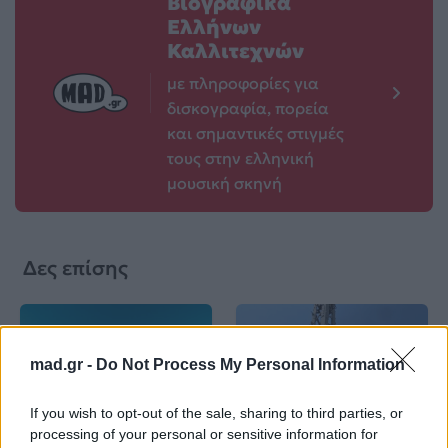
Βιογραφικά
Ελλήνων
Καλλιτεχνών
με πληροφορίες για
δισκογραφία, πορεία
και σημαντικές στιγμές
τους στην ελληνική
μουσική σκηνή
Δες επίσης
mad.gr -
Do Not Process My Personal Information
If you wish to opt-out of the sale, sharing to third parties, or
Life
Life
processing of your personal or sensitive information for