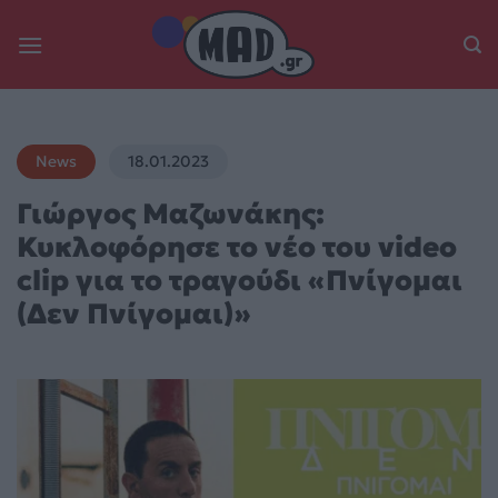
Skip
to
content
News
18.01.2023
Γιώργος Μαζωνάκης:
Κυκλοφόρησε το νέο του video
clip για το τραγούδι «Πνίγομαι
(Δεν Πνίγομαι)»