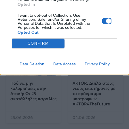
Παπακώστα με 19.780
Opted In
μόρια
I want to opt-out of Collection, Use,
Retention, Sale, and/or Sharing of my
26.06.2026
26.06.2026
Personal Data that Is Unrelated with the
Purposes for which it was collected.
Opted Out
CONFIRM
Data Deletion
Data Access
Privacy Policy
Life
Life
Πού να μην
AKTOR: Δίπλα στους
κολυμπήσεις στην
νέους επιστήμονες με
Αττική: Οι 29
το πρόγραμμα
ακατάλληλες παραλίες
υποτροφιών
AKTOR4TheFuture
25.06.2026
04.06.2026