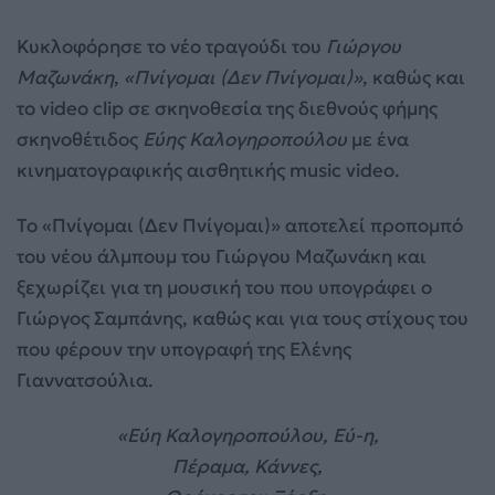
Κυκλοφόρησε το νέο τραγούδι του
Γιώργου
Μαζωνάκη
,
«Πνίγομαι (Δεν Πνίγομαι)»
, καθώς και
το video clip σε σκηνοθεσία της διεθνούς φήμης
σκηνοθέτιδος
Εύης Καλογηροπούλου
με ένα
κινηματογραφικής αισθητικής music video.
Το «Πνίγομαι (Δεν Πνίγομαι)» αποτελεί προπομπό
του νέου άλμπουμ του Γιώργου Μαζωνάκη και
ξεχωρίζει για τη μουσική του που υπογράφει ο
Γιώργος Σαμπάνης, καθώς και για τους στίχους του
που φέρουν την υπογραφή της Ελένης
Γιαννατσούλια.
«Εύη Καλογηροπούλου, Εύ-η,
Πέραμα, Κάννες,