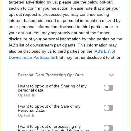
targeted advertising by us, please use the below opt-out
Καλοκαίρι στην Αττική
Το πιο επικίνδυνο
section to confirm your selection. Please note that after your
με επιφυλάξεις – Ποιες
«Will you marry me?»
opt-out request is processed you may continue seeing
παραλίες έχουν
που έχουμε δει ποτέ –
interest-based ads based on personal information utilized by
χαρακτηριστεί
Το ζευγάρι που
us or personal information disclosed to third parties prior to
ακατάλληλες
σκαρφάλωσε στο
your opt-out. You may separately opt-out of the further
Empire State Building
disclosure of your personal information by third parties on the
IAB’s list of downstream participants. This information may
04.07.2026
02.07.2026
also be disclosed by us to third parties on the
IAB’s List of
Downstream Participants
that may further disclose it to other
third parties.
Personal Data Processing Opt Outs
I want to opt-out of the Sharing of my
personal data.
Opted In
News
Corporate News
I want to opt-out of the Sale of my
Personal Data.
Πανελλαδικές 2026:
Μία κάρτα για όλες τις
Opted In
Στην κορυφή των
προνοιακές παροχές!
βαθμολογιών η
I want to opt-out of processing my
Λαρισαία Ιωάννα
Personal Data for Targeted Advertising.