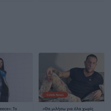
Celeb News
eece»: Το
«Θα μιλήσω για όλα χωρίς