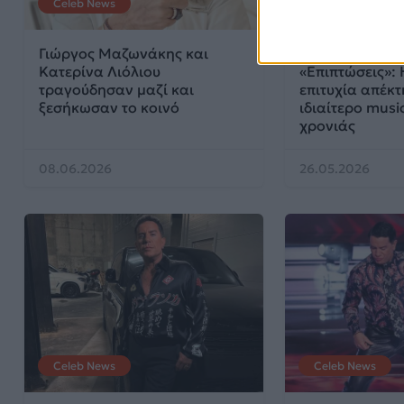
Celeb News
Μουσικά Νέα
Γιώργος Μαζωνάκης και
Γιώργος Μαζω
Κατερίνα Λιόλιου
«Επιπτώσεις»: 
τραγούδησαν μαζί και
επιτυχία απέκτ
ξεσήκωσαν το κοινό
ιδιαίτερο music
χρονιάς
08.06.2026
26.05.2026
Celeb News
Celeb News