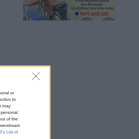
sonal or
ection to
ou may
 personal
out of the
 downstream
B’s List of