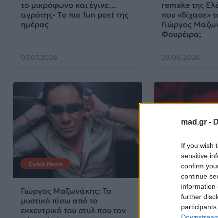
το μικρόφωνο και έγινε…
remake της Ελ
αγρότης- Tο πιο fun post της
που «δίχασε» τ
ημέρας
Γιώργος Μαζων
Φουρέιρα;
07.07.2026
29.06.2026
mad.gr -
D
If you wish 
sensitive in
Celeb News
Μουσικά Νέα
confirm you
continue se
information 
Γιώργος Μαζωνάκης: Το
Γιώργος Μαζω
further disc
μυστικό πίσω από το
μεγάλη συναυλ
participants
εκκεντρικό του στυλ που τον
Θεσσαλονίκη κ
Downstream 