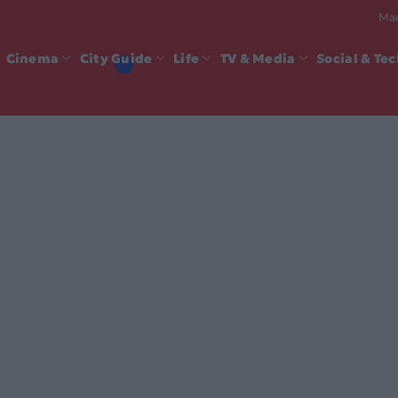
Mad
Cinema
City Guide
Life
TV & Media
Social & Te