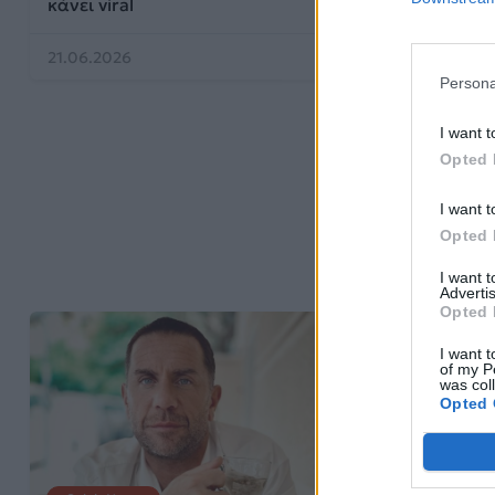
κάνει viral
ζεϊμπέκικο
21.06.2026
12.06.2026
Persona
I want t
Opted 
I want t
Opted 
I want 
Advertis
Opted 
I want t
of my P
was col
Opted 