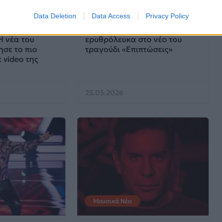
Μουσικά Νέα
Data Deletion
Data Access
Privacy Policy
νάκης –
Γιώργος Μαζωνάκης: Στα
Η νέα του
ερυθρόλευκα στο νέο του
ησε το πιο
τραγούδι «Επιπτώσεις»
 video της
25.05.2026
Μουσικά Νέα