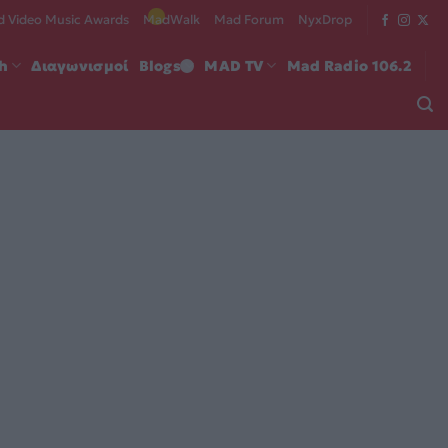
 Video Music Awards
MadWalk
Mad Forum
NyxDrop
ch
Διαγωνισμοί
Blogs
MAD TV
Mad Radio 106.2