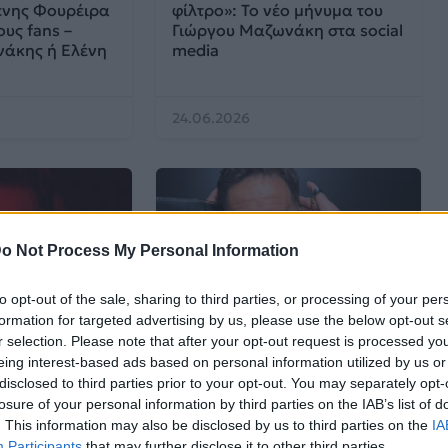
ένης Φουρέιρα
φίλτρο»: Το νέο μήνυμα του
ους fans –
Γιώργου Μαζωνάκη στα social
άκης ή Ελένη
media
24.06.2026
o Not Process My Personal Information
to opt-out of the sale, sharing to third parties, or processing of your per
formation for targeted advertising by us, please use the below opt-out s
Μουσικά Νέα
r selection. Please note that after your opt-out request is processed y
eing interest-based ads based on personal information utilized by us or
disclosed to third parties prior to your opt-out. You may separately opt-
νάκης: Η
Ντελίριο στη Θεσσαλονίκη
losure of your personal information by third parties on the IAB’s list of
ία στη
για τον Γιώργο Μαζωνάκη:
. This information may also be disclosed by us to third parties on the
IA
αι το
Πάνω από 10.000 θεατές
Participants
that may further disclose it to other third parties.