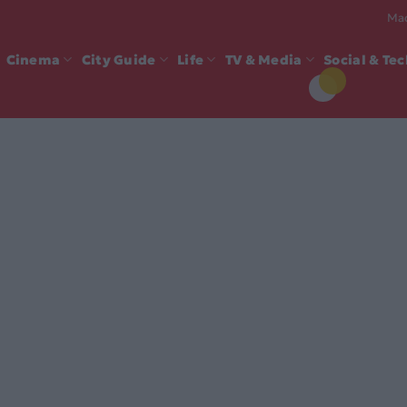
Mad
Cinema
City Guide
Life
TV & Media
Social & Te