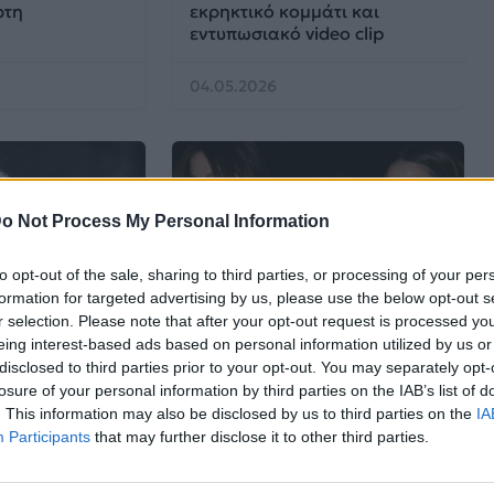
ρτη
εκρηκτικό κομμάτι και
εντυπωσιακό video clip
04.05.2026
o Not Process My Personal Information
to opt-out of the sale, sharing to third parties, or processing of your per
formation for targeted advertising by us, please use the below opt-out s
r selection. Please note that after your opt-out request is processed y
Μουσικά Νέα
eing interest-based ads based on personal information utilized by us or
disclosed to third parties prior to your opt-out. You may separately opt-
ογλου: Η
H Sabrina Carpenter
losure of your personal information by third parties on the IAB’s list of
σχετικά με
διαπράττει την πιο stylish
. This information may also be disclosed by us to third parties on the
IA
σε παλιό video
ληστεία στο video clip του
Participants
that may further disclose it to other third parties.
ας Δημητρίου
«House Tour»