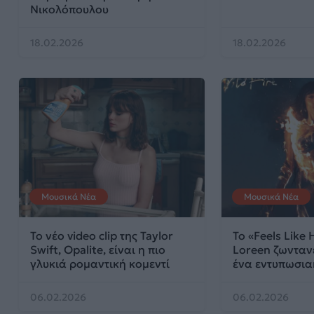
Νικολόπουλου
18.02.2026
18.02.2026
Μουσικά Νέα
Μουσικά Νέα
Το νέο video clip της Taylor
Το «Feels Like
Swift, Opalite, είναι η πιο
Loreen ζωνταν
γλυκιά ρομαντική κομεντί
ένα εντυπωσιακ
06.02.2026
06.02.2026