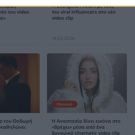
στορας
Η Evangelia PAREA με τους
νέο του video
πιο viral influencers στο νέο
τα»
video clip
18.02.2026
Μουσική
lip του Θοδωρή
Η Αναστασία δίνει εικόνα στο
 καθηλώνει
«Βρέχει» μέσα από ένα
δυναμικό cinematic video clip