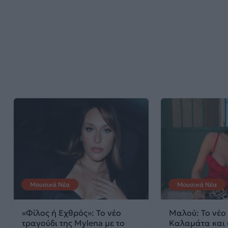
Μουσικά Νέα
Μουσικά Νέα
«Φίλος ή Εχθρός»: Το νέο
Μαλού: Το νέο 
τραγούδι της Mylena με το
Καλαμάτα και 