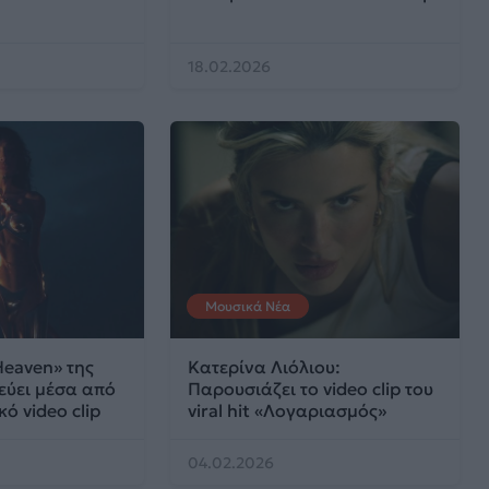
18.02.2026
Μουσικά Νέα
 Heaven» της
Κατερίνα Λιόλιου:
εύει μέσα από
Παρουσιάζει το video clip του
ό video clip
viral hit «Λογαριασμός»
04.02.2026