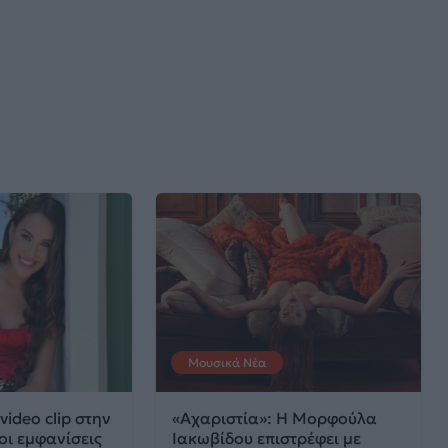
Μουσικά Νέα
video clip στην
«Αχαριστία»: Η Μορφούλα
οι εμφανίσεις
Ιακωβίδου επιστρέφει με