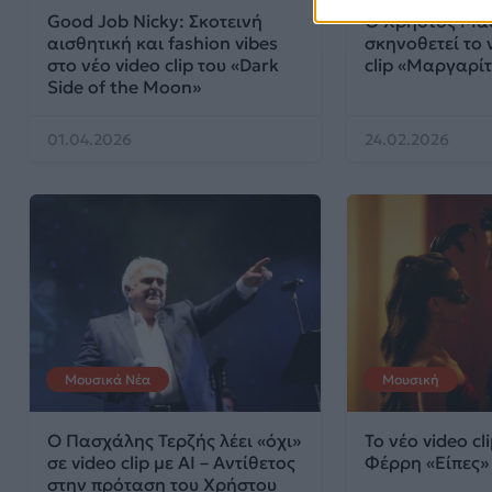
Good Job Nicky: Σκοτεινή
Ο Χρήστος Μά
αισθητική και fashion vibes
σκηνοθετεί το 
στο νέο video clip του «Dark
clip «Μαργαρί
Side of the Moon»
01.04.2026
24.02.2026
Μουσικά Νέα
Μουσική
Ο Πασχάλης Τερζής λέει «όχι»
Το νέο video c
σε video clip με AI – Αντίθετος
Φέρρη «Είπες»
στην πρόταση του Χρήστου