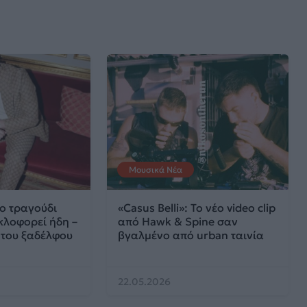
Μουσικά Νέα
έο τραγούδι
«Casus Belli»: Το νέο video clip
κλοφορεί ήδη –
από Hawk & Spine σαν
του ξαδέλφου
βγαλμένο από urban ταινία
22.05.2026