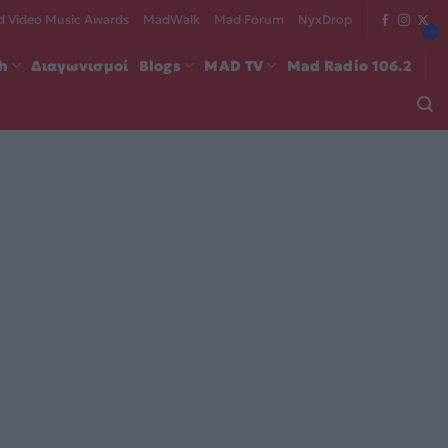
 Video Music Awards
MadWalk
Mad Forum
NyxDrop
ch
Διαγωνισμοί
Blogs
MAD TV
Mad Radio 106.2