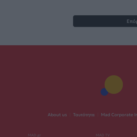
Επό
About us
|
Ταυτότητα
|
Mad Corporate I
MAD.gr
MAD TV