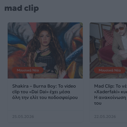
mad clip
Μουσικά Νέα
Μουσικά Νέα
Shakira – Burna Boy: Το video
Mad Clip: Το ν
clip του «Dai Dai» έχει μέσα
«Xaderfaki» κυ
όλη την ελίτ του ποδοσφαίρου
Η ανακοίνωση 
του
25.05.2026
22.05.2026