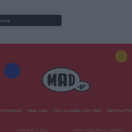
μενα
nformation
|
Mad Jobs
|
Πώς να έρθεις στο Mad
|
Editorial Pol
MAD RADIO 106,2
MAD VIDEO MUSIC AWARDS