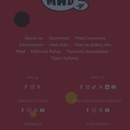
About us
|
Ταυτότητα
|
Mad Corporate
Information
|
Mad Jobs
|
Πώς να έρθεις στο
Mad
|
Editorial Policy
|
Πολιτική Απορρήτου
|
Όροι Χρήσης
MAD.gr
MAD TV
MAD RADIO 106,2
MAD VIDEO MUSIC AWARDS
MADWALK
MAD GREEKZ