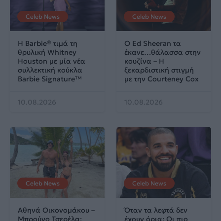
Celeb News
Celeb News
Η Barbie® τιμά τη
Ο Ed Sheeran τα
θρυλική Whitney
έκανε…θάλασσα στην
Houston με μία νέα
κουζίνα – Η
συλλεκτική κούκλα
ξεκαρδιστική στιγμή
Barbie Signature™
με την Courteney Cox
10.08.2026
10.08.2026
Celeb News
Celeb News
Αθηνά Οικονομάκου –
Όταν τα λεφτά δεν
Μπρούνο Τσερέλα:
έχουν όρια: Οι πιο