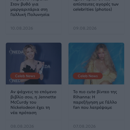
Στον βυθό για
απίστευτες αγορές των
μαργαριτάρια στη
celebrities (photos)
Γαλλική Πολυνησία
10.08.2026
09.08.2026
Celeb News
Celeb News
Αν ψάχνεις το επόμενο
Το πιο cute βίντεο της
βιβλίο σου, η Jennette
Rihanna: Η
McCurdy του
παρεξήγηση με Γάλλο
Nickelodeon έχει τη
fan που λατρέψαμε
νέα πρόταση
08.08.2026
07.08.2026