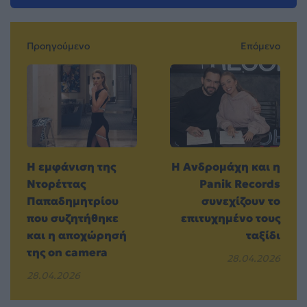
Προηγούμενο
Επόμενο
Η εμφάνιση της
Η Ανδρομάχη και η
Ντορέττας
Panik Records
Παπαδημητρίου
συνεχίζουν το
που συζητήθηκε
επιτυχημένο τους
και η αποχώρησή
ταξίδι
της on camera
28.04.2026
28.04.2026