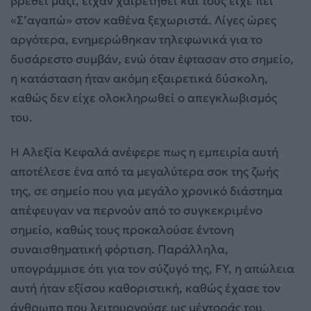
βρεθεί μαζί, είχαν χαιρετηθεί και τους είχε πει
«Σ’αγαπώ» στον καθένα ξεχωριστά. Λίγες ώρες
αργότερα, ενημερώθηκαν τηλεφωνικά για το
δυσάρεστο συμβάν, ενώ όταν έφτασαν στο σημείο,
η κατάσταση ήταν ακόμη εξαιρετικά δύσκολη,
καθώς δεν είχε ολοκληρωθεί ο απεγκλωβισμός
του.
Η Αλεξία Κεφαλά ανέφερε πως η εμπειρία αυτή
αποτέλεσε ένα από τα μεγαλύτερα σοκ της ζωής
της, σε σημείο που για μεγάλο χρονικό διάστημα
απέφευγαν να περνούν από το συγκεκριμένο
σημείο, καθώς τους προκαλούσε έντονη
συναισθηματική φόρτιση. Παράλληλα,
υπογράμμισε ότι για τον σύζυγό της, FY, η απώλεια
αυτή ήταν εξίσου καθοριστική, καθώς έχασε τον
άνθρωπο που λειτουργούσε ως μέντοράς του.