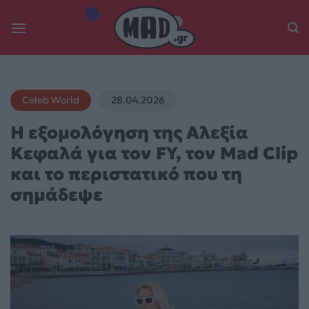
Skip
to
content
Celeb World
28.04.2026
Η εξομολόγηση της Αλεξία
Κεφαλά για τον FY, τον Mad Clip
και το περιστατικό που τη
σημάδεψε