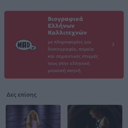
Βιογραφικά
Ελλήνων
Καλλιτεχνών
με πληροφορίες για
δισκογραφία, πορεία
και σημαντικές στιγμές
τους στην ελληνική
μουσική σκηνή
Δες επίσης