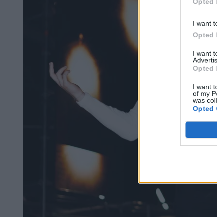
Opted 
I want t
Opted 
I want 
Advertis
Opted 
I want t
of my P
was col
Opted 