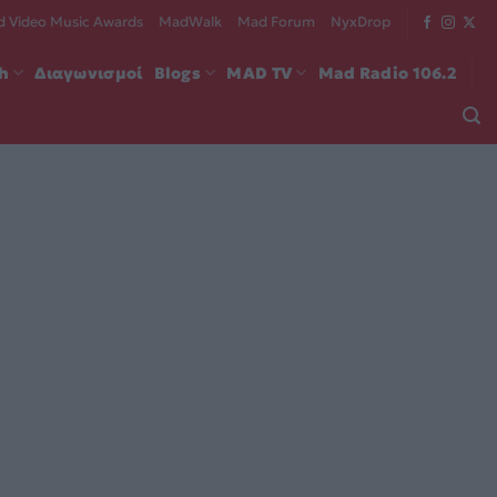
 Video Music Awards
MadWalk
Mad Forum
NyxDrop
ch
Διαγωνισμοί
Blogs
MAD TV
Mad Radio 106.2