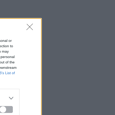
sonal or
ection to
ou may
 personal
out of the
 downstream
B’s List of