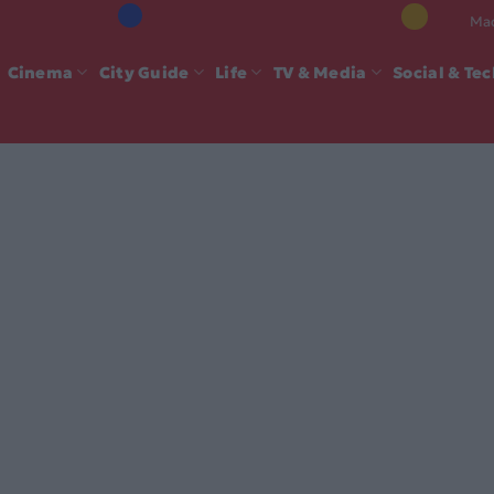
Mad
Cinema
City Guide
Life
TV & Media
Social & Te