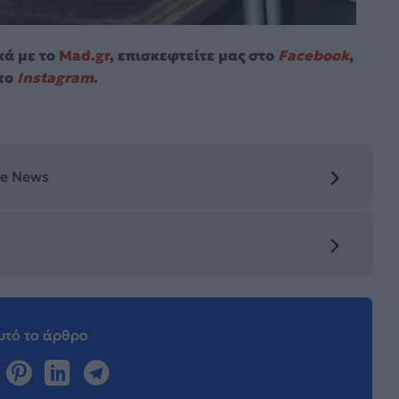
κά με το
Mad.gr
, επισκεφτείτε μας στο
Facebook
,
το
Instagram
.
le News
τό το άρθρο