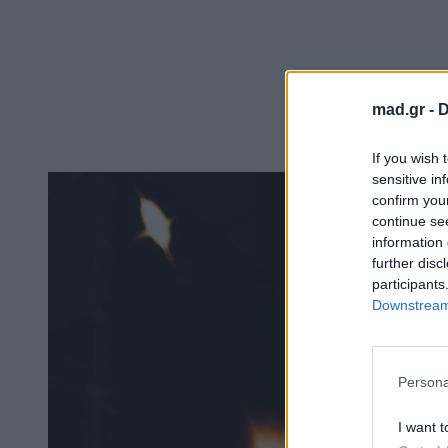
mad.gr -
D
If you wish 
sensitive in
confirm you
continue se
information 
further disc
participants
Downstream 
Persona
I want t