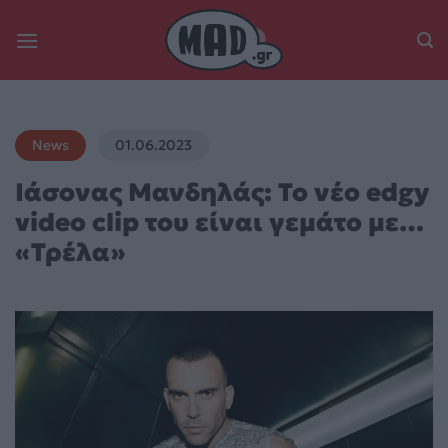
Skip
to
content
News
01.06.2023
Ιάσονας Μανδηλάς: Το νέο edgy
video clip του είναι γεμάτο με…
«Τρέλα»