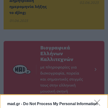
Δημητριάδη
02.06.2023
ημερομηνία λήξης
το djing;
01.06.2023
Βιογραφικά
Ελλήνων
Καλλιτεχνών
με πληροφορίες για
δισκογραφία, πορεία
και σημαντικές στιγμές
τους στην ελληνική
μουσική σκηνή
mad.gr -
Do Not Process My Personal Information