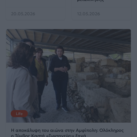
20.05.2026
12.05.2026
Life
Η αποκάλυψη του αιώνα στην Αμφίπολη: Ολόκληρος
ο Τύμβος Καστά «ζωντανεύει» ξανά