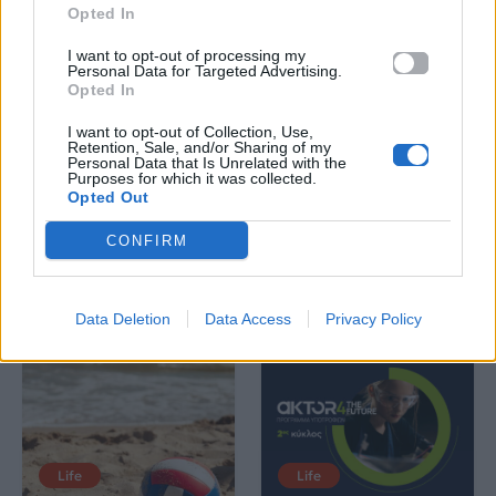
Opted In
I want to opt-out of processing my
Personal Data for Targeted Advertising.
News
Corporate News
Opted In
I want to opt-out of Collection, Use,
Πανελλαδικές 2026:
Μία κάρτα για όλες τις
Retention, Sale, and/or Sharing of my
Στην κορυφή των
προνοιακές παροχές!
Personal Data that Is Unrelated with the
Purposes for which it was collected.
βαθμολογιών η
Opted Out
Λαρισαία Ιωάννα
Παπακώστα με 19.780
μόρια
CONFIRM
26.06.2026
26.06.2026
Data Deletion
Data Access
Privacy Policy
Life
Life