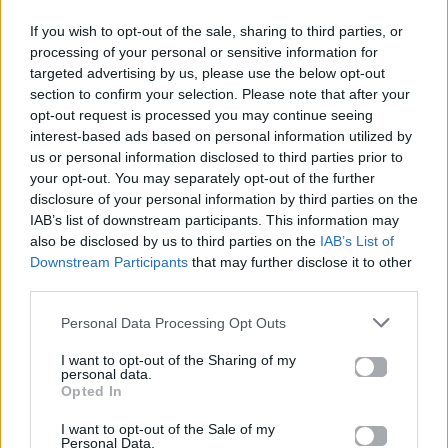
Δες επίσης
If you wish to opt-out of the sale, sharing to third parties, or
processing of your personal or sensitive information for
targeted advertising by us, please use the below opt-out
section to confirm your selection. Please note that after your
opt-out request is processed you may continue seeing
interest-based ads based on personal information utilized by
us or personal information disclosed to third parties prior to
Life
Life
your opt-out. You may separately opt-out of the further
disclosure of your personal information by third parties on the
Καλοκαίρι στην Αττική
Το πιο επικίνδυνο
IAB’s list of downstream participants. This information may
με επιφυλάξεις – Ποιες
«Will you marry me?»
also be disclosed by us to third parties on the
IAB’s List of
παραλίες έχουν
που έχουμε δει ποτέ –
Downstream Participants
that may further disclose it to other
χαρακτηριστεί
Το ζευγάρι που
third parties.
ακατάλληλες
σκαρφάλωσε στο
Empire State Building
Personal Data Processing Opt Outs
04.07.2026
02.07.2026
I want to opt-out of the Sharing of my
personal data.
Opted In
I want to opt-out of the Sale of my
Personal Data.