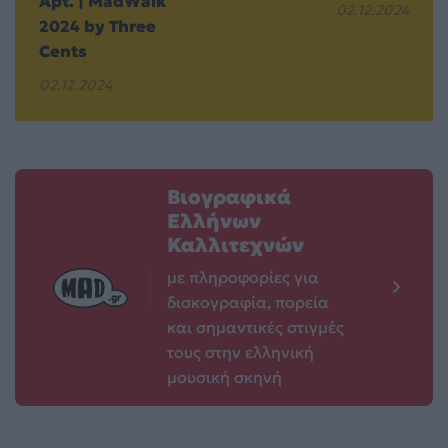
Apt. | MadWalk
02.12.2024
2024 by Three
Cents
02.12.2024
Βιογραφικά
Ελλήνων
Καλλιτεχνών
με πληροφορίες για
δισκογραφία, πορεία
και σημαντικές στιγμές
τους στην ελληνική
μουσική σκηνή