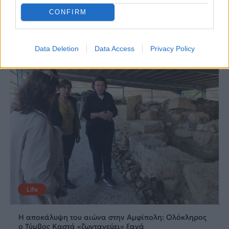
CONFIRM
20.05.2026
12.05.2026
Data Deletion
Data Access
Privacy Policy
Life
Η αποκάλυψη του αιώνα στην Αμφίπολη: Ολόκληρος
ο Τύμβος Καστά «ζωντανεύει» ξανά