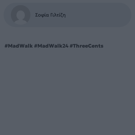
Σοφία Γιλτίζη
#MadWalk #MadWalk24 #ThreeCents