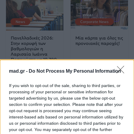
News
Corporate News
Πανελλαδικές 2026:
Μία κάρτα για όλες τις
Στην κορυφή των
προνοιακές παροχές!
βαθμολογιών η
Λαρισαία Ιωάννα
Παπακώστα με 19.780
μόρια
mad.gr -
Do Not Process My Personal Information
26.06.2026
26.06.2026
If you wish to opt-out of the sale, sharing to third parties, or
processing of your personal or sensitive information for
targeted advertising by us, please use the below opt-out
section to confirm your selection. Please note that after your
opt-out request is processed you may continue seeing
interest-based ads based on personal information utilized by
us or personal information disclosed to third parties prior to
Life
Life
your opt-out. You may separately opt-out of the further