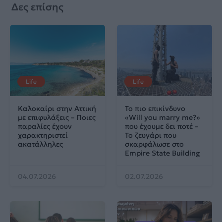
Δες επίσης
Life
Life
Καλοκαίρι στην Αττική
Το πιο επικίνδυνο
με επιφυλάξεις – Ποιες
«Will you marry me?»
παραλίες έχουν
που έχουμε δει ποτέ –
χαρακτηριστεί
Το ζευγάρι που
ακατάλληλες
σκαρφάλωσε στο
Empire State Building
04.07.2026
02.07.2026