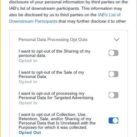
disclosure of your personal information by third parties on the
IAB’s list of downstream participants. This information may
Πού να μην
AKTOR: Δίπλα στους
also be disclosed by us to third parties on the
IAB’s List of
κολυμπήσεις στην
νέους επιστήμονες με
Downstream Participants
that may further disclose it to other
Αττική: Οι 29
το πρόγραμμα
ακατάλληλες παραλίες
υποτροφιών
third parties.
AKTOR4TheFuture
Personal Data Processing Opt Outs
25.06.2026
04.06.2026
I want to opt-out of the Sharing of my
personal data.
Opted In
I want to opt-out of the Sale of my
Personal Data.
Opted In
I want to opt-out of processing my
Personal Data for Targeted Advertising.
EUROVISION
Go out
Opted In
ΕΡΤ: Εντυπωσιακή
Ηλεκτρικά πατίνια:
I want to opt-out of Collection, Use,
Retention, Sale, and/or Sharing of my
αύξηση κερδοφορίας
Μεταφορικό μέσο ή
Personal Data that Is Unrelated with the
στη φετινή Eurovision
«παγίδα» θανάτου;
Purposes for which it was collected.
Οδηγός ασφαλούς
Opted Out
μετακίνησης