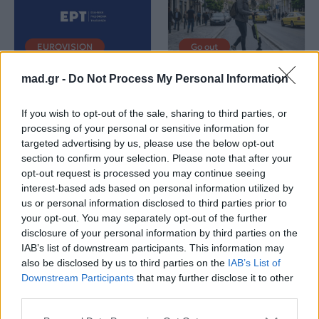
EUROVISION
Go out
mad.gr -
Do Not Process My Personal Information
ΕΡΤ: Εντυπωσιακή
Ηλεκτρικά πατίνια:
αύξηση κερδοφορίας
Μεταφορικό μέσο ή
στη φετινή Eurovision
«παγίδα» θανάτου;
If you wish to opt-out of the sale, sharing to third parties, or
Οδηγός ασφαλούς
processing of your personal or sensitive information for
μετακίνησης
targeted advertising by us, please use the below opt-out
section to confirm your selection. Please note that after your
20.05.2026
12.05.2026
opt-out request is processed you may continue seeing
interest-based ads based on personal information utilized by
us or personal information disclosed to third parties prior to
your opt-out. You may separately opt-out of the further
disclosure of your personal information by third parties on the
IAB’s list of downstream participants. This information may
also be disclosed by us to third parties on the
IAB’s List of
Downstream Participants
that may further disclose it to other
third parties.