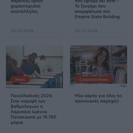
παραλίες έχουν
που έχουμε δει ποτέ –
χαρακτηριστεί
Το ζευγάρι που
ακατάλληλες
σκαρφάλωσε στο
Empire State Building
04.07.2026
02.07.2026
News
Corporate News
Πανελλαδικές 2026:
Μία κάρτα για όλες τις
Στην κορυφή των
προνοιακές παροχές!
βαθμολογιών η
Λαρισαία Ιωάννα
Παπακώστα με 19.780
μόρια