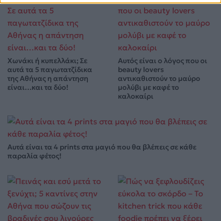
Χωνάκι ή κυπελλάκι; Σε
Αυτός είναι ο λόγος που οι
αυτά τα 5 παγωτατζίδικα
beauty lovers
της Αθήνας η απάντηση
αντικαθιστούν το μαύρο
είναι…και τα δύο!
μολύβι με καφέ το
καλοκαίρι
Αυτά είναι τα 4 prints στα μαγιό που θα βλέπεις σε κάθε
παραλία φέτος!