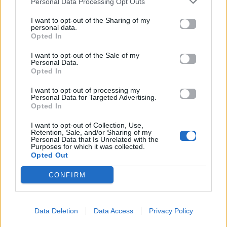
Personal Data Processing Opt Outs
I want to opt-out of the Sharing of my
personal data.
Opted In
I want to opt-out of the Sale of my
Life
Personal Data.
Opted In
Η αποκάλυψη του αιώνα στην Αμφίπολη: Ολόκληρος
I want to opt-out of processing my
ο Τύμβος Καστά «ζωντανεύει» ξανά
Personal Data for Targeted Advertising.
Opted In
12.05.2026
I want to opt-out of Collection, Use,
Retention, Sale, and/or Sharing of my
Personal Data that Is Unrelated with the
Purposes for which it was collected.
Opted Out
CONFIRM
Μουσικός νανουρίζει λιοντάρια παίζοντας το «November
rain» (βίντεο)
Data Deletion
Data Access
Privacy Policy