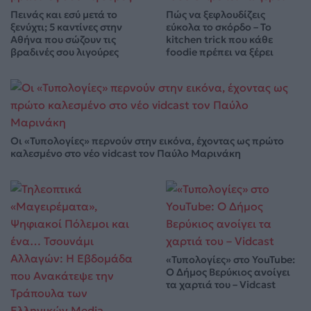
Πεινάς και εσύ μετά το
Πώς να ξεφλουδίζεις
ξενύχτι; 5 καντίνες στην
εύκολα το σκόρδο – Το
Αθήνα που σώζουν τις
kitchen trick που κάθε
βραδινές σου λιγούρες
foodie πρέπει να ξέρει
Οι «Τυπολογίες» περνούν στην εικόνα, έχοντας ως πρώτο
καλεσμένο στο νέο vidcast τον Παύλο Μαρινάκη
«Τυπολογίες» στο YouTube:
Ο Δήμος Βερύκιος ανοίγει
τα χαρτιά του – Vidcast