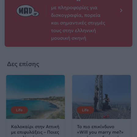
με πληροφορίες για
δισκογραφία, πορεία
και σημαντικές στιγμές
τους στην ελληνική
μουσική σκηνή
Δες επίσης
Life
Life
Καλοκαίρι στην Αττική
Το πιο επικίνδυνο
με επιφυλάξεις – Ποιες
«Will you marry me?»