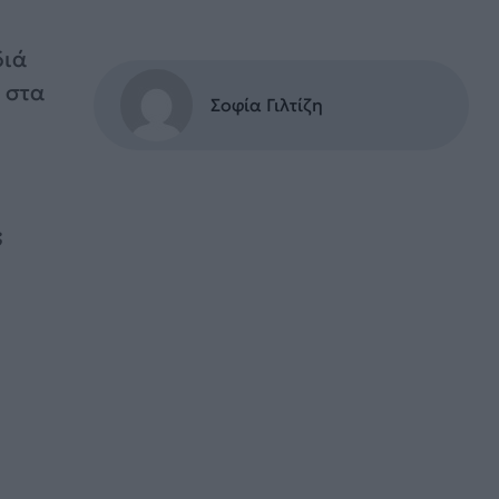
διά
 στα
Σοφία Γιλτίζη
;