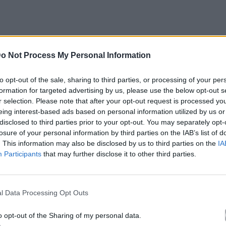
 χαίρομαι να γιορτάζουν οι άλλοι βέβαια, αρκεί να
o Not Process My Personal Information
σημέρι κατά τη διάρκεια της εκπομπής της η
Κατερίνα
to opt-out of the sale, sharing to third parties, or processing of your per
formation for targeted advertising by us, please use the below opt-out s
r selection. Please note that after your opt-out request is processed y
eing interest-based ads based on personal information utilized by us or
disclosed to third parties prior to your opt-out. You may separately opt-
 η Κατερίνα Καινούργιου δεν γιόρτασε την Ημέρα
losure of your personal information by third parties on the IAB’s list of
. This information may also be disclosed by us to third parties on the
IA
Participants
that may further disclose it to other third parties.
l Data Processing Opt Outs
o opt-out of the Sharing of my personal data.