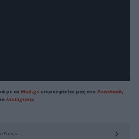
κά με το
Mad.gr
, επισκεφτείτε μας στο
Facebook
,
το
Instagram
.
le News