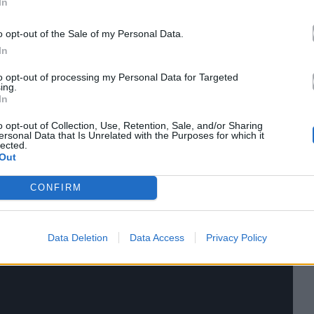
In
o opt-out of the Sale of my Personal Data.
In
to opt-out of processing my Personal Data for Targeted
ing.
In
ο σπίτι αλλά έκανε μια νυχτερινή έξοδο με τη
o opt-out of Collection, Use, Retention, Sale, and/or Sharing
ersonal Data that Is Unrelated with the Purposes for which it
υ έχουν γίνει πολύ καλές φίλες.
lected.
Out
CONFIRM
Data Deletion
Data Access
Privacy Policy