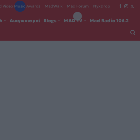
 Video Music Awards
MadWalk
Mad Forum
NyxDrop
ch
Διαγωνισμοί
Blogs
MAD TV
Mad Radio 106.2