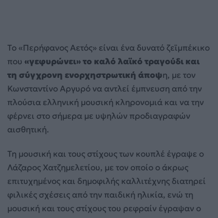
To «Περήφανος Αετός» είναι ένα δυνατό ζεϊμπέκικο
που
«γεφυρώνει» το καλό λαϊκό τραγούδι και
τη σύγχρονη ενορχηστρωτική άποψ
η, με τον
Κωνσταντίνο Αργυρό να αντλεί έμπνευση από την
πλούσια ελληνική μουσική κληρονομιά και να την
φέρνει στο σήμερα με υψηλών προδιαγραφών
αισθητική.
Τη μουσική και τους στίχους των κουπλέ έγραψε ο
Λάζαρος Χατζημελετίου, με τον οποίο ο άκρως
επιτυχημένος και δημοφιλής καλλιτέχνης διατηρεί
φιλικές σχέσεις από την παιδική ηλικία, ενώ τη
μουσική και τους στίχους του ρεφραίν έγραψαν ο