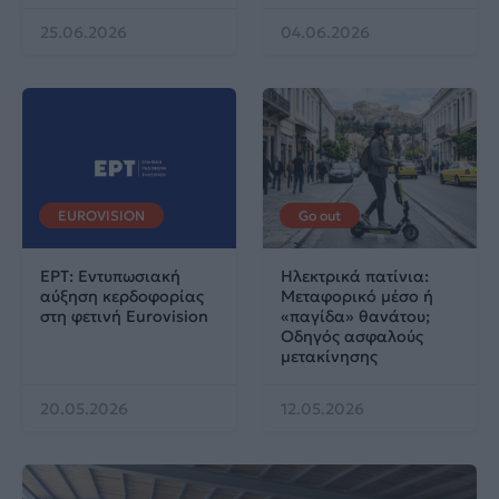
25.06.2026
04.06.2026
EUROVISION
Go out
ΕΡΤ: Εντυπωσιακή
Ηλεκτρικά πατίνια:
αύξηση κερδοφορίας
Μεταφορικό μέσο ή
στη φετινή Eurovision
«παγίδα» θανάτου;
Οδηγός ασφαλούς
μετακίνησης
20.05.2026
12.05.2026