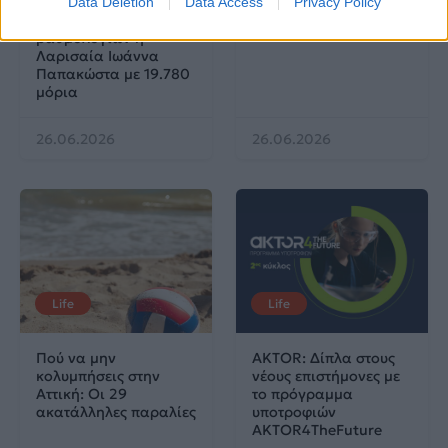
Πανελλαδικές 2026:
Μία κάρτα για όλες τις
Data Deletion
Data Access
Privacy Policy
Στην κορυφή των
προνοιακές παροχές!
βαθμολογιών η
Λαρισαία Ιωάννα
Παπακώστα με 19.780
μόρια
26.06.2026
26.06.2026
Life
Life
Πού να μην
AKTOR: Δίπλα στους
κολυμπήσεις στην
νέους επιστήμονες με
Αττική: Οι 29
το πρόγραμμα
ακατάλληλες παραλίες
υποτροφιών
AKTOR4TheFuture