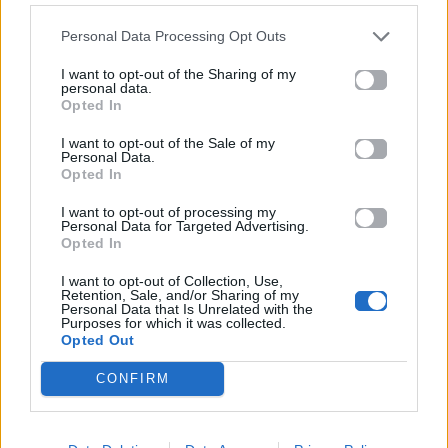
Personal Data Processing Opt Outs
Life
Life
I want to opt-out of the Sharing of my
personal data.
Καλοκαίρι στην Αττική
Το πιο επικίνδυνο
Opted In
με επιφυλάξεις – Ποιες
«Will you marry me?»
παραλίες έχουν
που έχουμε δει ποτέ –
I want to opt-out of the Sale of my
χαρακτηριστεί
Το ζευγάρι που
Personal Data.
ακατάλληλες
σκαρφάλωσε στο
Opted In
Empire State Building
I want to opt-out of processing my
Personal Data for Targeted Advertising.
04.07.2026
02.07.2026
Opted In
I want to opt-out of Collection, Use,
Retention, Sale, and/or Sharing of my
Personal Data that Is Unrelated with the
Purposes for which it was collected.
Opted Out
CONFIRM
News
Corporate News