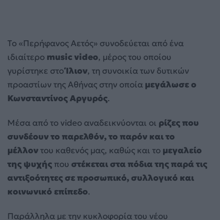
Το «Περήφανος Αετός» συνοδεύεται από ένα
ιδιαίτερο
music video
, μέρος του οποίου
γυρίστηκε στο
Ίλιον
, τη συνοικία των δυτικών
προαστίων της Αθήνας στην οποία
μεγάλωσε ο
Κωνσταντίνος Αργυρός
.
Μέσα από το video αναδεικνύονται οι
ρίζες που
συνδέουν το παρελθόν, το παρόν και το
μέλλον
του καθενός μας, καθώς και το
μεγαλείο
της ψυχής
που
στέκεται στα πόδια της παρά τις
αντιξοότητες σε προσωπικό, συλλογικό και
κοινωνικό επίπεδο
.
Παράλληλα με την κυκλοφορία του νέου