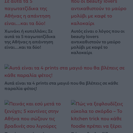
Χωνάκι ή κυπελλάκι; Σε
Αυτός είναι ο λόγος που οι
αυτά τα 5 παγωτατζίδικα
beauty lovers
της Αθήνας η απάντηση
αντικαθιστούν το μαύρο
είναι…και τα δύο!
μολύβι με καφέ το
καλοκαίρι
Αυτά είναι τα 4 prints στα μαγιό που θα βλέπεις σε κάθε
παραλία φέτος!