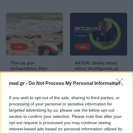
Life
Life
Πού να μην
AKTOR: Δίπλα στους
κολυμπήσεις στην
νέους επιστήμονες με
Αττική: Οι 29
το πρόγραμμα
ακατάλληλες παραλίες
υποτροφιών
mad.gr -
Do Not Process My Personal Information
AKTOR4TheFuture
If you wish to opt-out of the sale, sharing to third parties, or
25.06.2026
04.06.2026
processing of your personal or sensitive information for
targeted advertising by us, please use the below opt-out
section to confirm your selection. Please note that after your
opt-out request is processed you may continue seeing
interest-based ads based on personal information utilized by