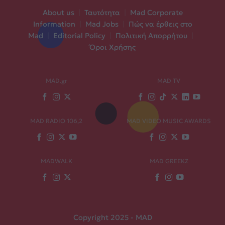
About us
|
Ταυτότητα
|
Mad Corporate
Information
|
Mad Jobs
|
Πώς να έρθεις στο
Mad
|
Editorial Policy
|
Πολιτική Απορρήτου
|
Όροι Χρήσης
MAD.gr
MAD TV
MAD RADIO 106,2
MAD VIDEO MUSIC AWARDS
MADWALK
MAD GREEKZ
Copyright 2025 - MAD