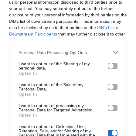
us or personal information disclosed to third parties prior to
your opt-out. You may separately opt-out of the further
EUROVISION
Go out
disclosure of your personal information by third parties on the
IAB’s list of downstream participants. This information may
also be disclosed by us to third parties on the
IAB’s List of
ΕΡΤ: Εντυπωσιακή
Ηλεκτρικά πατίνια:
Downstream Participants
that may further disclose it to other
αύξηση κερδοφορίας
Μεταφορικό μέσο ή
third parties.
στη φετινή Eurovision
«παγίδα» θανάτου;
Οδηγός ασφαλούς
Personal Data Processing Opt Outs
μετακίνησης
I want to opt-out of the Sharing of my
20.05.2026
12.05.2026
personal data.
Opted In
I want to opt-out of the Sale of my
Personal Data.
Opted In
I want to opt-out of processing my
Personal Data for Targeted Advertising.
Opted In
I want to opt-out of Collection, Use,
Retention, Sale, and/or Sharing of my
Personal Data that Is Unrelated with the