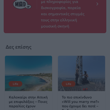
με πληροφορίες για
δισκογραφία, πορεία
και σημαντικές στιγμές
τους στην ελληνική
μουσική σκηνή
Δες επίσης
Life
Life
Καλοκαίρι στην Αττική
Το πιο επικίνδυνο
με επιφυλάξεις – Ποιες
«Will you marry me?»
παραλίες έχουν
που έχουμε δει ποτέ –