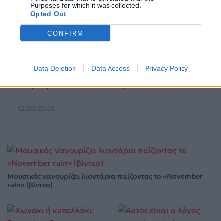
Purposes for which it was collected.
Opted Out
CONFIRM
Life
Data Deletion
Data Access
Privacy Policy
Η αποκάλυψη του αιώνα στην Αμφίπολη: Ολόκληρος
ο Τύμβος Καστά «ζωντανεύει» ξανά
12.05.2026
Μουσικός νανουρίζει λιοντάρια παίζοντας το «November
rain» (βίντεο)