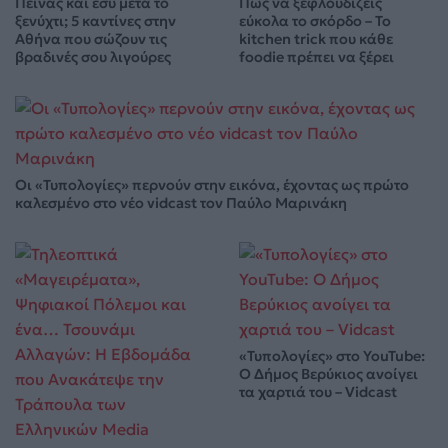
Πεινάς και εσύ μετά το
Πώς να ξεφλουδίζεις
ξενύχτι; 5 καντίνες στην
εύκολα το σκόρδο – Το
Αθήνα που σώζουν τις
kitchen trick που κάθε
βραδινές σου λιγούρες
foodie πρέπει να ξέρει
Οι «Τυπολογίες» περνούν στην εικόνα, έχοντας ως πρώτο
καλεσμένο στο νέο vidcast τον Παύλο Μαρινάκη
«Τυπολογίες» στο YouTube:
Ο Δήμος Βερύκιος ανοίγει
τα χαρτιά του – Vidcast