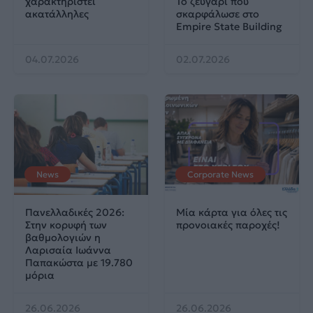
χαρακτηριστεί
Το ζευγάρι που
ακατάλληλες
σκαρφάλωσε στο
Empire State Building
04.07.2026
02.07.2026
News
Corporate News
Πανελλαδικές 2026:
Μία κάρτα για όλες τις
Στην κορυφή των
προνοιακές παροχές!
βαθμολογιών η
Λαρισαία Ιωάννα
Παπακώστα με 19.780
μόρια
26.06.2026
26.06.2026