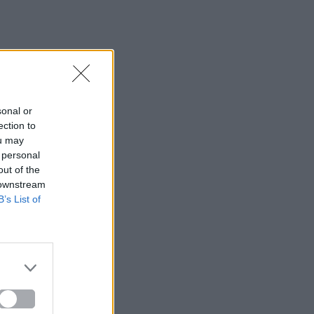
sonal or
ection to
ou may
 personal
out of the
 downstream
B’s List of