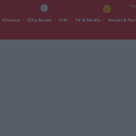
Mad
Cinema
City Guide
Life
TV & Media
Social & Te