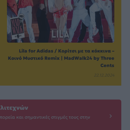
Lila for Adidas / Κορίτσι με τα κόκκινα –
Κοινό Μυστικό Remix | MadWalk24 by Three
Cents
22.12.2024
λλιτεχνών
πορεία και σημαντικές στιγμές τους στην