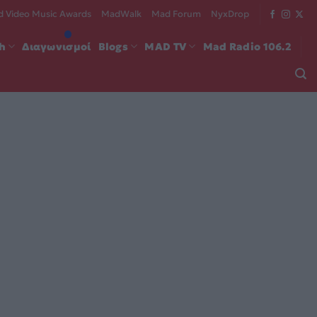
 Video Music Awards
MadWalk
Mad Forum
NyxDrop
ch
Διαγωνισμοί
Blogs
MAD TV
Mad Radio 106.2