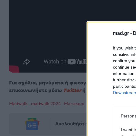
mad.gr -
D
If you wish 
sensitive in
confirm you
continue se
information 
further disc
Για σχόλια, μηνύματα ή φωτογραφικό υλικό σχετι
participants
επικοινωνήστε μέσω
Twitter
ή ακολουθήστε μας σ
Downstream 
Madwalk
madwalk 2024
Marseaux
Persona
Ακολουθήστε το Mad.gr στο Goog
I want t