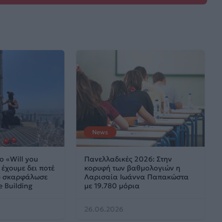
News
ο «Will you
Πανελλαδικές 2026: Στην
έχουμε δει ποτέ
κορυφή των βαθμολογιών η
ου σκαρφάλωσε
Λαρισαία Ιωάννα Παπακώστα
e Building
με 19.780 μόρια
26.06.2026