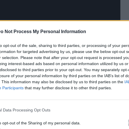
o Not Process My Personal Information
to opt-out of the sale, sharing to third parties, or processing of your per
formation for targeted advertising by us, please use the below opt-out s
r selection. Please note that after your opt-out request is processed y
eing interest-based ads based on personal information utilized by us or
disclosed to third parties prior to your opt-out. You may separately opt-
losure of your personal information by third parties on the IAB’s list of
κά με το
Mad.gr
, επισκεφτείτε μας στο
Facebook
,
. This information may also be disclosed by us to third parties on the
IA
το
Instagram
.
Participants
that may further disclose it to other third parties.
l Data Processing Opt Outs
le News
o opt-out of the Sharing of my personal data.