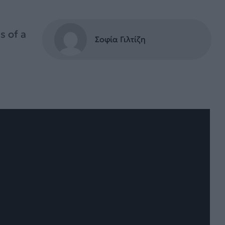
s of a
Σοφία Γιλτίζη