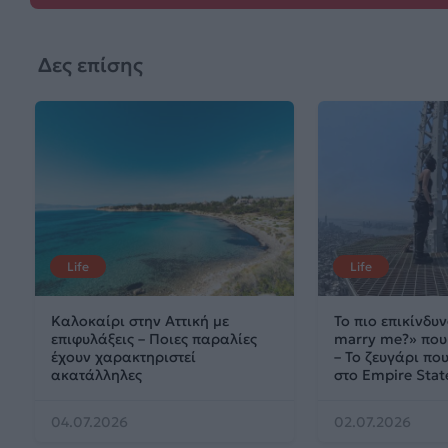
Δες επίσης
Life
Life
Καλοκαίρι στην Αττική με
Το πιο επικίνδυν
επιφυλάξεις – Ποιες παραλίες
marry me?» που 
έχουν χαρακτηριστεί
– Το ζευγάρι π
ακατάλληλες
στο Empire Stat
04.07.2026
02.07.2026