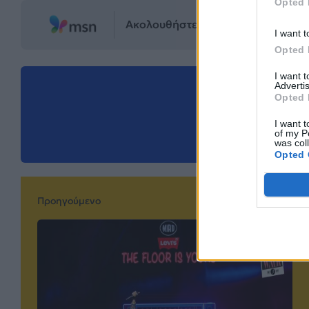
Opted 
Ακολουθήστε το Mad.gr στο MSN
I want t
Opted 
I want 
Advertis
Μοιράσου αυ
Opted 
I want t
of my P
was col
Opted 
Προηγούμενο