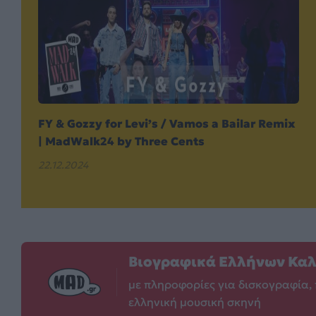
FY & Gozzy for Levi’s / Vamos a Bailar Remix
| MadWalk24 by Three Cents
22.12.2024
Βιογραφικά Ελλήνων Κα
με πληροφορίες για δισκογραφία, 
ελληνική μουσική σκηνή