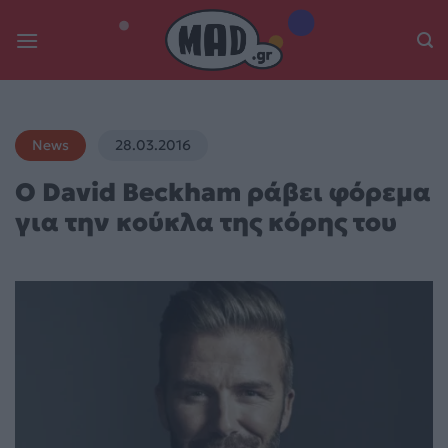
Skip
to
content
News
28.03.2016
O David Beckham ράβει φόρεμα
για την κούκλα της κόρης του