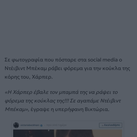
Σε φωτογραφία που πόσταρε στα social media ο
Ντέιβιντ Μπέκαμ ράβει φόρεμα για την κούκλα της
κόρης του, Χάρπερ.
«Η Χάρπερ έβαλε τον μπαμπά της να ράψει το
φόρεμα της κούκλας της!!! Σε αγαπάμε Ντέιβιντ
Μπέκαμ»,
έγραψε η υπερήφανη Βικτώρια.