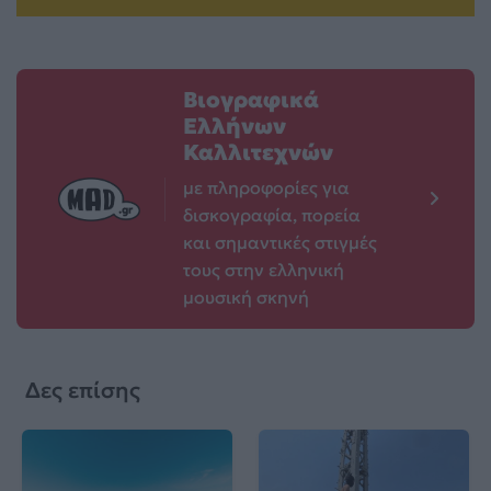
Βιογραφικά
Ελλήνων
Καλλιτεχνών
με πληροφορίες για
δισκογραφία, πορεία
και σημαντικές στιγμές
τους στην ελληνική
μουσική σκηνή
Δες επίσης