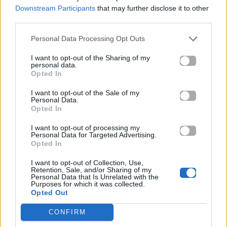
Downstream Participants
that may further disclose it to other
Πανελλαδικές 2026:
Μία κάρτα για όλες τις
third parties.
Στην κορυφή των
προνοιακές παροχές!
βαθμολογιών η
Λαρισαία Ιωάννα
Personal Data Processing Opt Outs
Παπακώστα με 19.780
μόρια
I want to opt-out of the Sharing of my
personal data.
Opted In
26.06.2026
26.06.2026
I want to opt-out of the Sale of my
Personal Data.
Opted In
I want to opt-out of processing my
Personal Data for Targeted Advertising.
Opted In
I want to opt-out of Collection, Use,
Life
Life
Retention, Sale, and/or Sharing of my
Personal Data that Is Unrelated with the
Purposes for which it was collected.
Πού να μην
AKTOR: Δίπλα στους
Opted Out
κολυμπήσεις στην
νέους επιστήμονες με
Αττική: Οι 29
το πρόγραμμα
CONFIRM
ακατάλληλες παραλίες
υποτροφιών