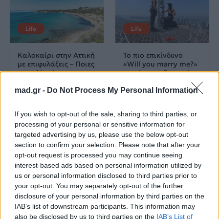
Life
Life
Καλοκαίρι στην Αττική
Το πιο επικίνδυνο
με επιφυλάξεις – Ποιες
«Will you marry me?»
παραλίες έχουν
που έχουμε δει ποτέ –
χαρακτηριστεί
Το ζευγάρι που
mad.gr -
Do Not Process My Personal Information
ακατάλληλες
σκαρφάλωσε στο
Empire State Building
If you wish to opt-out of the sale, sharing to third parties, or
04.07.2026
02.07.2026
processing of your personal or sensitive information for
targeted advertising by us, please use the below opt-out
section to confirm your selection. Please note that after your
opt-out request is processed you may continue seeing
interest-based ads based on personal information utilized by
us or personal information disclosed to third parties prior to
your opt-out. You may separately opt-out of the further
disclosure of your personal information by third parties on the
News
Corporate News
IAB’s list of downstream participants. This information may
also be disclosed by us to third parties on the
IAB’s List of