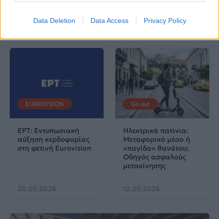
AKTOR4TheFuture
Data Deletion
Data Access
Privacy Policy
25.06.2026
04.06.2026
EUROVISION
Go out
ΕΡΤ: Εντυπωσιακή
Ηλεκτρικά πατίνια:
αύξηση κερδοφορίας
Μεταφορικό μέσο ή
στη φετινή Eurovision
«παγίδα» θανάτου;
Οδηγός ασφαλούς
μετακίνησης
20.05.2026
12.05.2026