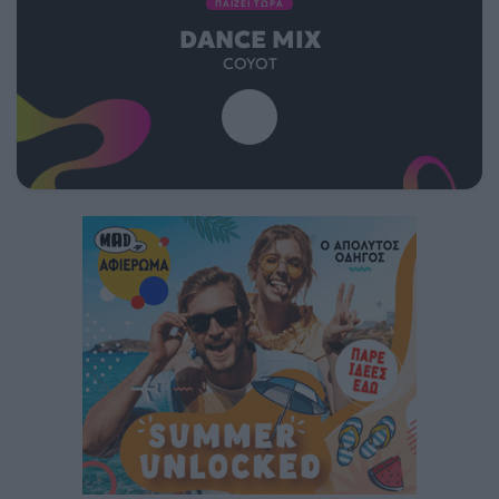
ΠΑΙΖΕΙ ΤΩΡΑ
DANCE MIX
COYOT