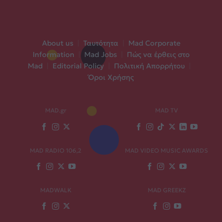
About us
|
Ταυτότητα
|
Mad Corporate
Information
|
Mad Jobs
|
Πώς να έρθεις στο
Mad
|
Editorial Policy
|
Πολιτική Απορρήτου
|
Όροι Χρήσης
MAD.gr
MAD TV
MAD RADIO 106,2
MAD VIDEO MUSIC AWARDS
MADWALK
MAD GREEKZ