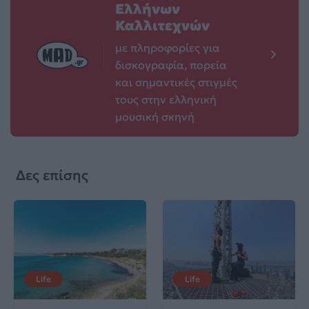
Ελλήνων
Καλλιτεχνών
με πληροφορίες για
δισκογραφία, πορεία
και σημαντικές στιγμές
τους στην ελληνική
μουσική σκηνή
Δες επίσης
Life
Life