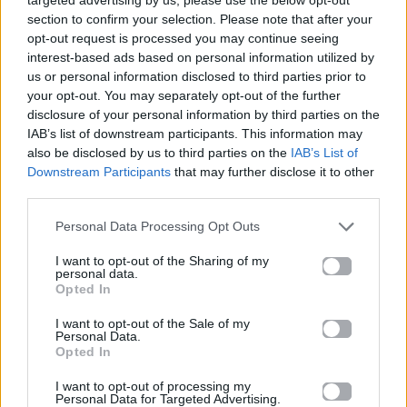
μόρια
section to confirm your selection. Please note that after your
opt-out request is processed you may continue seeing
26.06.2026
26.06.2026
interest-based ads based on personal information utilized by
us or personal information disclosed to third parties prior to
your opt-out. You may separately opt-out of the further
disclosure of your personal information by third parties on the
IAB’s list of downstream participants. This information may
also be disclosed by us to third parties on the
IAB’s List of
Downstream Participants
that may further disclose it to other
third parties.
Life
Life
Personal Data Processing Opt Outs
Πού να μην
AKTOR: Δίπλα στους
I want to opt-out of the Sharing of my
κολυμπήσεις στην
νέους επιστήμονες με
personal data.
Αττική: Οι 29
το πρόγραμμα
Opted In
ακατάλληλες παραλίες
υποτροφιών
AKTOR4TheFuture
I want to opt-out of the Sale of my
Personal Data.
Opted In
25.06.2026
04.06.2026
I want to opt-out of processing my
Personal Data for Targeted Advertising.