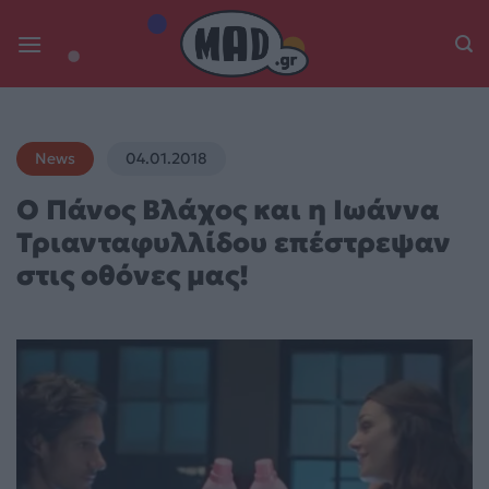
Skip
to
content
News
04.01.2018
Ο Πάνος Βλάχος και η Ιωάννα
Τριανταφυλλίδου επέστρεψαν
στις οθόνες μας!