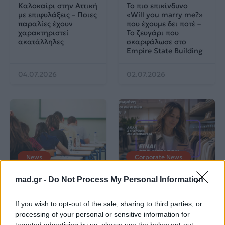
Καλοκαίρι στην Αττική
Το πιο επικίνδυνο
με επιφυλάξεις – Ποιες
«Will you marry me?»
παραλίες έχουν
που έχουμε δει ποτέ –
χαρακτηριστεί
Το ζευγάρι που
ακατάλληλες
σκαρφάλωσε στο
Empire State Building
04.07.2026
02.07.2026
News
Corporate News
mad.gr -
Do Not Process My Personal Information
Πανελλαδικές 2026:
Μία κάρτα για όλες τις
Στην κορυφή των
προνοιακές παροχές!
βαθμολογιών η
If you wish to opt-out of the sale, sharing to third parties, or
Λαρισαία Ιωάννα
processing of your personal or sensitive information for
Παπακώστα με 19.780
targeted advertising by us, please use the below opt-out