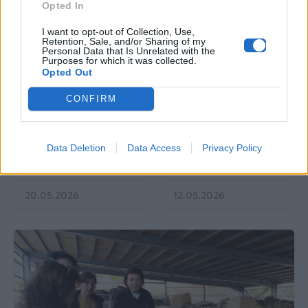
Opted In
I want to opt-out of Collection, Use,
Retention, Sale, and/or Sharing of my
Personal Data that Is Unrelated with the
Purposes for which it was collected.
Opted Out
EUROVISION
Go out
CONFIRM
ΕΡΤ: Εντυπωσιακή
Ηλεκτρικά πατίνια:
αύξηση κερδοφορίας
Μεταφορικό μέσο ή
στη φετινή Eurovision
«παγίδα» θανάτου;
Data Deletion
Data Access
Privacy Policy
Οδηγός ασφαλούς
μετακίνησης
20.05.2026
12.05.2026