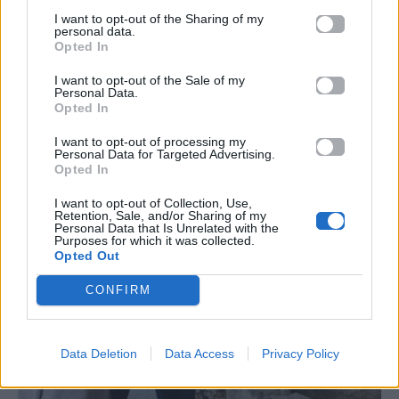
I want to opt-out of the Sharing of my
EUROVISION
Go out
personal data.
Opted In
ΕΡΤ: Εντυπωσιακή
Ηλεκτρικά πατίνια:
I want to opt-out of the Sale of my
αύξηση κερδοφορίας
Μεταφορικό μέσο ή
Personal Data.
στη φετινή Eurovision
«παγίδα» θανάτου;
Opted In
Οδηγός ασφαλούς
μετακίνησης
I want to opt-out of processing my
Personal Data for Targeted Advertising.
Opted In
20.05.2026
12.05.2026
I want to opt-out of Collection, Use,
Retention, Sale, and/or Sharing of my
Personal Data that Is Unrelated with the
Purposes for which it was collected.
Opted Out
CONFIRM
Data Deletion
Data Access
Privacy Policy