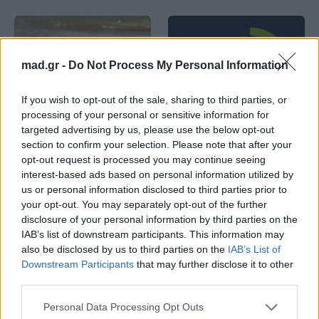
mad.gr -
Do Not Process My Personal Information
Life
Life
If you wish to opt-out of the sale, sharing to third parties, or
processing of your personal or sensitive information for
targeted advertising by us, please use the below opt-out
Πού να μην
AKTOR: Δίπλα στους
section to confirm your selection. Please note that after your
κολυμπήσεις στην
νέους επιστήμονες με
opt-out request is processed you may continue seeing
Αττική: Οι 29
το πρόγραμμα
ακατάλληλες παραλίες
υποτροφιών
interest-based ads based on personal information utilized by
AKTOR4TheFuture
us or personal information disclosed to third parties prior to
your opt-out. You may separately opt-out of the further
disclosure of your personal information by third parties on the
25.06.2026
04.06.2026
IAB’s list of downstream participants. This information may
also be disclosed by us to third parties on the
IAB’s List of
Downstream Participants
that may further disclose it to other
third parties.
Personal Data Processing Opt Outs