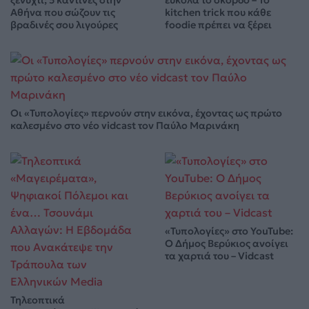
ξενύχτι; 5 καντίνες στην
εύκολα το σκόρδο – Το
Αθήνα που σώζουν τις
kitchen trick που κάθε
βραδινές σου λιγούρες
foodie πρέπει να ξέρει
Οι «Τυπολογίες» περνούν στην εικόνα, έχοντας ως πρώτο
καλεσμένο στο νέο vidcast τον Παύλο Μαρινάκη
«Τυπολογίες» στο YouTube:
Ο Δήμος Βερύκιος ανοίγει
τα χαρτιά του – Vidcast
Τηλεοπτικά