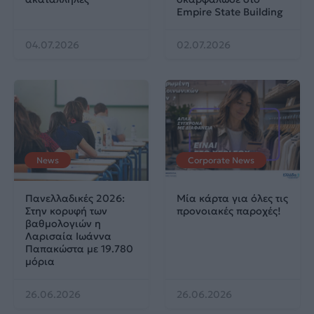
Empire State Building
04.07.2026
02.07.2026
News
Corporate News
Πανελλαδικές 2026:
Μία κάρτα για όλες τις
Στην κορυφή των
προνοιακές παροχές!
βαθμολογιών η
Λαρισαία Ιωάννα
Παπακώστα με 19.780
μόρια
26.06.2026
26.06.2026