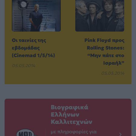
Οι ταινίες της
Pink Floyd προς
εβδομάδας
Rolling Stones:
(Cinemad 1/5/14)
“Μην πάτε στο
Ισραήλ”
05.05.2014
05.05.2014
Βιογραφικά
Ελλήνων
Καλλιτεχνών
με πληροφορίες για