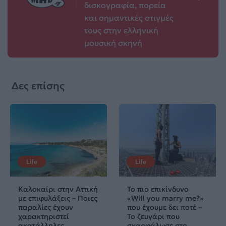
δισκογραφία, πορεία
και σημαντικές στιγμές
τους στην ελληνική
μουσική σκηνή
Δες επίσης
Life
Life
Καλοκαίρι στην Αττική
Το πιο επικίνδυνο
με επιφυλάξεις – Ποιες
«Will you marry me?»
παραλίες έχουν
που έχουμε δει ποτέ –
χαρακτηριστεί
Το ζευγάρι που
ακατάλληλες
σκαρφάλωσε στο