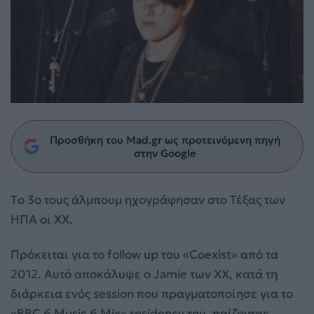
Προσθήκη του Mad.gr ως προτεινόμενη πηγή
στην Google
Tο 3ο τους άλμπουμ ηχογράφησαν στο Τέξας των
HΠΑ οι XX.
Πρόκειται για το follow up του «Coexist» από τα
2012. Αυτό αποκάλυψε ο Jamie των XX, κατά τη
διάρκεια ενός session που πραγματοποίησε για το
«BBC 6 Music 6 Mix» residency του, παίζοντας