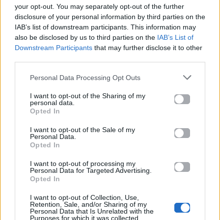
αύξηση κερδοφορίας
Μεταφορικό μέσο ή
your opt-out. You may separately opt-out of the further
στη φετινή Eurovision
«παγίδα» θανάτου;
disclosure of your personal information by third parties on the
Οδηγός ασφαλούς
μετακίνησης
IAB’s list of downstream participants. This information may
also be disclosed by us to third parties on the
IAB’s List of
Downstream Participants
that may further disclose it to other
20.05.2026
12.05.2026
third parties.
Personal Data Processing Opt Outs
I want to opt-out of the Sharing of my
personal data.
Opted In
I want to opt-out of the Sale of my
Personal Data.
Opted In
I want to opt-out of processing my
Personal Data for Targeted Advertising.
Opted In
I want to opt-out of Collection, Use,
Retention, Sale, and/or Sharing of my
Life
Personal Data that Is Unrelated with the
Purposes for which it was collected.