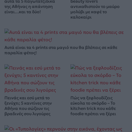
αυτά τα 5 παγωτατζίδικα
beauty lovers
της Αθήνας η απάντηση
αντικαθιστούν το μαύρο
είναι…και τα δύο!
μολύβι με καφέ το
καλοκαίρι
Αυτά είναι τα 4 prints στα μαγιό που θα βλέπεις σε κάθε
παραλία φέτος!
Πεινάς και εσύ μετά το
Πώς να ξεφλουδίζεις
ξενύχτι; 5 καντίνες στην
εύκολα το σκόρδο – Το
Αθήνα που σώζουν τις
kitchen trick που κάθε
βραδινές σου λιγούρες
foodie πρέπει να ξέρει