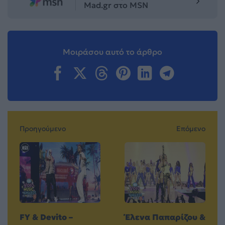
Mad.gr στο MSN
Μοιράσου αυτό το άρθρο
Προηγούμενο
Επόμενο
FY & Devito –
Έλενα Παπαρίζου &