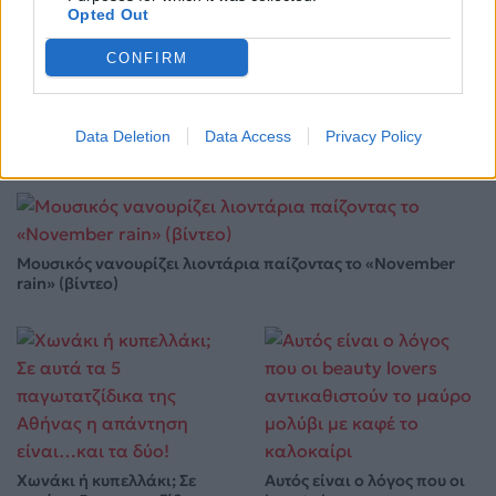
Opted Out
Η αποκάλυψη του αιώνα στην Αμφίπολη: Ολόκληρος
ο Τύμβος Καστά «ζωντανεύει» ξανά
CONFIRM
12.05.2026
Data Deletion
Data Access
Privacy Policy
Μουσικός νανουρίζει λιοντάρια παίζοντας το «November
rain» (βίντεο)
Χωνάκι ή κυπελλάκι; Σε
Αυτός είναι ο λόγος που οι