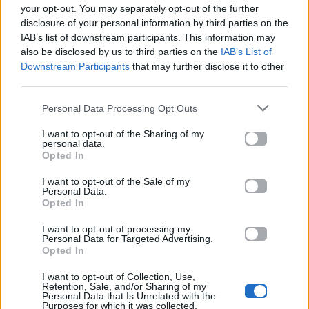
your opt-out. You may separately opt-out of the further
04.07.2026
02.07.2026
disclosure of your personal information by third parties on the
IAB’s list of downstream participants. This information may
also be disclosed by us to third parties on the
IAB’s List of
Downstream Participants
that may further disclose it to other
third parties.
Personal Data Processing Opt Outs
News
Corporate News
I want to opt-out of the Sharing of my
personal data.
Opted In
Πανελλαδικές 2026:
Μία κάρτα για όλες τις
Στην κορυφή των
προνοιακές παροχές!
I want to opt-out of the Sale of my
Personal Data.
βαθμολογιών η
Opted In
Λαρισαία Ιωάννα
Παπακώστα με 19.780
I want to opt-out of processing my
μόρια
Personal Data for Targeted Advertising.
Opted In
26.06.2026
26.06.2026
I want to opt-out of Collection, Use,
Retention, Sale, and/or Sharing of my
Personal Data that Is Unrelated with the
Purposes for which it was collected.