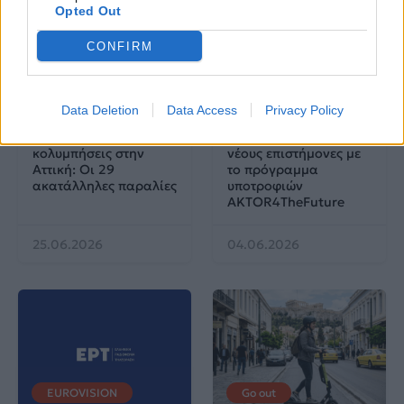
Opted Out
CONFIRM
Life
Life
Data Deletion
Data Access
Privacy Policy
Πού να μην
AKTOR: Δίπλα στους
κολυμπήσεις στην
νέους επιστήμονες με
Αττική: Οι 29
το πρόγραμμα
ακατάλληλες παραλίες
υποτροφιών
AKTOR4TheFuture
25.06.2026
04.06.2026
EUROVISION
Go out