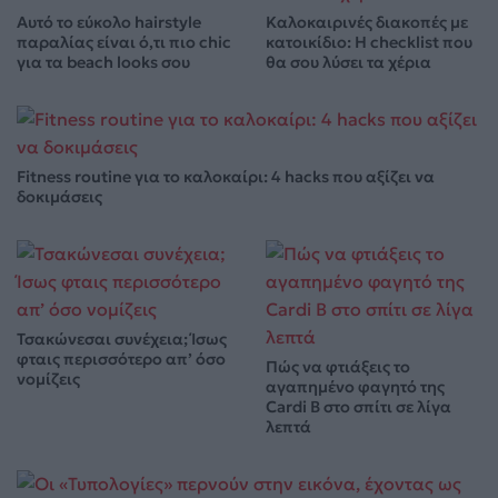
Αυτό το εύκολο hairstyle
Καλοκαιρινές διακοπές με
παραλίας είναι ό,τι πιο chic
κατοικίδιο: Η checklist που
για τα beach looks σου
θα σου λύσει τα χέρια
Fitness routine για το καλοκαίρι: 4 hacks που αξίζει να
δοκιμάσεις
Τσακώνεσαι συνέχεια; Ίσως
φταις περισσότερο απ’ όσο
Πώς να φτιάξεις το
νομίζεις
αγαπημένο φαγητό της
Cardi B στο σπίτι σε λίγα
λεπτά