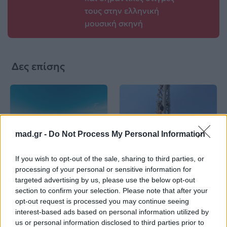
τους στην ελληνική
μουσική σκηνή
Δες επίσης
mad.gr -
Do Not Process My Personal Information
Life
Life
If you wish to opt-out of the sale, sharing to third parties, or
processing of your personal or sensitive information for
Καλοκαίρι στην Αττική
Το πιο επικίνδυνο
με επιφυλάξεις – Ποιες
«Will you marry me?»
targeted advertising by us, please use the below opt-out
παραλίες έχουν
που έχουμε δει ποτέ –
section to confirm your selection. Please note that after your
χαρακτηριστεί
Το ζευγάρι που
opt-out request is processed you may continue seeing
ακατάλληλες
σκαρφάλωσε στο
interest-based ads based on personal information utilized by
Empire State Building
us or personal information disclosed to third parties prior to