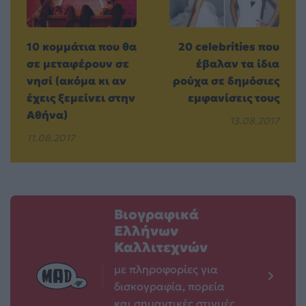
10 κομμάτια που θα
20 celebrities που
σε μεταφέρουν σε
έβαλαν τα ίδια
νησί (ακόμα κι αν
ρούχα σε δημόσιες
έχεις ξεμείνει στην
εμφανίσεις τους
Αθήνα)
13.08.2017
11.08.2017
Βιογραφικά
Ελλήνων
Καλλιτεχνών
με πληροφορίες για
δισκογραφία, πορεία
και σημαντικές στιγμές