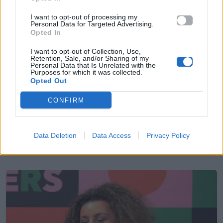
I want to opt-out of processing my
Personal Data for Targeted Advertising.
Opted In
I want to opt-out of Collection, Use,
Μουσικά Νέα
Retention, Sale, and/or Sharing of my
Personal Data that Is Unrelated with the
Purposes for which it was collected.
Eurovision Εθνικός Τελικός 2026:
Opted Out
Γιώργος Καπουτζίδης, Μπέτυ Μαγγίρα
CONFIRM
και Κατερίνα Βρανά θα παρουσιάσουν
τα 3 shows
Data Deletion
Data Access
Privacy Policy
14.01.2026